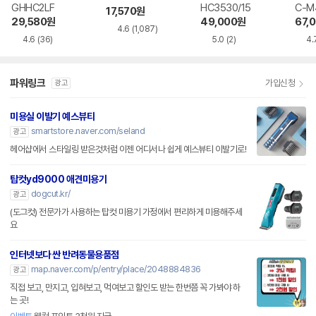
GHHC2LF
HC3530/15
C-M
17,570
원
29,580
원
49,000
원
67,
4.6
(1,087)
4.6
(36)
5.0
(2)
4.
파워링크
가입신청
광고
미용실 이발기 예스뷰티
smartstore.naver.com/seland
광고
헤어샵에서 스타일링 받은것처럼 이젠 어디서나 쉽게 예스뷰티 이발기로!
탑컷yd9000 애견미용기
dogcut.kr/
광고
(도그컷) 전문가가 사용하는 탑컷 미용기 가정에서 편리하게 미용해주세
요
인터넷보다 싼 반려동물용품점
map.naver.com/p/entry/place/2048884836
광고
직접 보고, 만지고, 입혀보고, 먹여보고 할인도 받는 한번쯤 꼭 가봐야 하
는 곳!