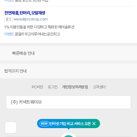
이벤트
웰컴 포인트 3천원 지급
천연제품,탄머리,모발재생
www.illproshop.com
광고
1% 미용인들을 위한 다양하고 특화된 헤어솔류션
이벤트
꿈을키우고이루어내는공간최고
빠른배송 안내
법적고지 안내
PC버전
로그인
개인정보처리방침
고객센터
(주) 커넥트웨이브
인터넷 가입 비교 서비스 오픈
NEW
닫기
이
전