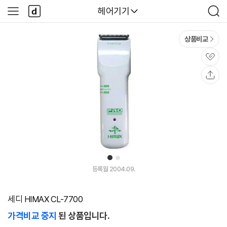
본문 바로가기
다
다나와
헤어기기
사
검
나
이
색
와
드
메
메
상품비교
인
뉴
관
심
공
유
1
2
등록월 2004.09.
세디 HIMAX CL-7700
가격비교 중지
된 상품입니다.