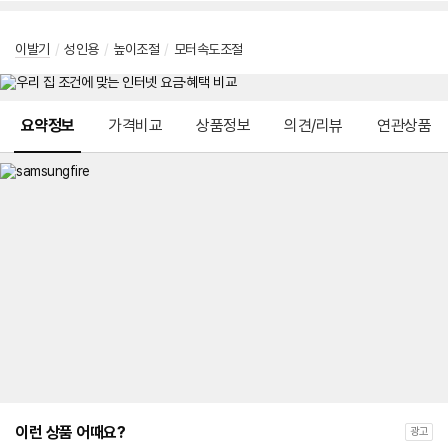
이발기
/
성인용
/
높이조절
/
모터속도조절
메뉴 네비게이션
요약정보
가격비교
상품정보
의견/리뷰
연관상품
이런 상품 어때요?
광고