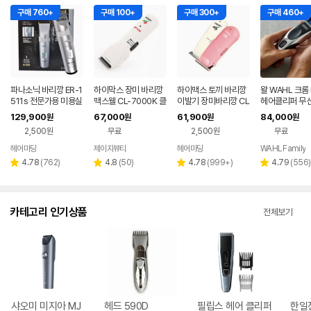
구매 760+
구매 100+
구매 300+
구매 460+
파나소닉 바리깡 ER-1
하이막스 장미 바리깡
하이맥스 토끼 바리깡
왈 WAHL 크롬
511s 전문가용 미용실
맥스웰 CL-7000K 클
이발기 장미바리깡 CL
헤어클리퍼 무선
헤어 바버샵 클리퍼
리퍼 이용사 실기 준비
-300 전문가용 스크
깡 남자 미용실
129,900
67,000
61,900
84,000
원
원
원
원
(커트빗+스폰지)
물 이발소 바버
래치
콤 12종 풀세트
2,500원
무료
2,500원
무료
헤어마당
제이지뷰티
헤어마당
WAHL Family
네이버
페이
리
리
리
리
4.78
(
762
)
4.8
(
50
)
4.78
(
999+
)
4.79
(
556
)
별
별
별
별
뷰
뷰
뷰
뷰
점
점
점
점
수
수
수
수
카테고리 인기상품
전체보기
샤오미 미지아 MJ
헤드 590D
필립스 헤어 클리퍼
한일