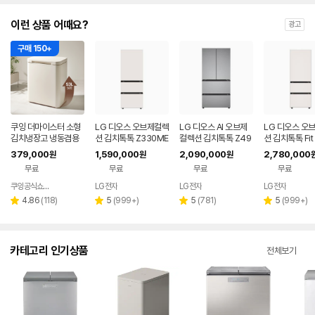
이런 상품 어때요?
광고
구매 150+
쿠잉 더마이스터 소형
LG 디오스 오브제컬렉
LG 디오스 AI 오브제
LG 디오스 오
김치냉장고 냉동겸용
션 김치톡톡 Z330ME
컬렉션 김치톡톡 Z49
션 김치톡톡 Fit 
뚜껑형 발효숙성 K05
EF11
0MPSF11
x Z334GBB1
379,000
1,590,000
2,090,000
2,780,000
원
원
원
5CGGB 그레이지
무료
무료
무료
무료
쿠잉공식쇼핑몰
LG전자
LG전자
LG전자
네이버
페이
리
리
리
리
4.86
(
118
)
5
(
999+
)
5
(
781
)
5
(
999+
)
별
별
별
별
뷰
뷰
뷰
뷰
점
점
점
점
수
수
수
수
카테고리 인기상품
전체보기