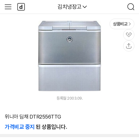
본문 바로가기
다
다나와
김치냉장고
사
검
나
이
색
와
드
메
메
상품비교
인
뉴
관
심
공
유
등록월 2003.09.
위니아 딤채 DTR2556TTG
가격비교 중지
된 상품입니다.