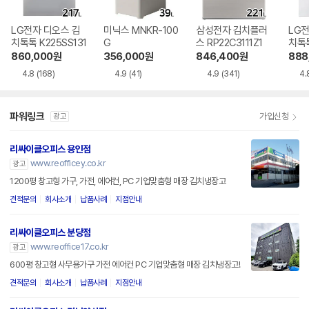
LG전자 디오스 김
미닉스 MNKR-100
삼성전자 김치플러
LG전
치톡톡 K225SS131
G
스 RP22C3111Z1
치톡톡
1
860,000
원
356,000
원
846,400
원
888
4.8
(168)
4.9
(41)
4.9
(341)
4.
파워링크
가입신청
광고
리싸이클오피스 용인점
www.reofficey.co.kr
광고
1200평 창고형 가구, 가전, 에어컨, PC 기업맞춤형 매장 김치냉장고
견적문의
회사소개
납품사례
지점안내
리싸이클오피스 분당점
www.reoffice17.co.kr
광고
600평 창고형 사무용가구 가전 에어컨 PC 기업맞춤형 매장 김치냉장고!
견적문의
회사소개
납품사례
지점안내