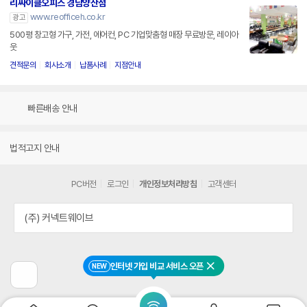
리싸이클오피스 경남양산점
www.reofficeh.co.kr
광고
500평 창고형 가구, 가전, 에어컨, PC 기업맞춤형 매장 무료방문, 레이아
웃
견적문의
회사소개
납품사례
지점안내
빠른배송 안내
법적고지 안내
PC버전
로그인
개인정보처리방침
고객센터
(주) 커넥트웨이브
인터넷 가입 비교 서비스 오픈
NEW
닫기
이
전
페