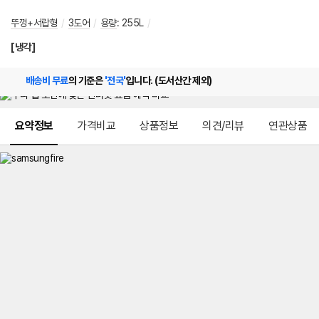
뚜껑+서랍형
/
3도어
/
용량
:
255L
/
[냉각]
배송비 무료
의 기준은
'전국'
입니다. (도서산간 제외)
메뉴 네비게이션
요약정보
가격비교
상품정보
의견/리뷰
연관상품