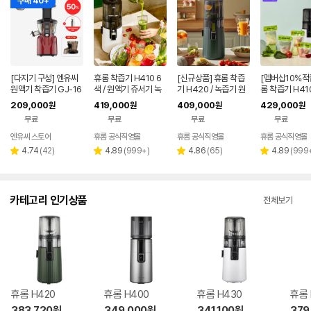
구매 40+
[다지기 구성] 엔유씨
휴롬 착즙기 H410 6
[신규상품] 휴롬 착즙
[멤버십10%적립
원액기 착즙기 GJ-16
색 / 원액기 쥬서기 녹
기 H420 / 녹즙기 원
롬 착즙기 H410
0S 다크펄레드
즙기
액기 쥬서기 엔자임주
스키트 5팩 세트
209,000
419,000
409,000
429,000
원
원
원
원
스
기 쥬서기 녹즙
무료
무료
무료
무료
엔유씨 스토어
휴롬 공식직영몰
휴롬 공식직영몰
휴롬 공식직영몰
리
리
리
리
4.74
(
42
)
4.89
(
999+
)
4.86
(
65
)
4.89
(
999
별
별
별
별
뷰
뷰
뷰
뷰
점
점
점
점
수
수
수
수
카테고리 인기상품
전체보기
휴롬 H420
휴롬 H400
휴롬 H430
휴롬 
383,720
원
349,000
원
341,100
원
379