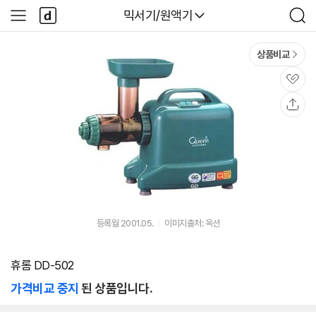
본문 바로가기
다
다나와
믹서기/원액기
사
검
나
이
색
와
드
메
메
상품비교
인
뉴
관
심
공
유
등록월 2001.05.
이미지출처: 옥션
휴롬 DD-502
가격비교 중지
된 상품입니다.