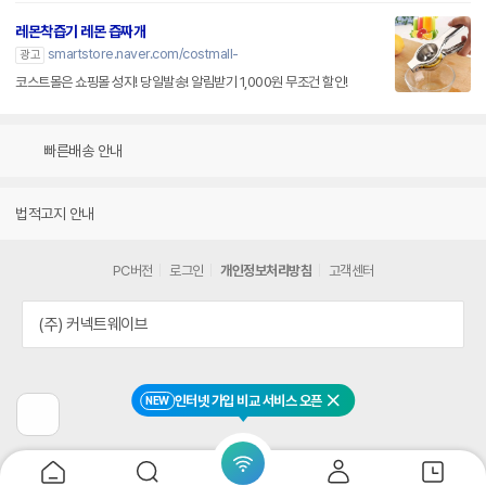
레몬착즙기 레몬 즙짜개
smartstore.naver.com/costmall-
광고
코스트몰은 쇼핑몰 성지! 당일발송! 알림받기 1,000원 무조건 할인!
빠른배송 안내
법적고지 안내
PC버전
로그인
개인정보처리방침
고객센터
(주) 커넥트웨이브
인터넷 가입 비교 서비스 오픈
NEW
닫기
이
전
페
이
지