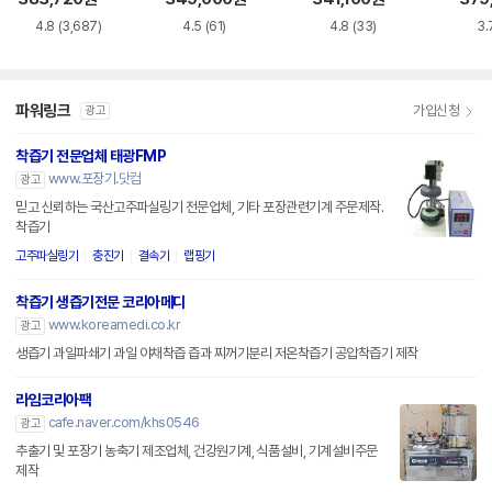
4.8
(3,687)
4.5
(61)
4.8
(33)
3.
파워링크
가입신청
광고
착즙기 전문업체 태광FMP
www.포장기.닷컴
광고
믿고 신뢰하는 국산고주파실링기 전문업체, 기타 포장관련기계 주문제작.
착즙기
고주파실링기
충진기
결속기
랩핑기
착즙기 생즙기전문 코리아메디
www.koreamedi.co.kr
광고
생즙기 과일파쇄기 과일 야채착즙 즙과 찌꺼기분리 저온착즙기 공압착즙기 제작
라임코리아팩
cafe.naver.com/khs0546
광고
추출기 및 포장기 농축기 제조업체, 건강원기계, 식품설비, 기계설비주문
제작