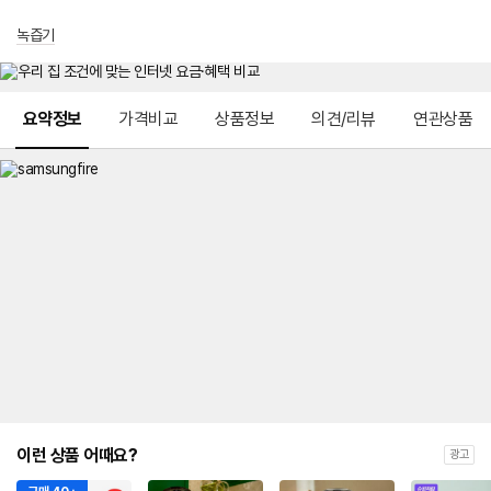
녹즙기
메뉴 네비게이션
요약정보
가격비교
상품정보
의견/리뷰
연관상품
이런 상품 어때요?
광고