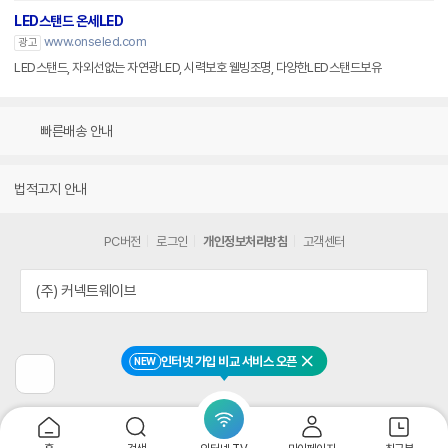
LED스탠드 온세LED
www.onseled.com
광고
LED스탠드, 자외선없는 자연광LED, 시력보호 웰빙조명, 다양한LED스탠드보유
빠른배송 안내
법적고지 안내
PC버전
로그인
개인정보처리방침
고객센터
(주) 커넥트웨이브
인터넷 가입 비교 서비스 오픈
NEW
닫기
이
전
페
이
지