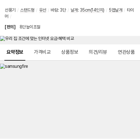
선풍기
/
스탠드형
/
유선
/
바람
:
3단
/
날개
:
35cm(14인치)
/
5엽날개
/
타이
머
/
[편의]
8단높이조절
메뉴 네비게이션
요약정보
가격비교
상품정보
의견/리뷰
연관상품