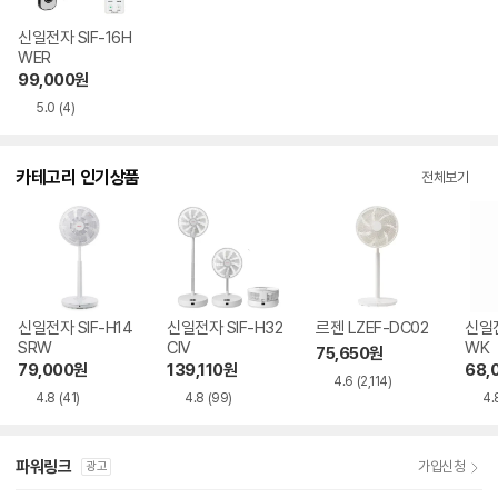
신일전자 SIF-16H
WER
99,000
원
5.0
(4)
카테고리 인기상품
전체보기
신일전자 SIF-H14
신일전자 SIF-H32
르젠 LZEF-DC02
신일전
SRW
CIV
WK
75,650
원
79,000
원
139,110
원
68,
4.6
(2,114)
4.8
(41)
4.8
(99)
4.
파워링크
가입신청
광고