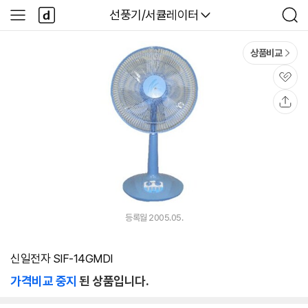
본문 바로가기
다
다나와
선풍기/서큘레이터
사
검
나
이
색
와
드
메
메
상품비교
인
뉴
관
심
공
유
등록월 2005.05.
신일전자 SIF-14GMDI
가격비교 중지
된 상품입니다.