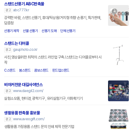
스탠드선풍기 ABC판촉물
abc777.kr
광고
강력한 바람, 스탠드선풍기, 휴대/탁상용/거치형 취향 손풍기, 특가판매,
덤증정
선풍기 제작
선물 선풍기
선풍기 도매
단체 선풍기
스탠드는 디어콜
gauphoto.co.kr
광고
사진,영상을위한 최적의 스탠드 라인업 구축 /스탠드는 디어콜로부터 시
작
C스탠드
붐스탠드
콤보스탠드
윈드업스탠드
비이커전문 대길사이언스
www.daegil2.com/
광고
실험소모품, 현미경, 광학기구 , 유리실험기구, 이화확기기
생활용품 판촉물 홍보물
www.aveogift.com/
광고
생활용품 가정용품 스탠드 문의 인쇄 제작 전문기업