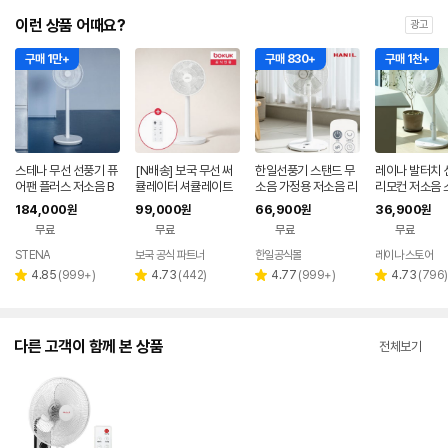
이런 상품 어때요?
광고
구매 1만+
구매 830+
구매 1천+
스테나 무선 선풍기 퓨
[N배송] 보국 무선 써
한일선풍기 스탠드 무
레이나 발터치 
어팬 플러스 저소음 B
큘레이터 셔큘레이트
소음 가정용 저소음 리
리모컨 저소음 
LDC 가정용 아기 신생
무소음 BLDC 서큘레
모컨 EFe-510R
가정용 거실 화
184,000
99,000
66,900
36,900
원
원
원
원
아
이터 BKF-5435WL
무료
무료
무료
무료
STENA
보국 공식 파트너
한일공식몰
레이나 스토어
리
리
리
리
4.85
(
999+
)
4.73
(
442
)
4.77
(
999+
)
4.73
(
796
)
별
별
별
별
뷰
뷰
뷰
뷰
점
점
점
점
수
수
수
수
다른 고객이 함께 본 상품
전체보기