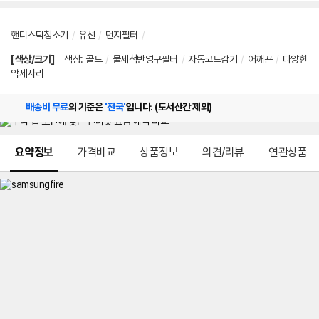
핸디스틱청소기
/
유선
/
먼지필터
/
[색상/크기]
색상
:
골드
/
물세척반영구필터
/
자동코드감기
/
어깨끈
/
다양한
악세사리
배송비 무료
의 기준은
'전국'
입니다. (도서산간 제외)
메뉴 네비게이션
요약정보
가격비교
상품정보
의견/리뷰
연관상품