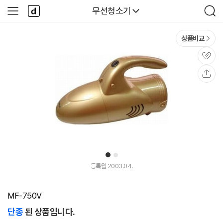
본문 바로가기
다
다나와
무선청소기
사
검
나
이
색
와
드
메
메
상품비교
인
뉴
관
심
공
유
1
2
등록월 2003.04.
MF-750V
단종
된 상품입니다.