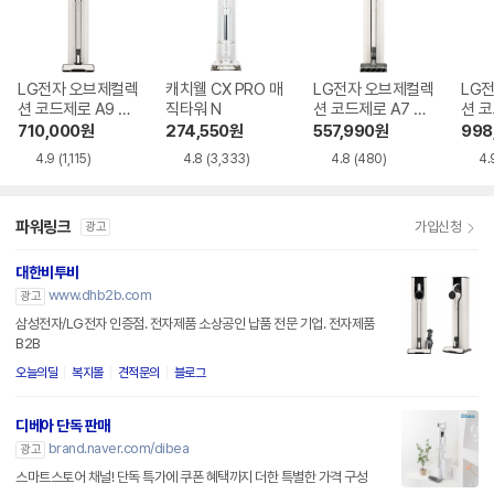
LG전자 오브제컬렉
캐치웰 CX PRO 매
LG전자 오브제컬렉
LG
션 코드제로 A9 AX
직타워 N
션 코드제로 A7 Co
션 코
920BWE
re A720WA
958
710,000
원
274,550
원
557,990
원
998
4.9
(1,115)
4.8
(3,333)
4.8
(480)
4.
파워링크
가입신청
광고
대한비투비
www.dhb2b.com
광고
삼성전자/LG전자 인증점. 전자제품 소상공인 납품 전문 기업. 전자제품
B2B
오늘의딜
복지몰
견적문의
블로그
디베아 단독 판매
brand.naver.com/dibea
광고
스마트스토어 채널! 단독 특가에 쿠폰 혜택까지 더한 특별한 가격 구성