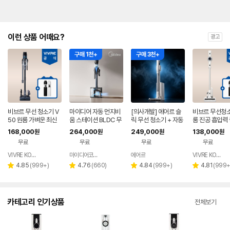
이런 상품 어때요?
광고
구매 1천+
구매 3천+
비브르 무선 청소기 V
마이디어 자동 먼지비
[의사개발] 에어르 슬
비브르 무선청소
50 원룸 가벼운 최신
움 스테이션 BLDC 무
릭 무선 청소기 + 자동
룸 진공 흡입력 
형 차이슨 진공 청소기
선 청소기 블랙 MP08
먼지비움
이슨 청소기 BL
168,000
264,000
249,000
138,000
원
원
원
원
KRGY-DS
티형거치대 V2
무료
무료
무료
무료
VIVRE KOREA
마이디어코리아
에어르
VIVRE KOREA
네이버
네이버
페이
페이
리
리
리
리
4.85
(
999+
)
4.76
(
660
)
4.84
(
999+
)
4.81
(
999
별
별
별
별
뷰
뷰
뷰
뷰
점
점
점
점
수
수
수
수
카테고리 인기상품
전체보기