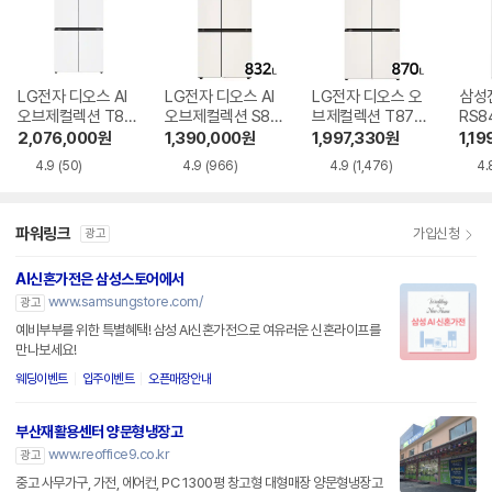
LG전자 디오스 AI
LG전자 디오스 AI
LG전자 디오스 오
삼성
오브제컬렉션 T87
오브제컬렉션 S83
브제컬렉션 T873
RS8
6MQQ1H1
6MEE022
MEE111
2,076,000
원
1,390,000
원
1,997,330
원
1,19
4.9
(50)
4.9
(966)
4.9
(1,476)
4.
파워링크
가입신청
광고
AI신혼가전은 삼성스토어에서
www.samsungstore.com/
광고
예비부부를 위한 특별혜택! 삼성 AI신혼가전으로 여유러운 신혼라이프를
만나보세요!
웨딩이벤트
입주이벤트
오픈매장안내
부산재활용센터 양문형냉장고
www.reoffice9.co.kr
광고
중고 사무가구, 가전, 에어컨, PC 1300평 창고형 대형매장 양문형냉장고