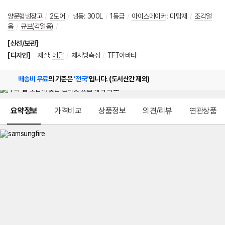
양문형냉장고
/
2도어
/
냉동
:
300L
/
1등급
/
아이스메이커
:
미탑재
/
조각얼
음
/
큐브(각얼음)
/
[신선/보관]
[디자인]
재질
:
메탈
/
체지방측정
/
TFT아바타
배송비 무료
의 기준은
'전국'
입니다. (도서산간 제외)
메뉴 네비게이션
요약정보
가격비교
상품정보
의견/리뷰
연관상품