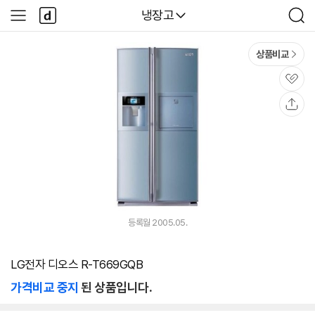
본문 바로가기
다
다나와
냉장고
사
검
나
이
색
와
드
메
메
상품비교
인
뉴
관
심
공
유
등록월 2005.05.
LG전자 디오스 R-T669GQB
가격비교 중지
된 상품입니다.