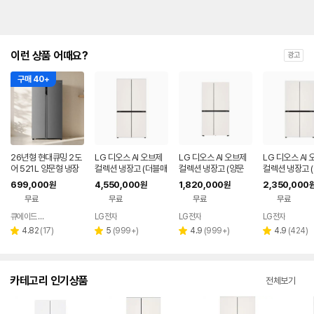
이런 상품 어때요?
광고
구매 40+
26년형 현대큐밍 2도
LG 디오스 AI 오브제
LG 디오스 AI 오브제
LG 디오스 AI
어 521L 양문형 냉장
컬렉션 냉장고 (더블매
컬렉션 냉장고 (양문
컬렉션 냉장고 
고 실버 가정용 사무실
직스페이스) M876G
형, 매직스페이스) S8
페이스) T876
699,000
4,550,000
1,820,000
2,350,000
원
원
원
QRSE52TSS3Y
BB231
34MEE111
H1
무료
무료
무료
무료
큐에이드 스토어
LG전자
LG전자
LG전자
네이버
페이
리
리
리
리
4.82
(
17
)
5
(
999+
)
4.9
(
999+
)
4.9
(
424
)
별
별
별
별
뷰
뷰
뷰
뷰
점
점
점
점
수
수
수
수
카테고리 인기상품
전체보기