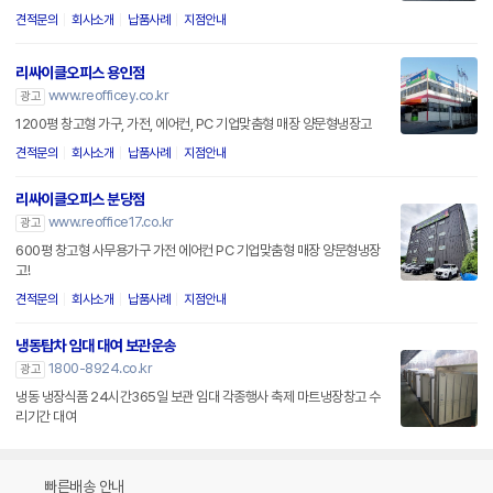
견적문의
회사소개
납품사례
지점안내
리싸이클오피스 용인점
www.reofficey.co.kr
광고
1200평 창고형 가구, 가전, 에어컨, PC 기업맞춤형 매장 양문형냉장고
견적문의
회사소개
납품사례
지점안내
리싸이클오피스 분당점
www.reoffice17.co.kr
광고
600평 창고형 사무용가구 가전 에어컨 PC 기업맞춤형 매장 양문형냉장
고!
견적문의
회사소개
납품사례
지점안내
냉동탑차 임대 대여 보관운송
1800-8924.co.kr
광고
냉동 냉장식품 24시간365일 보관 임대 각종행사 축제 마트냉장창고 수
리기간 대여
빠른배송 안내