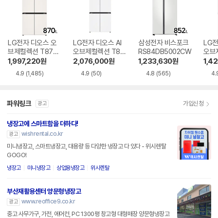
LG전자 디오스 오
LG전자 디오스 AI
삼성전자 비스포크
LG전
브제컬렉션 T873
오브제컬렉션 T87
RS84DB5002CW
오브
MEE111
6MQQ1H1
6MR
1,997,220
원
2,076,000
원
1,233,630
원
1,4
4.9
(1,485)
4.9
(50)
4.8
(565)
4.
파워링크
가입신청
광고
냉장고에 스마트함을 더하다!
wishrental.co.kr
광고
미니냉장고, 스마트냉장고, 대용량 등 다양한 냉장고 다 있다 - 위시렌탈
GOGO!
냉장고
미니냉장고
상업용냉장고
위시렌탈
부산재활용센터 양문형냉장고
www.reoffice9.co.kr
광고
중고 사무가구, 가전, 에어컨, PC 1300평 창고형 대형매장 양문형냉장고