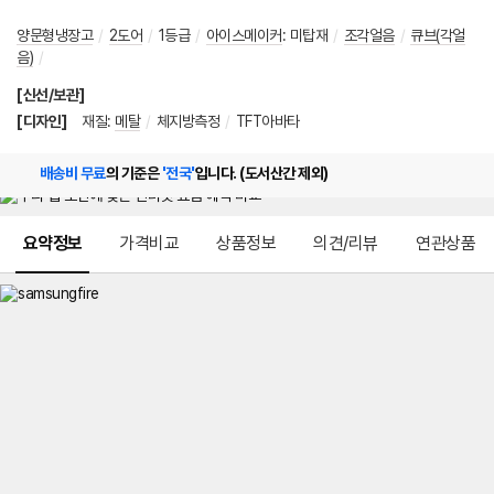
양문형냉장고
/
2도어
/
1등급
/
아이스메이커
:
미탑재
/
조각얼음
/
큐브(각얼
음)
/
[신선/보관]
[디자인]
재질
:
메탈
/
체지방측정
/
TFT아바타
배송비 무료
의 기준은
'전국'
입니다. (도서산간 제외)
메뉴 네비게이션
요약정보
가격비교
상품정보
의견/리뷰
연관상품