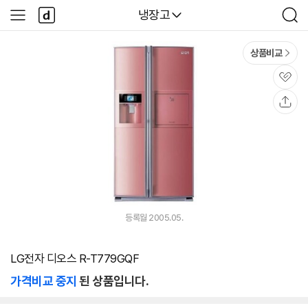
본문 바로가기
다
다나와
냉장고
사
검
나
이
색
와
드
메
메
상품비교
인
뉴
관
심
공
유
등록월 2005.05.
LG전자 디오스 R-T779GQF
가격비교 중지
된 상품입니다.