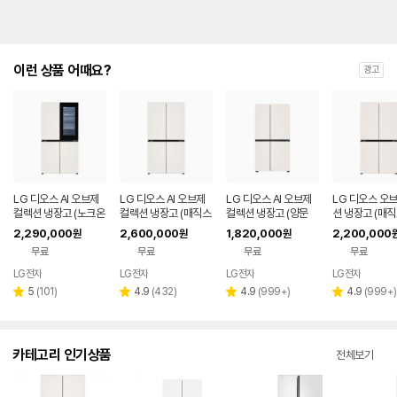
이런 상품 어때요?
광고
LG 디오스 AI 오브제
LG 디오스 AI 오브제
LG 디오스 AI 오브제
LG 디오스 오
컬렉션 냉장고 (노크온
컬렉션 냉장고 (매직스
컬렉션 냉장고 (양문
션 냉장고 (매
매직스페이스) T876
페이스) T876MEE1
형, 매직스페이스) S8
스) T873MEE
2,290,000
2,600,000
1,820,000
2,200,000
원
원
원
MEE412
H1
34MEE111
무료
무료
무료
무료
LG전자
LG전자
LG전자
LG전자
리
리
리
리
5
(
101
)
4.9
(
432
)
4.9
(
999+
)
4.9
(
999+
)
별
별
별
별
뷰
뷰
뷰
뷰
점
점
점
점
수
수
수
수
카테고리 인기상품
전체보기