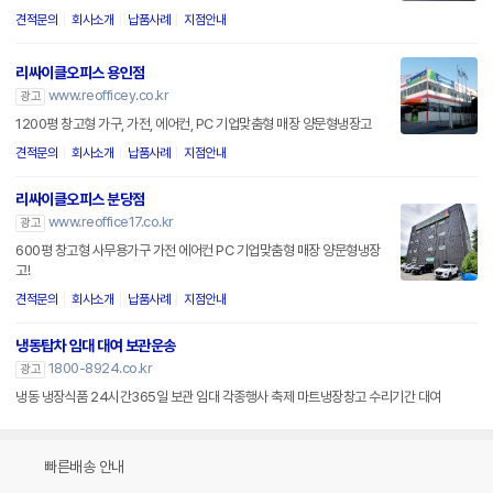
견적문의
회사소개
납품사례
지점안내
리싸이클오피스 용인점
www.reofficey.co.kr
광고
1200평 창고형 가구, 가전, 에어컨, PC 기업맞춤형 매장 양문형냉장고
견적문의
회사소개
납품사례
지점안내
리싸이클오피스 분당점
www.reoffice17.co.kr
광고
600평 창고형 사무용가구 가전 에어컨 PC 기업맞춤형 매장 양문형냉장
고!
견적문의
회사소개
납품사례
지점안내
냉동탑차 임대 대여 보관운송
1800-8924.co.kr
광고
냉동 냉장식품 24시간365일 보관 임대 각종행사 축제 마트냉장창고 수리기간 대여
빠른배송 안내