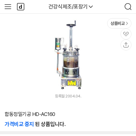
본문 바로가기
다
다나와
건강식제조/포장기
사
검
나
이
색
와
드
메
메
상품비교
인
뉴
관
심
공
유
등록월 2004.04.
합동정밀기공 HD-AC160
가격비교 중지
된 상품입니다.