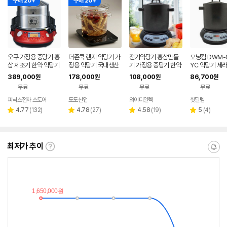
구매 20+
구매 20+
오쿠 가정용 중탕기 홍
더존쿡 렌지 약탕기 가
전기약탕기 홍삼만들
모닝컴 DWM-
삼 제조기 한약 약탕기
정용 약탕기 국내생산
기 가정용 중탕기 한약
YC 약탕기 세라
한약 찜기 추석 부모님
홍삼제조기 만능 달임
달이기 도자기약탕기
탕기 3L 한약 
389,000
178,000
108,000
86,700
원
원
원
원
선물 OC-2200PR
포트 중탕기 4L
출기 보온 멀티
무료
무료
무료
무료
피닉스전자 스토어
도도산업
와이디일렉
핫딜템
리
리
리
리
4.77
(
132
)
4.78
(
27
)
4.58
(
19
)
5
(
4
)
별
별
별
별
뷰
뷰
뷰
뷰
점
점
점
점
수
수
수
수
최저가 추이
최
알
저
림
가
받
추
는
이
중
란?