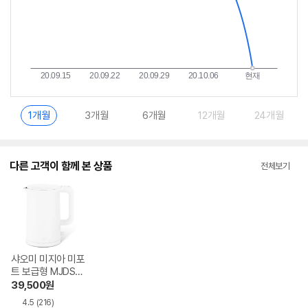
1개월
3개월
6개월
12개월
24개월
다른 고객이 함께 본 상품
전체보기
샤오미 미지아 미포
트 보급형 MJDSH
01YM 일반구매
39,500
원
4.5
(216)