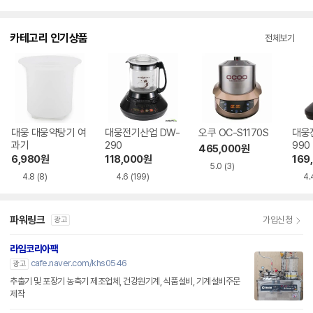
카테고리 인기상품
전체보기
대웅 대웅약탕기 여
대웅전기산업 DW-
오쿠 OC-S1170S
대웅
과기
290
990
465,000
원
6,980
원
118,000
원
169
5.0
(3)
4.8
(8)
4.6
(199)
4.
파워링크
가입신청
광고
라임코리아팩
cafe.naver.com/khs0546
광고
추출기 및 포장기 농축기 제조업체, 건강원기계, 식품설비, 기계설비주문
제작