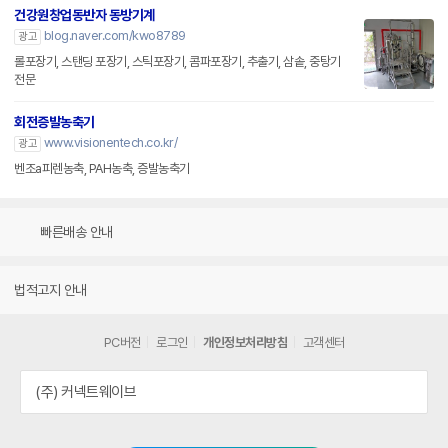
건강원창업동반자 동방기계
blog.naver.com/kwo8789
광고
롤포장기, 스탠딩 포장기, 스틱포장기, 콤파포장기, 추출기, 삼솥, 중탕기
전문
회전증발농축기
www.visionentech.co.kr/
광고
벤조a피렌농축, PAH농축, 증발농축기
빠른배송 안내
법적고지 안내
PC버전
로그인
개인정보처리방침
고객센터
(주) 커넥트웨이브