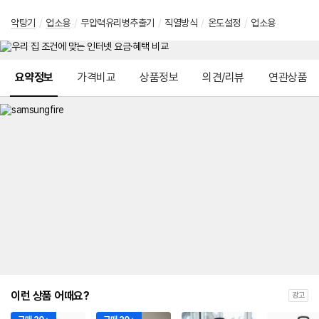
약탕기
/
업소용
/
무압력유리병추출기
/
직열방식
/
온도설정
/
업소용
메뉴 네비게이션
요약정보
가격비교
상품정보
의견/리뷰
연관상품
이런 상품 어때요?
광고