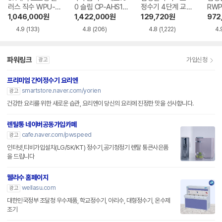
러스 직수 WPU-J
0 슬림 CP-AHS10
정수기 4단계 교체
RWP
AC115SNS
0HEW
용 정수필터 HAF-
1,046,000
원
1,422,000
원
129,720
원
972
HIN
4.9
(133)
4.8
(206)
4.8
(1,222)
4.
파워링크
가입신청
광고
프리미엄 간이정수기 요리엔
smartstore.naver.com/yorien
광고
건강한 요리를 위한 새로운 습관, 요리엔이 당신의 요리에 진정한 맛을 선사합니다.
렌탈통 네이버공동가입카페
cafe.naver.com/pwspeed
광고
인터넷,티비가입설치(LG/SK/KT) 정수기,공기청정기 렌탈 통큰사은품
을 드립니다
웰라수 홈페이지
wellasu.com
광고
대한민국정부 조달청 우수제품, 학교정수기, 아리수, 대형정수기, 온수제
조기