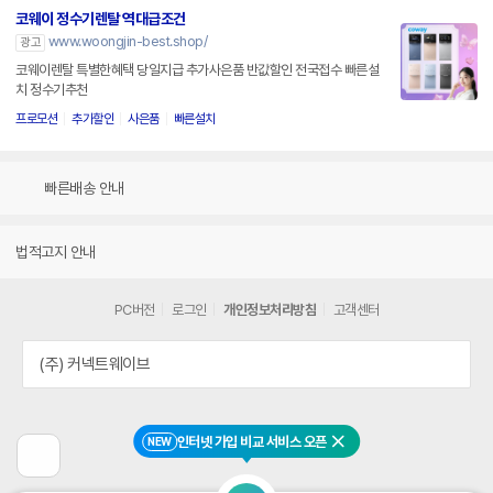
코웨이 정수기렌탈 역대급조건
www.woongjin-best.shop/
광고
코웨이렌탈 특별한혜택 당일지급 추가사은품 반값할인 전국접수 빠른설
치 정수기추천
프로모션
추가할인
사은품
빠른설치
빠른배송 안내
법적고지 안내
PC버전
로그인
개인정보처리방침
고객센터
(주) 커넥트웨이브
인터넷 가입 비교 서비스 오픈
NEW
닫기
이
전
페