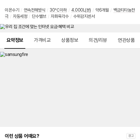
이온수기
/
연속전해방식
/
30℃이하
/
4.000L(분)
/
약6개월
/
백금티타늄전
극
/
자동세정
/
단수밸브
/
자화육각수
/
수위감지센서
메뉴 네비게이션
요약정보
가격비교
상품정보
의견/리뷰
연관상품
이런 상품 어때요?
광고