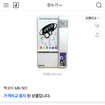
본문 바로가기
다
다나와
정수기
사
검
나
이
색
와
드
메
메
상품비교
인
뉴
관
심
공
유
등록월 2003.07.
맥코이 MK-501
가격비교 중지
된 상품입니다.