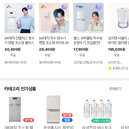
SK매직 인텔릭스 정수
SK매직 직수 정수기
웰스 슈퍼쿨링 직수냉
요리엔 샤블리 
기 렌탈 초소형 플러스
렌탈 초소형 라이트 W
온정수기, 반값할인!
화이트 필터형 
미네랄 직수 가정용 미
PU-JAC125S 가정
수기 ( 필터 1개
30,400
26,400
17,900
155,000
원
원
원
원
니 냉온 살균 데스크탑
용 미네랄 추천 살균 미
무료
무료
무료
무료
추천 100도 스텐레스
니 냉온 100도 스텐레
직수관 WPU-JAC11
스 데스크탑 84개월약
SK매직인증사이트
SK매직인증사이트
교원웰스렌탈공식사이트
요리엔 정수기 공식몰
5S 84개월약정 셀프
정 셀프관리 가격 비교
리
4.96
(
103
)
별
관리 가격 비교 추천
추천 홈쇼핑 가성비 스
뷰
점
수
카테고리 인기상품
전체보기
SK매직 초소형 플
쿠쿠홈시스 제로10
삼성전자 비스포크
삼성