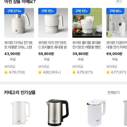
이런 상품 어때요?
광고
구매 370+
구매 1천+
구매 1천+
구매 60+
보아르 다이닝 전기포
보아르 이지 전기포트
보아르 폴더블 휴대용
보아르 더온리제
트 대용량 316L 스텐
C 프리볼트 휴대용 분
전기포트 여행용 햇반
대용 전기 커피
커피포트 2L 보온 무
유포트 접이식 여행용
접이식 커피 프리볼트
유포트 여행용 
43,900
59,800
39,800
69,000
원
원
원
원
선 올스텐 포터 주전자
커피 햇반 SUS316
캠핑
미니 3초출수 
무료
무료
무료
무료
보아르샵
보아르샵
보아르샵
보아르샵
네이버
네이버
네이버
네이
페이
페이
페이
페이
리
리
리
리
4.76
(
766
)
4.82
(
999+
)
4.76
(
875
)
4.77
(
871
)
별
별
별
별
뷰
뷰
뷰
뷰
점
점
점
점
수
수
수
수
카테고리 인기상품
전체보기