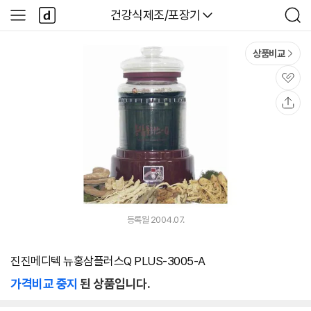
본문 바로가기
다
다나와
건강식제조/포장기
사
검
나
이
색
와
드
메
메
상품비교
인
뉴
관
심
공
유
등록월 2004.07.
진진메디텍 뉴홍삼플러스Q PLUS-3005-A
가격비교 중지
된 상품입니다.