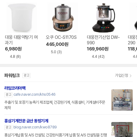
대웅 대웅약탕기 여
오쿠 OC-S1170S
대웅전기산업 DW-
대웅
과기
990
290
465,000
원
6,980
원
169,960
원
118
5.0
(3)
4.8
(8)
4.4
(42)
4.
파워링크
가입신청
광고
라임코리아팩
cafe.naver.com/khs0546
광고
추출기 및 포장기 농축기 제조업체, 건강원기계, 식품설비, 기계설비주문
제작
홍삼기계전문 금산 동방기계
blog.naver.com/kwo8789
광고
홍삼기계납품 및 A/S 컨설팅, 건강원식품기계 납품 및 A/S 컨설팅을 진행