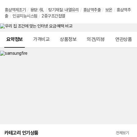
홍삼액제조기
/
용량
:
6L
/
탕기재질
:
내열유리
/
홍삼액추출
/
보온
/
홍삼액추
출
/
인공지능시스템
/
2중구조간접열
메뉴 네비게이션
요약정보
가격비교
상품정보
의견/리뷰
연관상품
카테고리 인기상품
전체보기