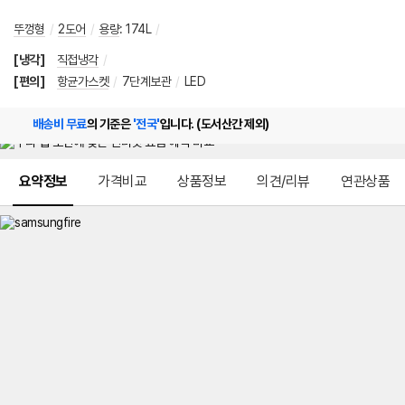
뚜껑형
/
2도어
/
용량
:
174L
/
[냉각]
직접냉각
/
[편의]
항균가스켓
/
7단계보관
/
LED
배송비 무료
의 기준은
'전국'
입니다. (도서산간 제외)
메뉴 네비게이션
요약정보
가격비교
상품정보
의견/리뷰
연관상품