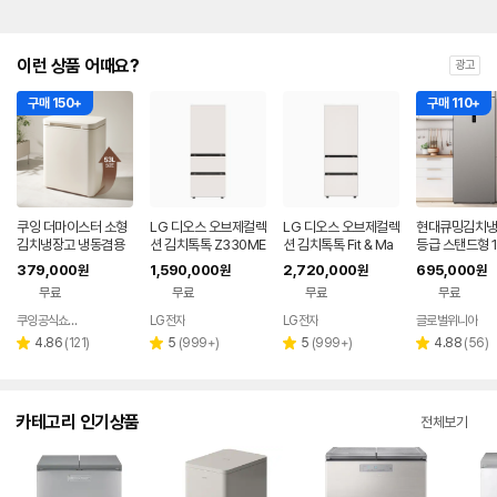
이런 상품 어때요?
광고
구매 150+
구매 110+
쿠잉 더마이스터 소형
LG 디오스 오브제컬렉
LG 디오스 오브제컬렉
현대큐밍김치냉
김치냉장고 냉동겸용
션 김치톡톡 Z330ME
션 김치톡톡 Fit & Ma
등급 스탠드형 
뚜껑형 발효숙성 K05
EF11
x Z334GBB171
터 1도어 KAE1
379,000
1,590,000
2,720,000
695,000
원
원
원
원
5CGGB 그레이지
ME18 저소음
무료
무료
무료
무료
관 절전가전 신
쿠잉공식쇼핑몰
LG전자
LG전자
글로벌위니아
네이버
페이
리
리
리
리
4.86
(
121
)
5
(
999+
)
5
(
999+
)
4.88
(
56
)
별
별
별
별
뷰
뷰
뷰
뷰
점
점
점
점
수
수
수
수
카테고리 인기상품
전체보기