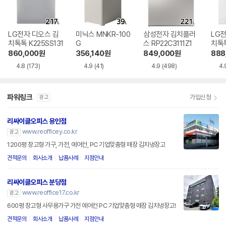
LG전자 디오스 김
미닉스 MNKR-100
삼성전자 김치플러
LG전
치톡톡 K225SS131
G
스 RP22C3111Z1
치톡톡
1
860,000
원
356,140
원
849,000
원
888
4.8
(173)
4.9
(41)
4.9
(498)
4.
파워링크
가입신청
광고
리싸이클오피스 용인점
www.reofficey.co.kr
광고
1200평 창고형 가구, 가전, 에어컨, PC 기업맞춤형 매장 김치냉장고
견적문의
회사소개
납품사례
지점안내
리싸이클오피스 분당점
www.reoffice17.co.kr
광고
600평 창고형 사무용가구 가전 에어컨 PC 기업맞춤형 매장 김치냉장고!
견적문의
회사소개
납품사례
지점안내