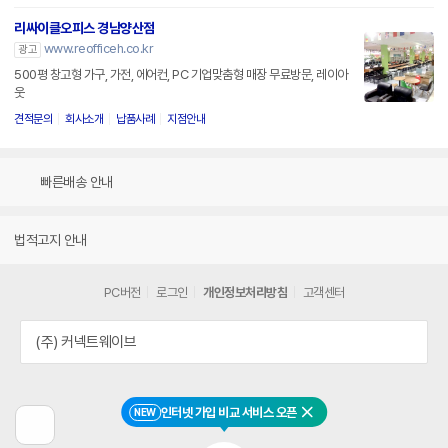
리싸이클오피스 경남양산점
www.reofficeh.co.kr
광고
500평 창고형 가구, 가전, 에어컨, PC 기업맞춤형 매장 무료방문, 레이아
웃
견적문의
회사소개
납품사례
지점안내
빠른배송 안내
법적고지 안내
PC버전
로그인
개인정보처리방침
고객센터
(주) 커넥트웨이브
인터넷 가입 비교 서비스 오픈
NEW
닫기
이
전