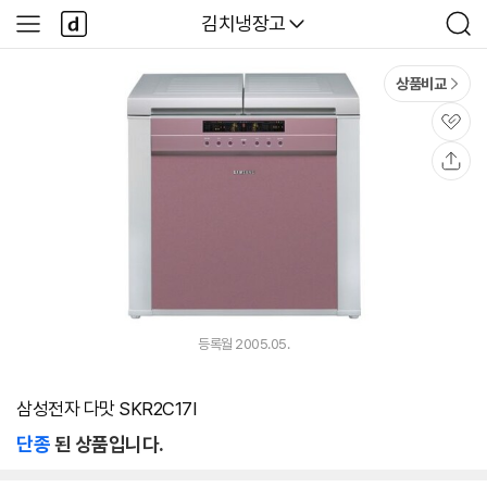
본문 바로가기
다
다나와
김치냉장고
사
검
나
이
색
와
드
메
메
상품비교
인
뉴
관
심
공
유
등록월 2005.05.
삼성전자 다맛 SKR2C17I
단종
된 상품입니다.