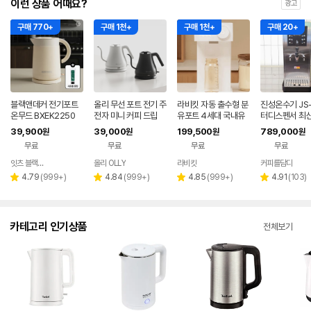
이런 상품 어때요?
광고
구매 770+
구매 1천+
구매 1천+
구매 20+
블랙앤데커 전기포트
올리 무선 포트 전기 주
라비킷 자동 출수형 분
진성온수기 JS-
온무드 BXEK2250
전자 미니 커피 드립
유포트 4세대 국내유
터디스펜서 최
일 통분리세척 대용량
39,900
39,000
199,500
789,000
원
원
원
원
전기포트 출산선물
무료
무료
무료
무료
잇츠 블랙앤데커
올리 OLLY
라비킷
커피를담다
네이버
네이버
네
페이
페이
페
리
리
리
리
4.79
(
999+
)
4.84
(
999+
)
4.85
(
999+
)
4.91
(
103
)
별
별
별
별
뷰
뷰
뷰
뷰
점
점
점
점
수
수
수
수
카테고리 인기상품
전체보기