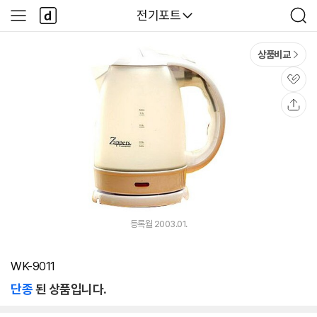
본문 바로가기
다
다나와
전기포트
사
검
나
이
색
와
드
메
메
상품비교
인
뉴
관
심
공
유
등록월 2003.01.
WK-9011
단종
된 상품입니다.