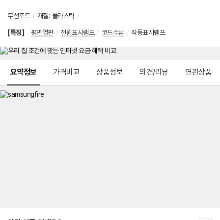
무선포트
/
재질
:
플라스틱
/
[특징]
평면열판
/
전원표시램프
/
코드수납
/
작동표시램프
메뉴 네비게이션
요약정보
가격비교
상품정보
의견/리뷰
연관상품