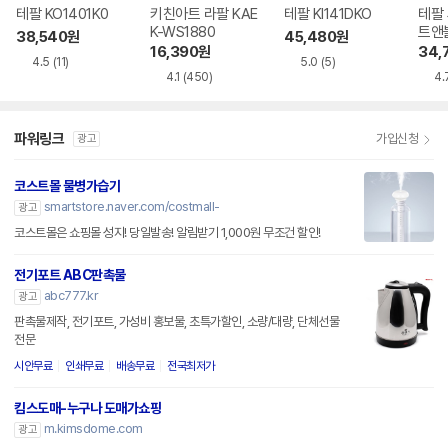
테팔 KO1401K0
키친아트 라팔 KAE
테팔 KI141DKO
테팔
K-WS1880
트앤블
38,540
원
45,480
원
16,390
원
34,
4.5
(11)
5.0
(5)
4.1
(450)
4.
파워링크
가입신청
광고
코스트몰 물병가습기
smartstore.naver.com/costmall-
광고
코스트몰은 쇼핑몰 성지! 당일발송! 알림받기 1,000원 무조건 할인!
전기포트 ABC판촉물
abc777.kr
광고
판촉물제작, 전기포트, 가성비 홍보물, 초특가할인, 소량/대량, 단체선물
전문
시안무료
인쇄무료
배송무료
전국최저가
킴스도매-누구나 도매가쇼핑
m.kimsdome.com
광고