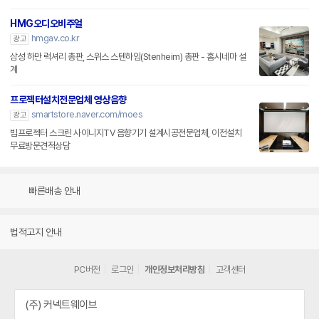
HMG오디오비주얼
hmgav.co.kr
광고
삼성 하만 럭셔리 총판, 스위스 스텐하임(Stenheim) 총판 - 홈시네마 설
계
프로젝터설치전문업체 영상음향
smartstore.naver.com/moes
광고
빔프로젝터 스크린 사이니지TV 음향기기 설계시공전문업체, 이전설치
무료방문견적상담
빠른배송 안내
법적고지 안내
PC버전
로그인
개인정보처리방침
고객센터
(주) 커넥트웨이브