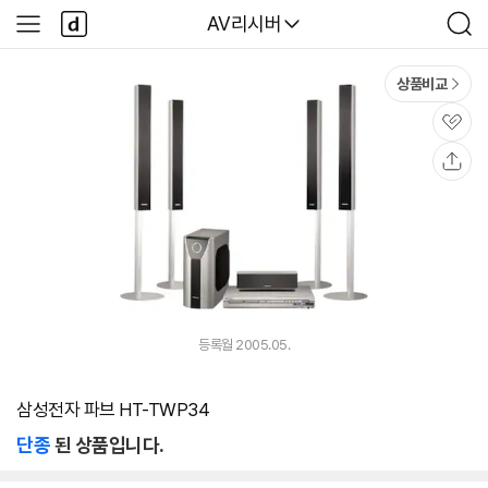
본문 바로가기
다
다나와
AV리시버
사
검
나
이
색
와
드
메
메
상품비교
인
뉴
관
심
공
유
등록월 2005.05.
삼성전자 파브 HT-TWP34
단종
된 상품입니다.