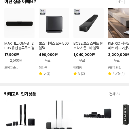
이런 상품 어때요?
광고
MAXTILL GM-BT2
보스 베이스 모듈 500
BOSE 보스 스마트 울
KEF XIO 사운
00S 유선.블루투스 겸
블랙
트라 사운드바 블랙
피커 케프 2년
용 사운드바
17,900
490,000
1,040,000
3,200,000
원
원
원
2,500원
무료
무료
무료
도이치 솔루션
헤리움
헤리움
금양리테일
네이버
네이버
네이버
네
페이
페이
페이
페
리
리
리
5
(
2
)
5
(
2
)
4.75
(
4
)
별
별
별
뷰
뷰
뷰
점
점
점
수
수
수
카테고리 인기상품
전체보기