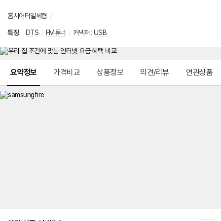
홈시어터일체형
/
특징
DTS
/
FM튜너
/
커넥터
:
USB
메뉴 네비게이션
요약정보
가격비교
상품정보
의견/리뷰
연관상품