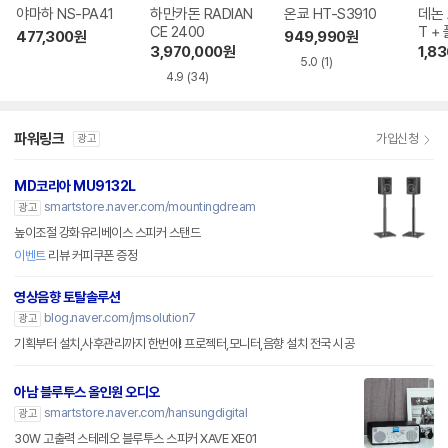
야마하 NS-PA41
하만카돈 RADIAN
온쿄 HT-S3910
데논 
CE 2400
T +
477,300
원
949,990
원
70 
3,970,000
원
1,8
5.0
(1)
4.9
(34)
파워링크
가입신청
광고
MD코리아 MU9132L
smartstore.naver.com/mountingdream
광고
높이조절 강화유리베이스 스피커 스탠드
이벤트
리뷰 커피쿠폰 증정
영상음향 토탈솔루션
blog.naver.com/jmsolution7
광고
기획부터 설치,사후관리까지 한번에! 프로젝터,모니터,음향 설치 전국 시공
아남 블루투스 올인원 오디오
smartstore.naver.com/hansungdigital
광고
30W 고출력 스테레오 블루투스 스피커 XAVE XE01