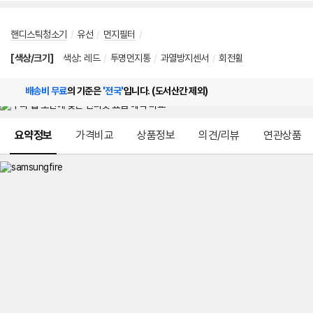
핸디스틱청소기
/
유선
/
먼지필터
/
[색상/크기]
색상
:
레드
/
투명먼지통
/
과열방지센서
/
회전휠
배송비 무료
의 기준은
'전국'
입니다. (도서산간 제외)
메뉴 네비게이션
요약정보
가격비교
상품정보
의견/리뷰
연관상품