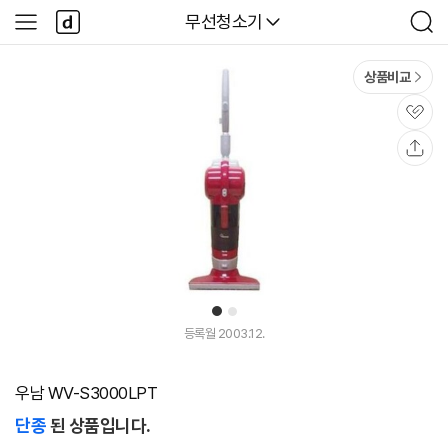
본문 바로가기
다
다나와
무선청소기
사
검
나
이
색
와
드
메
메
상품비교
인
뉴
관
심
공
유
1
2
등록월 2003.12.
우남 WV-S3000LPT
단종
된 상품입니다.