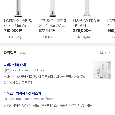
LG전자 오브제컬렉
LG전자 오브제컬렉
캐치웰 CX PRO 매
LG
션 코드제로 A9 AX
션 코드제로 A7 Co
직타워 N
션 코
920BWE
re A720WA
958
710,000
원
577,454
원
279,000
원
950
4.9
(1,121)
4.8
(478)
4.8
(3,339)
4.
파워링크
가입신청
광고
디베아 단독 판매
brand.naver.com/dibea
광고
스마트스토어 채널! 단독 특가에 쿠폰 혜택까지 더한 특별한 가격 구성
할인
추가 할인 쿠폰 증정
아이소라 차량용 무선 청소기
m.smartstore.naver.com/isora
광고
강력한 파워의 흡입력! 다용도 무선 핸디 청소기 승용차 화물차 사무실 사용