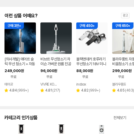
이런 상품 어때요?
광고
구매 3천+
구매 450+
구매 650+
[의사개발] 에어르 슬
비브르 무선청소기 차
블랙앤데커 호루라기
블라우풍트 자
릭 무선 청소기 + 자동
이슨 가벼운 원룸 진공
무선청소기 18V 미니
비움청소기 소형
먼지비움
저렴한 핸디 자취방 청
소형 원룸
핸디 BLDC 무
249,000
96,000
88,000
299,000
원
원
원
원
소기 물걸레키트포함
청소기 화이트,
무료
무료
무료
무료
에어르
VIVRE KOREA
inobox
블라우풍트
네이버
네이버
네
페이
페이
페
리
리
리
리
4.84
(
999+
)
4.81
(
217
)
4.82
(
999+
)
4.65
(
463
)
별
별
별
별
뷰
뷰
뷰
뷰
점
점
점
점
수
수
수
수
카테고리 인기상품
전체보기