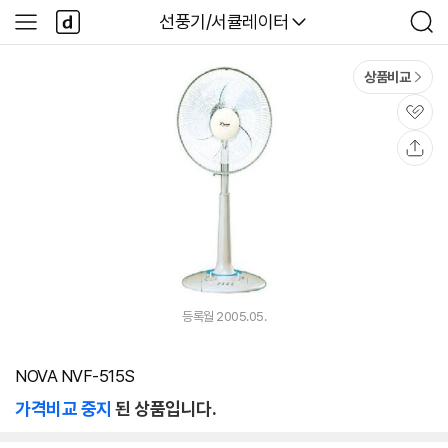
본문 바로가기
다
다나와
선풍기/서큘레이터
사
검
나
이
색
와
드
메
메
상품비교
인
뉴
관
심
공
유
등록월 2005.05.
NOVA NVF-515S
가격비교 중지
된 상품입니다.