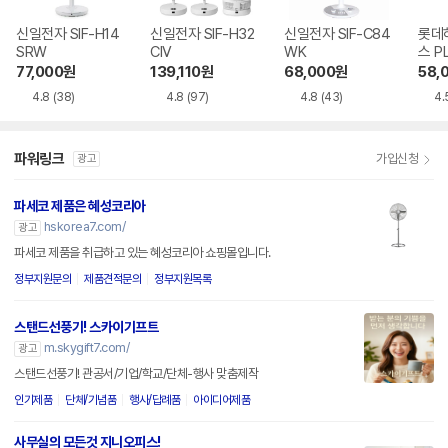
신일전자 SIF-H14
신일전자 SIF-H32
신일전자 SIF-C84
롯데
SRW
CIV
WK
스 P
WH
77,000
원
139,110
원
68,000
원
58,
4.8
(38)
4.8
(97)
4.8
(43)
4.
파워링크
가입신청
광고
파세코 제품은 혜성코리아
hskorea7.com/
광고
파세코 제품을 취급하고 있는 혜성코리아 쇼핑몰입니다.
정부지원문의
제품견적문의
정부지원목록
스탠드선풍기! 스카이기프트
m.skygift7.com/
광고
스탠드선풍기! 관공서/기업/학교/단체-행사 맞춤제작
인기제품
단체/기념품
행사/답례품
아이디어제품
사무실의 모든것 지니오피스!