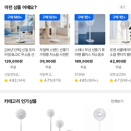
이런 상품 어때요?
광고
구매 580+
구매 520+
구매 1만+
구매 1만+
[26년 단독] 신일 프리
자일렉 스탠드 선풍기
스테나 무선 선풍기 퓨
르젠 서큘레이터
미엄 BLDC 무소음 선
가정용 저소음 시원한
어팬 플러스 저소음 B
소음 풋터치 발
풍기 35cm 서큘레이
사무실 리모컨 써큘레
LDC 가정용 아기 신생
모컨 스탠드형 
129,000
39,900
189,000
42,800
원
원
원
원
터 아이보리
이터 ZL-224RC
아
LZEF-R132C
무료
무료
무료
무료
신일전자공식인증 베스트바이
자일렉 코리아
STENA
르젠 LEZEN
네이버
네이버
페이
페이
리
리
리
리
4.82
(
344
)
4.75
(
879
)
4.85
(
999+
)
4.7
(
999+
)
별
별
별
별
뷰
뷰
뷰
뷰
점
점
점
점
수
수
수
수
카테고리 인기상품
전체보기