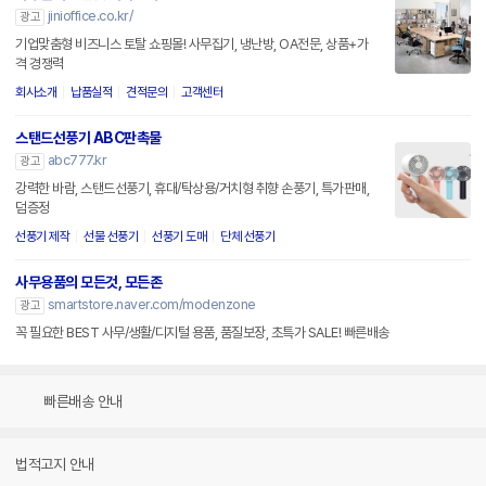
jinioffice.co.kr/
광고
기업맞춤형 비즈니스 토탈 쇼핑몰! 사무집기, 냉난방, OA전문, 상품+가
격 경쟁력
회사소개
납품실적
견적문의
고객센터
스탠드선풍기 ABC판촉물
abc777.kr
광고
강력한 바람, 스탠드선풍기, 휴대/탁상용/거치형 취향 손풍기, 특가판매,
덤증정
선풍기 제작
선물 선풍기
선풍기 도매
단체 선풍기
사무용품의 모든것, 모든존
smartstore.naver.com/modenzone
광고
꼭 필요한 BEST 사무/생활/디지털 용품, 품질보장, 초특가 SALE! 빠른배송
빠른배송 안내
법적고지 안내