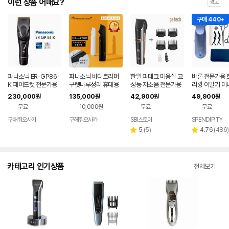
이런 상품 어때요?
광고
구매 440+
파나소닉 ER-GP86-
파나소닉 바디트리머
한일 파테크 미용실 고
바론 전문가용 
K 페이드컷 전문가용
구렛나루정리 휴대용
성능 저소음 전문가용
리깡 이발기 미
무선 바리깡 이발기 일
충전식 방수 ER-GK9
이발기 PC-R1900
삭발 미용실바리
230,000
135,000
42,900
49,900
원
원
원
원
본직구
A 단품
프이발 메탈블루
무료
10,000원
무료
무료
구해줘오사카
구해줘오사카
SBI스토어
SPENDIPITY
네이버
네이버
네이버
페이
페이
페이
리
리
5
(
5
)
4.76
(
486
)
별
별
뷰
뷰
점
점
수
수
카테고리 인기상품
전체보기