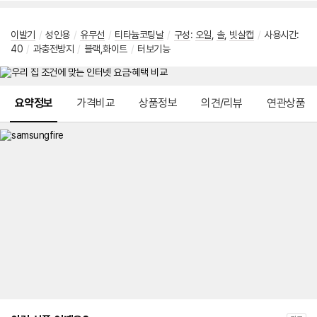
이발기
/
성인용
/
유무선
/
티타늄코팅날
/
구성
:
오일
,
솔
,
빗살캡
/
사용시간:
40
/
과충전방지
/
블랙,화이트
/
터보기능
메뉴 네비게이션
요약정보
가격비교
상품정보
의견/리뷰
연관상품