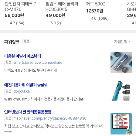
한일전자 파테크 P
필립스 헤어 클리퍼
헤드 590D
샤오미
C-M470
HC3530/15
GHH
17,570
원
58,000
원
49,000
원
29,
4.6
(1,086)
4.7
(154)
5.0
(2)
4.
파워링크
가입신청
광고
미용실 이발기 예스뷰티
smartstore.naver.com/seland
광고
만족도 4.93 집에서도 누구나 손쉽게
애견미용가위 이발기 wahl
dogcut.kr/
광고
wahl km10 km5 하이니거 전문가용애견미용기 판매as
인터넷보다 싼 반려동물용품점
map.naver.com/p/entry/place/2048884836
광고
직접 보고, 만지고, 입혀보고, 먹여보고 할인도 받는 한번쯤 꼭 가봐야 하
는 곳!