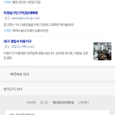
이벤트
웰컴 포인트 3천원 지급
미용실구인구직/임대매매
www.illproshop.com
광고
믿고찾는 1% 미용인들을 위한 다양하고 특화된 헤어솔류션
이벤트
예약시술10%할인교통비지원
대구 경일사 미용기구
경일코스메틱.com
광고
미용기구 미용재료 전문업체 경일사입니다. 200평 전시장, 미용실 오픈
컨설팅
빠른배송 안내
법적고지 안내
PC버전
로그인
개인정보처리방침
고객센터