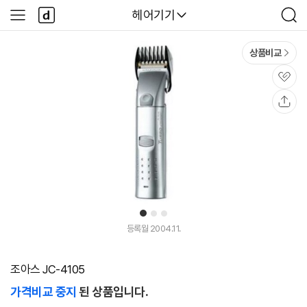
본문 바로가기
다
다나와
헤어기기
사
검
나
이
색
와
드
메
메
상품비교
인
뉴
관
심
공
유
1
2
3
등록월 2004.11.
조아스 JC-4105
가격비교 중지
된 상품입니다.