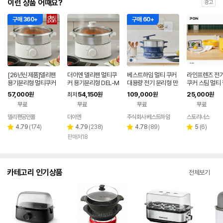
이런 상품 어때요?
광고
구매 360+
구매 60+
[26년신제품]델리팬
더이엔 델리팬 멀티쿠
베스트하임 멀티 쿠커
라인프렌즈 전기
용기분리형 멀티쿠커
커 용기분리형 DEL-M
대용량 전기 분리형 만
쿠커 스팀 멀티 
전기그릴 찜기 전기냄
C3
능 스텐 전골 냄비 찜기
능 스마트 샐리
57,000
54,150
109,000
25,000
원
최저
원
원
원
비 핫플레이트 DEL-M
ESR-TG60
무료
무료
무료
무료
C3
델리팬공인몰
더이엔
주식회사 베스트하임
스토리너스
리
리
리
리
4.79
(
174
)
4.79
(
238
)
4.78
(
89
)
5
(
6
)
별
별
별
별
뷰
뷰
뷰
뷰
판매처18
점
점
점
점
수
수
수
수
카테고리 인기상품
전체보기