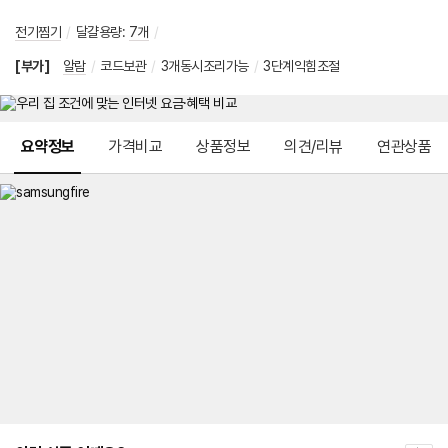
전기찜기
/
달걀용량
:
7개
/
[부가]
알람
/
코드보관
/
3개동시조리가능
/
3단계익힘조절
메뉴 네비게이션
요약정보
가격비교
상품정보
의견/리뷰
연관상품