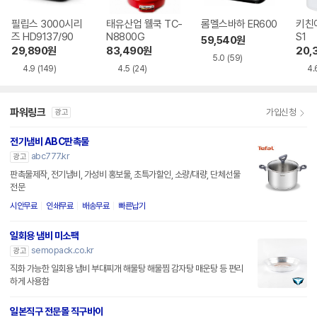
필립스 3000시리
태유산업 웰쿡 TC-
롬멜스바하 ER600
키친아
즈 HD9137/90
N8800G
S1
59,540
원
29,890
원
83,490
원
20,
5.0
(59)
4.9
(149)
4.5
(24)
4.
파워링크
가입신청
광고
전기냄비 ABC판촉물
abc777.kr
광고
판촉물제작, 전기냄비, 가성비 홍보물, 초특가할인, 소량/대량, 단체선물
전문
시안무료
인쇄무료
배송무료
빠른납기
일회용 냄비 미소팩
semopack.co.kr
광고
직화 가능한 일회용 냄비 부대찌개 해물탕 해물찜 감자탕 매운탕 등 편리
하게 사용함
일본직구 전문몰 직구바이