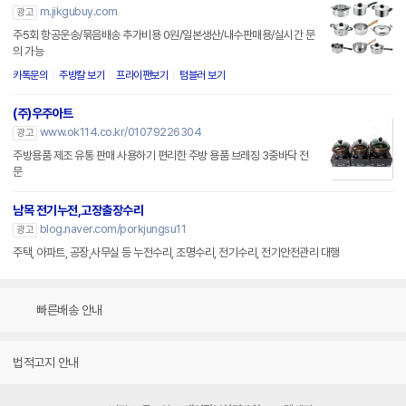
m.jikgubuy.com
광고
주5회 항공운송/묶음배송 추가비용 0원/일본생산/내수판매용/실시간 문
의 가능
카톡문의
주방칼 보기
프라이팬보기
텀블러 보기
(주)우주아트
www.ok114.co.kr/01079226304
광고
주방용품 제조 유통 판매 사용하기 편리한 주방 용품 브레징 3중바닥 전
문
남목 전기누전,고장출장수리
blog.naver.com/porkjungsu11
광고
주택, 아파트, 공장,사무실 등 누전수리, 조명수리, 전기수리, 전기안전관리 대행
빠른배송 안내
법적고지 안내