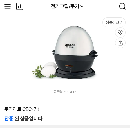
본문 바로가기
다
다나와
전기그릴/쿠커
사
검
나
이
색
와
드
메
메
상품비교
인
뉴
관
심
공
유
등록월 2004.12.
쿠진아트 CEC-7K
단종
된 상품입니다.