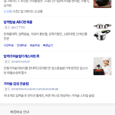
업그레이드 1~6인분 가마솥밥맛 그대로 전기압력가마솥 편리함, 누룽지,
요거트
신상품
시즌2 업그레이드 신상품
압력밥솥 ABC판촉물
abc777.kr
광고
판촉물제작, 압력밥솥, 가성비 홍보물, 초특가할인, 소량/대량, 단체선물
전문
시안무료
인쇄무료
배송무료
빠른납기
압력가마솥밥기계스마트쿡
smartcook.kr
광고
전통가마솥의원리를 현대적으로재현 한 업소용솥밥기계 밥맛은 업소식
당 매출상승에 필수
가마솥 감성 은솥밥
smartstore.naver.com/eunsotbab
광고
국내 제조 압력솥과 인덕션 풀세트, 버튼 하나로 완성하는 가마솥 스타일 솥밥
빠른배송 안내