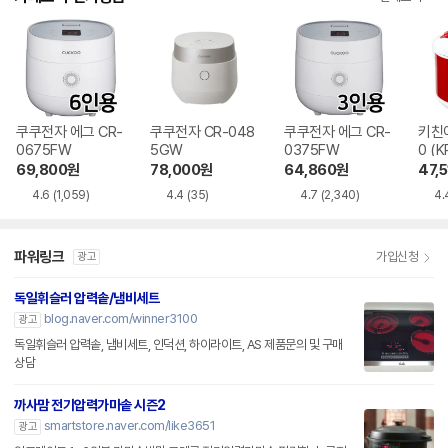
쿠쿠전자 에그 CR-
쿠쿠전자 CR-048
쿠쿠전자 에그 CR-
키친아
0675FW
5GW
0375FW
0 (K
69,800
원
78,000
원
64,860
원
47,5
4.6
(1,059)
4.4
(35)
4.7
(2,340)
4.
파워링크
가입신청
광고
독일휘슬러 압력솥/냄비세트
blog.naver.com/winner3100
광고
독일휘슬러 압력솥, 냄비세트, 인덕션, 하이라이트, AS 제품문의 및 구매
상담
까사맘 전기압력가마솥 시즌2
smartstore.naver.com/like3651
광고