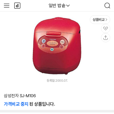
본문 바로가기
다
다나와
일반 밥솥
사
검
나
이
색
와
드
메
메
상품비교
인
뉴
관
심
공
유
등록월 2000.07.
삼성전자 SJ-M106
가격비교 중지
된 상품입니다.