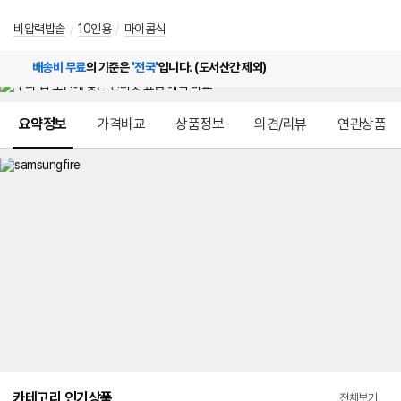
비압력밥솥
/
10인용
/
마이콤식
배송비 무료
의 기준은
'전국'
입니다. (도서산간 제외)
메뉴 네비게이션
요약정보
가격비교
상품정보
의견/리뷰
연관상품
카테고리 인기상품
전체보기