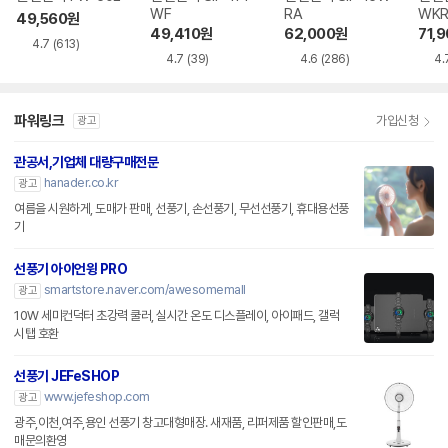
WF
RA
WK
49,560
원
49,410
원
62,000
원
71,
4.7
(613)
4.7
(39)
4.6
(286)
4.
파워링크
가입신청
광고
관공서,기업체 대량구매전문
hanader.co.kr
광고
여름을 시원하게, 도매가 판매, 선풍기, 손선풍기, 무선선풍기, 휴대용선풍
기
선풍기 아이언윙 PRO
smartstore.naver.com/awesomemall
광고
10W 세미컨덕터 초강력 쿨러, 실시간 온도 디스플레이, 아이패드, 갤럭
시탭 호환
선풍기 JEFeSHOP
www.jefeshop.com
광고
광주,이천,여주,용인 선풍기 창고대형매장. 새재품, 리퍼제품 할인판매,도
매문의환영