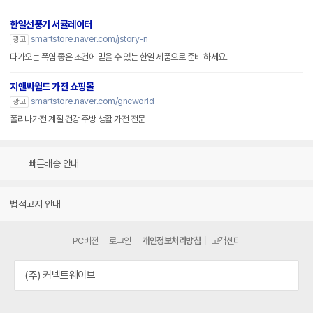
한일선풍기 서큘레이터
smartstore.naver.com/jstory-n
광고
다가오는 폭염 좋은 조건에 믿을 수 있는 한일 제품으로 준비 하세요.
지앤씨월드 가전 쇼핑몰
smartstore.naver.com/gncworld
광고
폴리나가전 계절 건강 주방 생활 가전 전문
빠른배송 안내
법적고지 안내
PC버전
로그인
개인정보처리방침
고객센터
(주) 커넥트웨이브