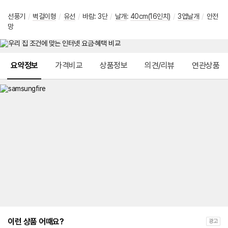
선풍기
/
벽걸이형
/
유선
/
바람: 3단
/
날개
:
40cm(16인치)
/
3엽날개
/
안전
망
메뉴 네비게이션
요약정보
가격비교
상품정보
의견/리뷰
연관상품
이런 상품 어때요?
광고