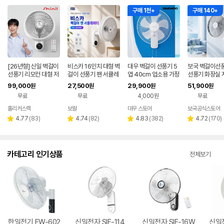
구매 1천+
구매 140+
[26년형] 신일 벽걸이
비스카 16인치 대형 벽
대우 벽걸이 선풍기 5
보국 벽걸이선풍
선풍기 리모컨 대형 저
걸이 선풍기 팬 서큘레
엽 40cm 업소용 가정
선풍기 화장실 
소음 벽 선풍기
이터 5엽날개 자동회
용 사무실 벽 식당 저소
가정용 거실
99,000
27,500
29,900
51,900
원
원
원
원
전 리모컨 VK-304R
음 주방 거실 화장실
무료
무료
4,000원
무료
W
홀리커스렉
보랄
대우 스토어
보국공식스토어
리
리
리
리
4.77
(
83
)
4.74
(
82
)
4.83
(
382
)
4.72
(
170
)
별
별
별
별
뷰
뷰
뷰
뷰
점
점
점
점
수
수
수
수
카테고리 인기상품
전체보기
한일전기 FW-602
신일전자 SIF-114
신일전자 SIF-16W
신일전