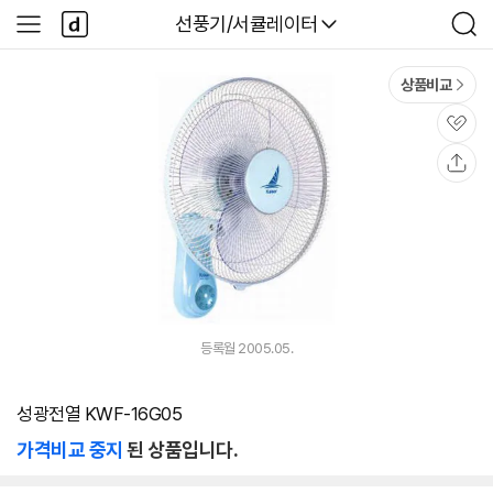
본문 바로가기
다
다나와
선풍기/서큘레이터
사
검
나
이
색
와
드
메
메
상품비교
인
뉴
관
심
공
유
등록월 2005.05.
성광전열 KWF-16G05
가격비교 중지
된 상품입니다.