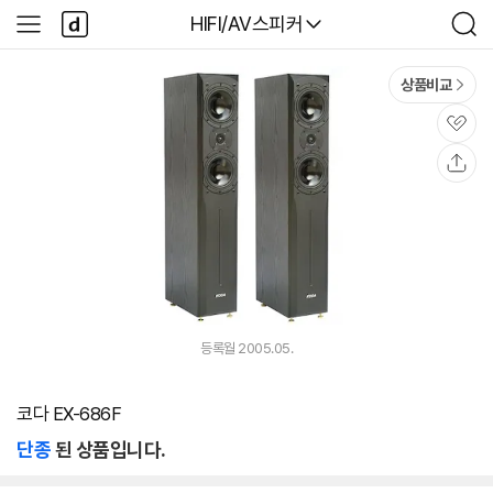
본문 바로가기
다
다나와
HIFI/AV스피커
사
검
나
이
색
와
드
메
메
상품비교
인
뉴
관
심
공
유
등록월 2005.05.
코다 EX-686F
단종
된 상품입니다.