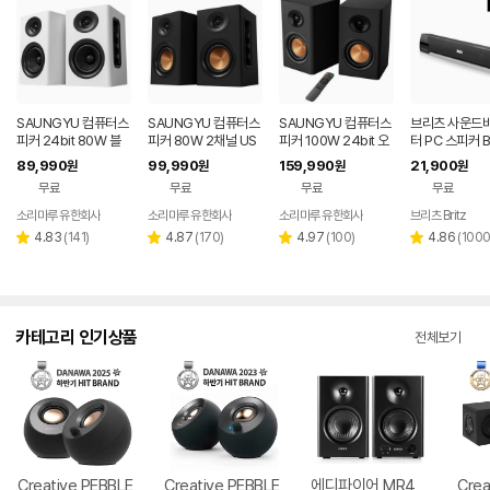
SAUNGYU 컴퓨터스
SAUNGYU 컴퓨터스
SAUNGYU 컴퓨터스
브리츠 사운드바
피커 24bit 80W 블
피커 80W 2채널 US
피커 100W 24bit 오
터 PC 스피커 B
루투스 USB DAC AU
B DAC 옵티컬 유선 연
디오 2채널 PC 유선
89,990
99,990
159,990
21,900
원
원
원
원
X 옵티컬 연결
결 블루투스 스피커
블루투스 연결
무료
무료
무료
무료
소리마루 유한회사
소리마루 유한회사
소리마루 유한회사
브리츠 Britz
리
리
리
리
4.83
(
141
)
4.87
(
170
)
4.97
(
100
)
4.86
(
100
별
별
별
별
뷰
뷰
뷰
뷰
점
점
점
점
수
수
수
수
카테고리 인기상품
전체보기
Creative PEBBLE
Creative PEBBLE
에디파이어 MR4
Crea