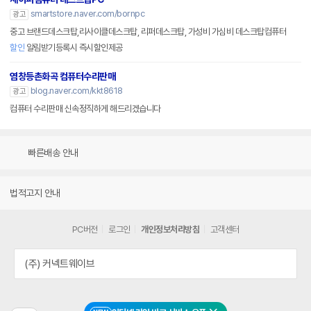
smartstore.naver.com/bornpc
광고
중고 브랜드데스크탑,리사이클데스크탑, 리퍼데스크탑, 가성비 가심비 데스크탑컴퓨터
할인
알림받기등록시 즉시할인제공
염창등촌화곡 컴퓨터수리판매
blog.naver.com/kkt8618
광고
컴퓨터 수리판매 신속정직하게 해드리겠습니다
빠른배송 안내
법적고지 안내
PC버전
로그인
개인정보처리방침
고객센터
(주) 커넥트웨이브