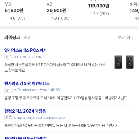
V3
V2
X P
119,000
원
51,900
원
29,900
원
149
4.7
(707)
4.8
(815)
4.8
(1,035)
4.
파워링크
가입신청
광고
알리익스프레스 PC스피커
aliexpress.com/
광고
풍성한 사운드를 원해요? PC스피커 검색하고 알리에서 내게 맞는 사운
드 찾아보세요
행사의 최강 의왕 이벤트뱅크
cafe.naver.com/event4989
광고
음향 조명 무대 특수효과 트러스레이어 공연악기 LED영상 행사용품 노래방기기&밴드
한컴오피스 2024 가정용
smartstore.naver.com/sbcore
광고
포인트적립/PC,노트북 설치/이메일 또는 MLP 또는 USB 발송/게임용 주변기기
세이퍼컴퓨터 데스트탑PC