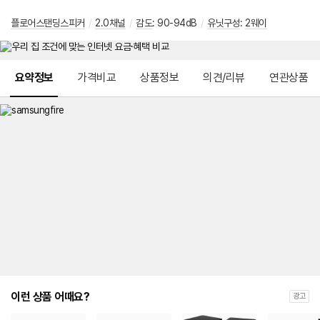
플로어스탠딩스피커
/
2.0채널
/
감도
: 90-94dB
/
유닛구성
:
2웨이
메뉴 네비게이션
요약정보
가격비교
상품정보
의견/리뷰
연관상품
이런 상품 어때요?
광고