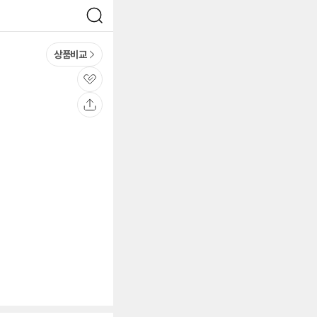
검
색
상품비교
관
심
공
유