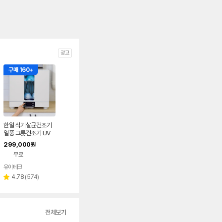
광고
구매 160+
한일 식기살균건조기
열풍 그릇건조기 UV
대용량소독기 살균건
299,000
원
조 5중안전 6인용, 화
무료
이트
유이테크
리
4.78
(
574
)
별
뷰
점
수
전체보기