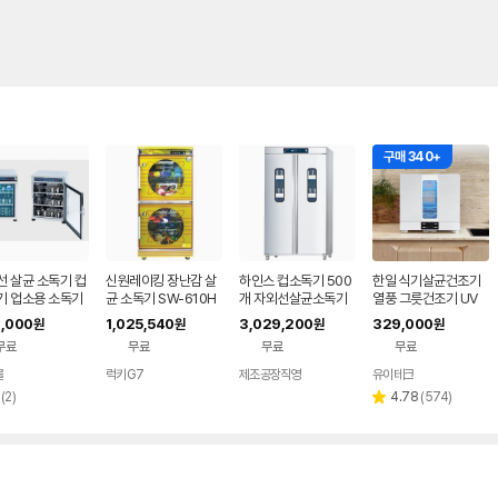
구매 340+
선 살균 소독기 컵
신원레이킹 장난감 살
하인스 컵소독기 500
한일 식기살균건조기
기 업소용 소독기
균 소독기 SW-610H
개 자외선살균소독기
열풍 그릇건조기 UV
-800 (일반/건
자외선 살균 소독기
HA-816H
대용량소독기 살균건
,000
1,025,540
3,029,200
329,000
원
원
원
원
조 5중안전 8인용, 화
무료
무료
무료
무료
이트
몰
럭키G7
제조공장직영
유이테크
리
리
(
2
)
4.78
(
574
)
별
뷰
뷰
점
수
수