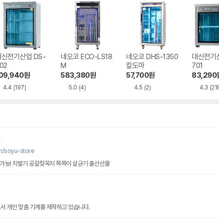
대신전기산업 DS-
네오코 ECO-LS18
네오코 DHS-1350
대신전기산
02
M
칼도마
701
09,940
원
583,380
원
57,700
원
83,290
4.4
(197)
5.0
(4)
4.5
(2)
4.3
(21
!
m/soyu-store
척가능! 치발기 공갈젖꼭지 쪽쪽이 살균기 출산선물
서 개인 맞춤 기계를 제작하고 있습니다.