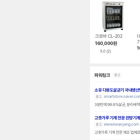
크로바 CL-202
7
160,000
원
1
5.0
(2)
파워링크
광고
소유 다용도살균기 국내생산
smartstore.naver.co
광고
3분만에 99.9%살균, 분리세
고춧가루 기계 전문 관양기계
www.kwanyang.com
광고
고춧가루 기계 전문 제조 업체로