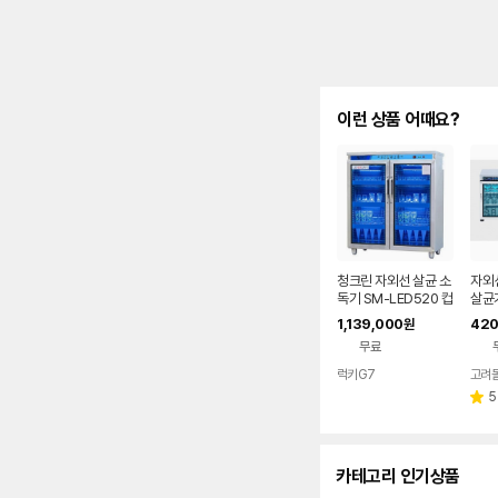
이런 상품 어때요?
청크린 자외선 살균 소
자외
독기 SM-LED520 컵
살균
소독기 살균
DHS
1,139,000
420
원
조)
무료
럭키G7
고려
5
별
점
카테고리 인기상품