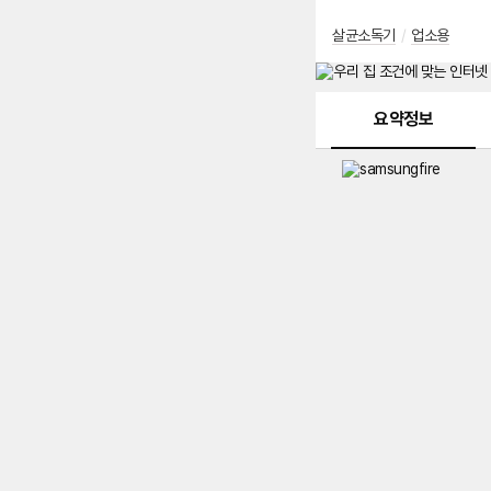
살균소독기
/
업소용
메뉴 네비게이션
요약정보