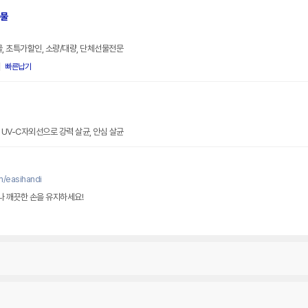
촉물
물, 초특가할인, 소량/대량, 단체선물전문
빠른납기
, UV-C자외선으로 강력 살균, 안심 살균
m/easihandi
 깨끗한 손을 유지하세요!