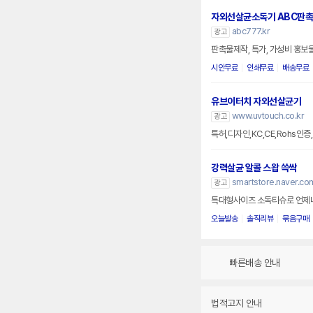
자외선살균소독기 ABC판
abc777.kr
광고
판촉물제작, 특가, 가성비 홍보
시안무료
인쇄무료
배송무료
유브이터치 자외선살균기
www.uvtouch.co.kr
광고
특허,디자인,KC,CE,Rohs인증
강력살균 알콜 스왑 쓱싹
smartstore.naver.co
광고
특대형사이즈 소독티슈로 언제나
오늘발송
솔직리뷰
묶음구매
빠른배송 안내
법적고지 안내