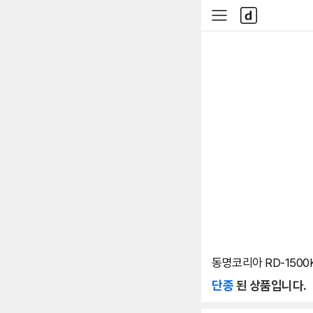
본문 바로가기
다
사
나
이
와
드
메
메
인
뉴
동명코리아 RD-1500
단종
된 상품입니다.