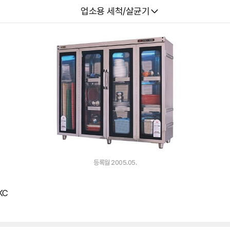
다나와
업소용 세척/살균기
등록월 2005.05.
KC