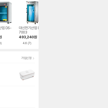
업 DS-
대신전기산업 DS-
대신전기산업 DS-
신원산업 SW-30
7003
701-1
H
원
493,240
원
98,210
원
215,220
원
8)
4.6
(7)
4.1
(170)
4.5
(20)
가입신청