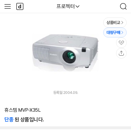
본문 바로가기
다
다나와
프로젝터
사
검
나
이
색
와
드
메
메
상품비교
인
뉴
대량구매
관
심
공
유
등록월 2004.09.
휴스템 MVP-X35L
단종
된 상품입니다.