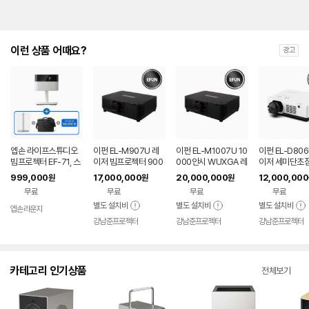
이런 상품 어때요?
광고
엡손 라이프스튜디오
이펀 EL-M907U 레
이펀 EL-M1007U 10
이펀 EL-D806
빔프로젝터 EF-71, 스
이저 빔프로젝터 900
000안시 WUXGA 레
이저 세미단초점
탠드, 가방, APP 10만
0안시 풀HD WUXG
이저 빔프로젝터
로젝터 8000
999,000
17,000,000
20,000,000
12,000,000
원
원
원
원 쿠폰 증정
A 강당용
HD WUXGA
무료
무료
무료
무료
별도 설치비
별도 설치비
별도 설치비
엡손라운지
강남준프로젝터
강남준프로젝터
강남준프로젝터
카테고리 인기상품
전체보기