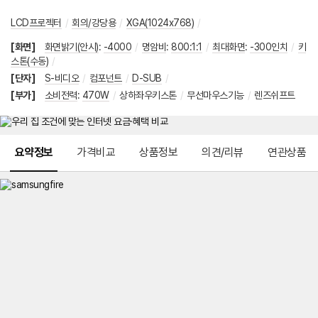
LCD프로젝터
/
회의/강당용
/
XGA(1024x768)
/
[화면]
화면밝기(안시)
:
-4000
/
명암비
:
800:1:1
/
최대화면
:
-300인치
/
키
스톤(수동)
/
[단자]
S-비디오
/
컴포넌트
/
D-SUB
/
[부가]
소비전력
:
470W
/
상하좌우키스톤
/
무선마우스기능
/
렌즈쉬프트
메뉴 네비게이션
요약정보
가격비교
상품정보
의견/리뷰
연관상품