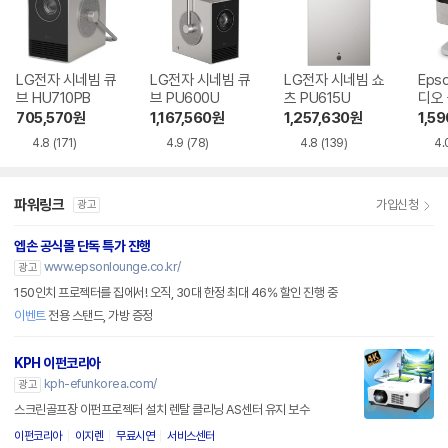
LG전자 시네빔 큐
LG전자 시네빔 큐
LG전자 시네빔 쇼
Eps
브 HU710PB
브 PU600U
츠 PU615U
디오
EF-7
705,570
원
1,167,560
원
1,257,630
원
1,5
4.8
(171)
4.9
(78)
4.8
(139)
4.
파워링크
가입신청
광고
엡손 공식몰 단독 특가 진행
www.epsonlounge.co.kr/
광고
150인치 프로젝터를 집에서! 오직, 30대 한정 최대 46% 할인 진행 중
이벤트
전용 스탠드, 가방 증정
KPH 이펀코리아
kph-efunkorea.com/
광고
스크린골프장 이펀프로젝터 설치 렌탈 클리닝 AS센터 유지 보수
이펀코리아
이지렌
무료시연
서비스센터