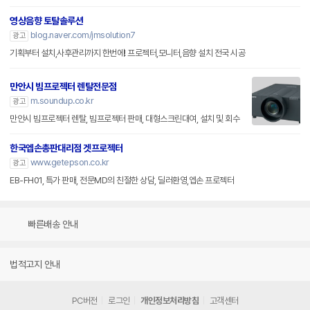
영상음향 토탈솔루션
blog.naver.com/jmsolution7
광고
기획부터 설치,사후관리까지 한번에! 프로젝터,모니터,음향 설치 전국 시공
만안시 빔프로젝터 렌탈전문점
m.soundup.co.kr
광고
만안시 빔프로젝터 렌탈, 빔프로젝터 판매, 대형스크린대여, 설치 및 회수
한국엡손총판대리점 겟프로젝터
www.getepson.co.kr
광고
EB-FH01, 특가 판매, 전문MD의 친절한 상담, 딜러환영,엡손 프로젝터
빠른배송 안내
법적고지 안내
PC버전
로그인
개인정보처리방침
고객센터