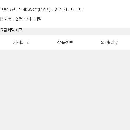
바람
:
3단
/
날개
:
35cm(14인치)
/
3엽날개
/
타이머
/
체분리형
/
2중안전바이메탈
가격비교
상품정보
의견/리뷰