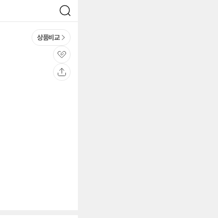
검
색
상품비교
관
심
공
유