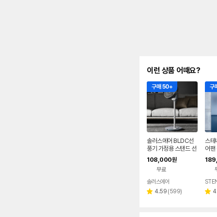
이런 상품 어때요?
구매 50+
구매
솔러스에어 BLDC선
스테
풍기 가정용 스탠드 선
어팬 
풍기 사무실 무소음
LDC
108,000
189
원
아
무료
솔러스에어
STE
네이버
페이
리
4.59
(
599
)
4
별
별
뷰
점
점
수