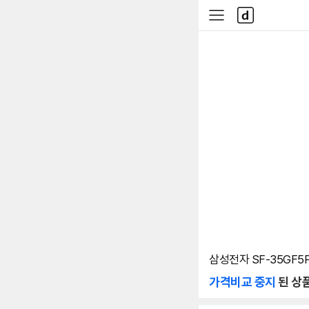
본문 바로가기
다
사
나
이
와
드
메
메
인
뉴
삼성전자 SF-35GF5
가격비교 중지
된 상