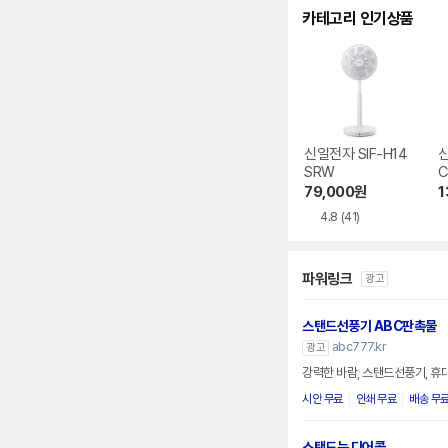
카테고리 인기상품
신일전자 SIF-H14
신
SRW
C
79,000
원
1
4.8
(41)
파워링크
광고
스탠드선풍기 ABC판촉물
abc777.kr
광고
강력한 바람, 스탠드선풍기, 휴
시안 무료
인쇄 무료
배송 무
스탠드는 디어콜