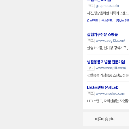
gauphoto.co.kr
광고
사진,영상을위한 최적의 스탠드
C스탠드
붐스탠드
콤보스탠
실험기구전문 쇼핑몰
www.daegil2.com/
광고
실험소모품, 현미경, 광학기구 
생활용품 기념품 전문기업
www.aveogift.com/
광고
생활용품 가정용품 스탠드 전문
LED스탠드 온세LED
www.onseled.com
광고
LED스탠드, 자외선없는 자연광
빠른배송 안내