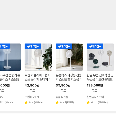
 1만+
구매 1만+
구매 1천+
구매 1천+
나 무선 선풍기 퓨
르젠 서큘레이터형 저
듀플렉스 가정용 선풍
한일 무선 접이식 캠핑
플러스 저소음 B
소음 풋터치 발터치 리
기 스탠드형 저소음 리
무소음 리모컨 폴딩팬
 가정용 아기 신생
모컨 스탠드형 선풍기
모컨 원룸 거실 아기방
BLDC 선풍기 신제품
,000
42,800
39,800
139,000
원
원
원
원
LZEF-R132C
무료
무료
무료
무료
NA
르젠 LEZEN
듀플렉스몰
한일공식스토어
리
리
리
리
.85
(
999+
)
4.7
(
999+
)
4.71
(
698
)
4.65
(
999+
)
별
별
별
뷰
뷰
뷰
뷰
점
점
점
수
수
수
수