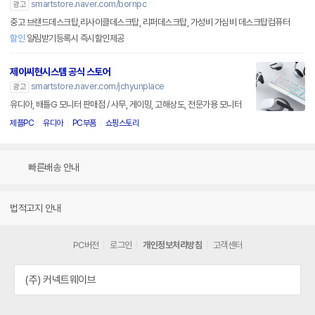
smartstore.naver.com/bornpc
광고
중고 브랜드데스크탑,리사이클데스크탑, 리퍼데스크탑, 가성비 가심비 데스크탑컴퓨터
할인
알림받기등록시 즉시할인제공
제이씨현시스템 공식 스토어
smartstore.naver.com/jchyunplace
광고
유디아, 배틀G 모니터 판매점 / 사무, 게이밍, 고해상도, 전문가용 모니터
제플PC
유디아
PC부품
쇼핑스토리
빠른배송 안내
법적고지 안내
PC버전
로그인
개인정보처리방침
고객센터
(주) 커넥트웨이브