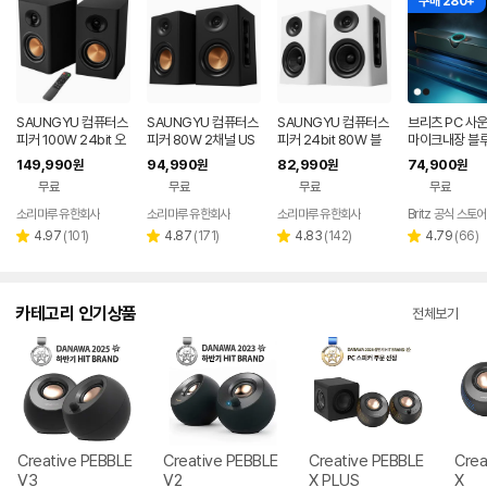
구매 280+
SAUNGYU 컴퓨터스
SAUNGYU 컴퓨터스
SAUNGYU 컴퓨터스
브리츠 PC 사
피커 100W 24bit 오
피커 80W 2채널 US
피커 24bit 80W 블
마이크내장 블
디오 2채널 PC 유선
B DAC 옵티컬 유선 연
루투스 USB DAC AU
5.4 5in1 TV
149,990
94,990
82,990
74,900
원
원
원
원
블루투스 연결
결 블루투스 스피커
X 옵티컬 연결
T900BT
무료
무료
무료
무료
소리마루 유한회사
소리마루 유한회사
소리마루 유한회사
Britz 공식 스토어
리
리
리
리
4.97
(
101
)
4.87
(
171
)
4.83
(
142
)
4.79
(
66
)
별
별
별
별
뷰
뷰
뷰
뷰
점
점
점
점
수
수
수
수
카테고리 인기상품
전체보기
Creative PEBBLE
Creative PEBBLE
Creative PEBBLE
Crea
V3
V2
X PLUS
X