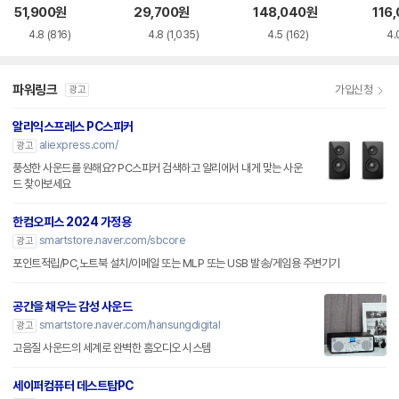
51,900
원
29,700
원
148,040
원
116
4.8
(816)
4.8
(1,035)
4.5
(162)
4.
파워링크
가입신청
광고
알리익스프레스 PC스피커
aliexpress.com/
광고
풍성한 사운드를 원해요? PC스피커 검색하고 알리에서 내게 맞는 사운
드 찾아보세요
한컴오피스 2024 가정용
smartstore.naver.com/sbcore
광고
포인트적립/PC,노트북 설치/이메일 또는 MLP 또는 USB 발송/게임용 주변기기
공간을 채우는 감성 사운드
smartstore.naver.com/hansungdigital
광고
고음질 사운드의 세계로 완벽한 홈오디오 시스템
세이퍼컴퓨터 데스트탑PC