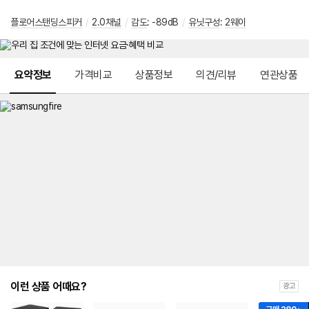
플로어스탠딩스피커
/
2.0채널
/
감도
: -89dB
/
유닛구성
:
2웨이
메뉴 네비게이션
요약정보
가격비교
상품정보
의견/리뷰
연관상품
이런 상품 어때요?
광고