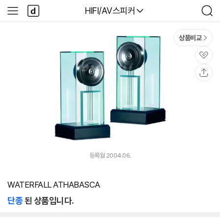
본문 바로가기
다
다나와
HIFI/AV스피커
사
검
나
이
색
와
드
메
메
상품비교
인
뉴
관
심
공
유
등록월 2004.06.
WATERFALL ATHABASCA
단종
된 상품입니다.