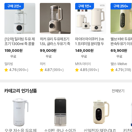
구매 2천+
구매 1천+
구매 250+
[12차] 밀리빙 두유 제
히커 유리 두유제조기
마이아 마이쿠커 3 in
웰브 비바 두유
조기 1300ml 죽 콩물
1.5L 글라스 두유기 죽
1 프리미엄 분리형 두
완숙두유기 이유
두유기 이유식 메이커
제조기 메이커
유 제조기 죽 티 빨간우
메이커 서리태 
159,000
99,000
149,000
69,900
원
원
원
원
산 이유식 메이커 ND-
들기
무료
무료
무료
무료
MYA003
밀리빙
히커
MYA 마이아
웰브-Wellve
네이버
네이버
네이버
페이
페이
페이
리
리
리
리
4.76
(
999+
)
4.87
(
999+
)
4.85
(
999+
)
4.79
(
318
)
별
별
별
별
뷰
뷰
뷰
뷰
점
점
점
점
수
수
수
수
카테고리 인기상품
전체보기
오쿠 저소음 두유제
소야트 쿠나 소이가
신일전자 SEP-DU1
키친