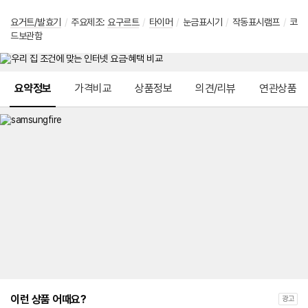
요거트/발효기
/
주요제조:
요구르트
/
타이머
/
눈금표시기
/
작동표시램프
/
코
드보관함
메뉴 네비게이션
요약정보
가격비교
상품정보
의견/리뷰
연관상품
이런 상품 어때요?
광고