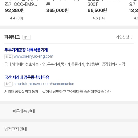
조기 OCC-BM900
든
300IF
요거 
SV
9SC
92,380
원
365,000
원
66,500
원
13,
4.4
(30)
4.6
(14)
4.
파워링크
가입신청
광고
두부기계공장 대륙식품기계
www.daeryuk-eng.com
광고
국내,해외에서 선호하는 기업. 두부기계,묵기계,콩물기계,식당용부터 공장형까지 제작
국산 서리태 검은콩 한남두유
smartstore.naver.com/hannamunion
광고
서리태 콩껍질까지 통째로 갈아서 담백하고 고소하다 해죽순 해조칼슘 마카
빠른배송 안내
법적고지 안내