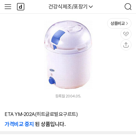
본문 바로가기
다
다나와
건강식제조/포장기
사
검
나
이
색
와
드
메
메
상품비교
인
뉴
관
심
공
유
등록월 2004.05.
ETA YM-202A(히트글로벌요구르트)
가격비교 중지
된 상품입니다.