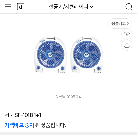
본문 바로가기
다
다나와
선풍기/서큘레이터
사
검
나
이
색
와
드
메
메
상품비교
인
뉴
관
심
공
유
등록월 2005.04.
서웅 SF-101B 1+1
가격비교 중지
된 상품입니다.