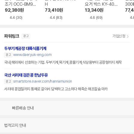
조기 OCC-BM900
H
요거 박스 KY-400
300I
SV
9SC
92,380
원
73,410
원
13,340
원
77,
4.4
(30)
4.4
(83)
4.6
(69)
4.
파워링크
가입신청
광고
두부기계공장 대륙식품기계
www.daeryuk-eng.com
광고
국내,해외에서 선호하는 기업. 두부기계,묵기계,콩물기계,식당용부터 공장형까지 제작
국산 서리태 검은콩 한남두유
smartstore.naver.com/hannamunion
광고
서리태 콩껍질까지 통째로 갈아서 담백하고 고소하다 해죽순 해조칼슘 마카
빠른배송 안내
법적고지 안내