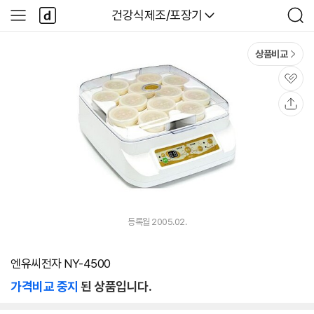
본문 바로가기
다
다나와
건강식제조/포장기
사
검
나
이
색
와
드
메
메
상품비교
인
뉴
관
심
공
유
등록월 2005.02.
엔유씨전자 NY-4500
가격비교 중지
된 상품입니다.