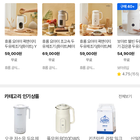
구매 40+
휴롬 요아이 퀵앤이지
휴롬 요아이 초고속 두
휴롬 요아이 퀵앤이지
보아르 웰빈 두
두유제조기(화이트) Y
유제조기 (화이트/베이
두유제조기(화이트/베
기 검은콩 두유
SM-241FWH 600
지) YSM-242 800
이지) YSM-241 600
식 만드는 기계
59,000
69,000
59,000
54,900
원
원
원
원
ml
ml
ml
죽 두부 콩물 
무료
무료
무료
무료
휴롬 공식직영몰
휴롬 공식직영몰
휴롬 공식직영몰
보아르샵
네이버
네이버
네이버
네이
페이
페이
페이
페이
리
4.75
(
155
)
별
뷰
점
수
카테고리 인기상품
전체보기
오쿠 저소음 두유제
풀무원 BD10DWS
키친아트 라팔 밀크
신일전