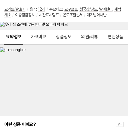
요거트/발효기
/
용기
:
12개
/
주요제조
:
요구르트
,
청국장/낫또
,
발아현미
,
새싹
채소
/
이중잠금장치
/
시간표시램프
/
온도조절센서
/
대기발아채반
메뉴 네비게이션
요약정보
가격비교
상품정보
의견/리뷰
연관상품
이런 상품 어때요?
광고