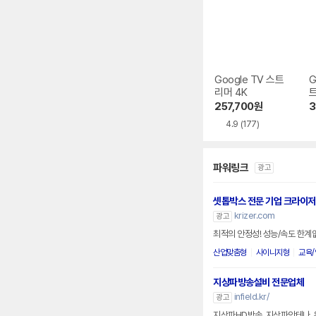
Google TV 스트
G
리머 4K
트
4
257,700
원
3
4.9
(177)
파워링크
광고
셋톱박스 전문 기업 크라이저
krizer.com
광고
최적의 안정성! 성능/속도 한계없
산업맞춤형
사이니지형
교육
지상파방송설비 전문업체
infield.kr/
광고
지상파HD방송, 지상파안테나, 