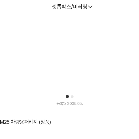
다나와
셋톱박스/미러링
1
2
등록월 2005.05.
GM25 차량용패키지 (정품)