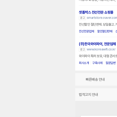
셋톱박스 전선전문 쇼핑몰
smartstore.naver.co
광고
전선할인 절단판매. 당일출고. 
전선전문업체
할인절단판매
(주)한국와이파이, 전문업체
www.koreawifi.co.kr
광고
와이파이 특허 보유, 대형 콘서트
회사소개
구축사례
질문답변
빠른배송 안내
법적고지 안내