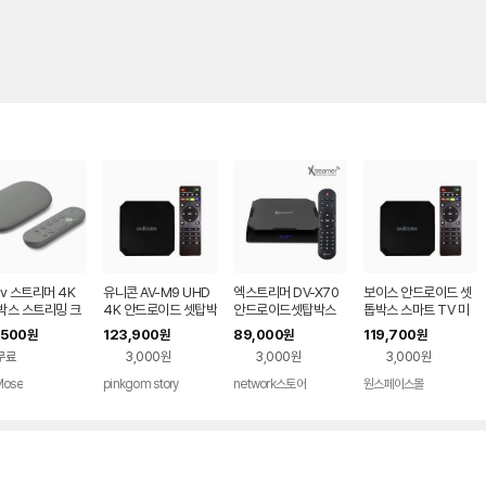
v 스트리머 4K
유니콘 AV-M9 UHD
엑스트리머 DV-X70
보이스 안드로이드 셋
박스 스트리밍 크
4K 안드로이드 셋탑박
안드로이드셋탑박스
톱박스 스마트 TV 미
캐스트 미국직구 회
스
UHD 4K 60Hz 디빅
디어 스트리밍 기기
,500
123,900
89,000
119,700
원
원
원
원
2 GB 5세대
스플레이어
무료
3,000원
3,000원
3,000원
Mose
pinkgom story
network스토어
원스페이스몰