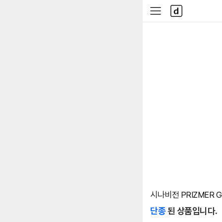
본문 바로가기
다
사
나
이
와
드
메
메
인
뉴
시나비전 PRIZMER 
단종
된 상품입니다.