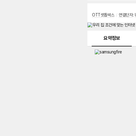
OTT셋톱박스
/
연결단자
:
메뉴 네비게이션
요약정보