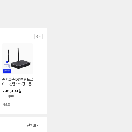
광고
순번호출 DS콜 안드로
이드 셋탑박스 광고용
플레이어 카멜 AP201
239,000
원
0+DSCall
무료
카멜몰
전체보기