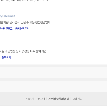
m/cablemart
기술지원! 공사견적. 믿을 수 있는 전선전문업체
신속당일출고
공사견적문의
, 실내 공연장 등 시공 경험 다수 벤처 기업
견적의뢰
PC버전
로그인
개인정보처리방침
고객센터