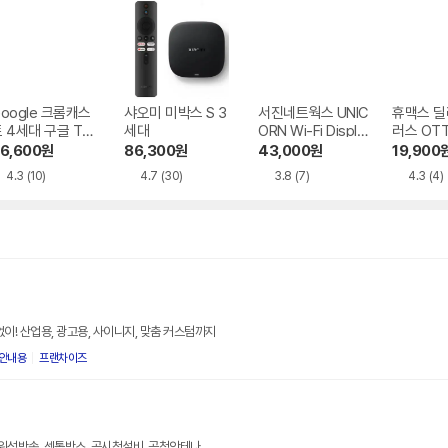
oogle 크롬캐스
샤오미 미박스 S 3
서진네트웍스 UNIC
휴맥스 딜
 4세대 구글 TV
세대
ORN Wi-Fi Displa
러스 OT
K
y K9
스 H3
6,600
원
86,300
원
43,000
원
19,900
4.3
(10)
4.7
(30)
3.8
(7)
4.3
(4)
이! 산업용, 광고용, 사이니지, 맞춤 커스텀까지
/안내용
프랜차이즈
위성방송, 셋톱박스, 공시청설비, 공청안테나