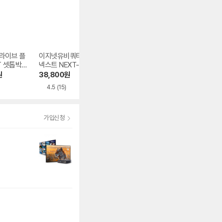
라이브 플
이지넷유비쿼터스
알라딘그룹 호매틱
H96MAX 안드로
T 셋톱박
넥스트 NEXT-MT
스 박스 R 4K PLU
드 14 TV 박스
V330-4K
S
원
38,800
원
207,630
원
32,170
원
4.5
(15)
1.0
(2)
가입신청