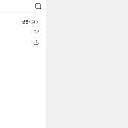
검
색
상품비교
관
심
공
유