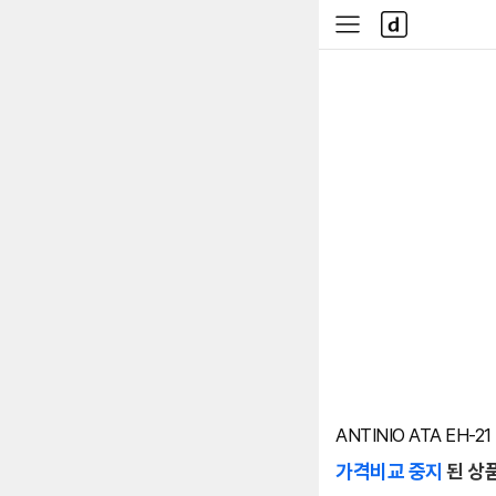
본문 바로가기
다
사
나
이
와
드
메
메
인
뉴
ANTINIO ATA EH-21
가격비교 중지
된 상