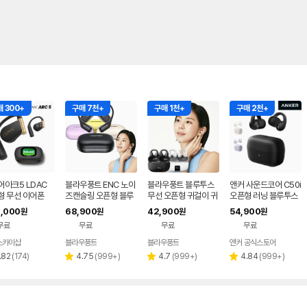
 300+
구매 7천+
구매 1천+
구매 2천+
어아크5 LDAC
블라우풍트 ENC 노이
블라우풍트 블루투스
앤커 사운드코어 C50i
형 무선 이어폰
즈캔슬링 오픈형 블루
무선 오픈형 귀걸이 귀
오픈형 러닝 블루투스
투스 이어폰 오픈픽 B
찌형 이어폰 귀걸이형
이어폰 D1101
,000
68,900
42,900
54,900
원
원
원
원
LP-OE383
이어클립 러닝 귀찌이
무료
무료
무료
무료
어폰
스카이샵
블라우풍트
블라우풍트
앤커 공식스토어
네이버
페이
리
리
리
리
.82
(
174
)
4.75
(
999+
)
4.7
(
999+
)
4.84
(
999+
)
별
별
별
뷰
뷰
뷰
뷰
점
점
점
수
수
수
수