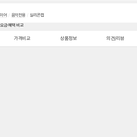
이어
/
음악전용
/
실리콘캡
가격비교
상품정보
의견/리뷰