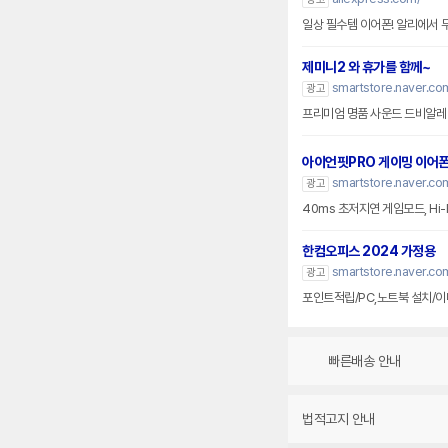
일상 필수템 이어폰! 알리에서
제미니2 와 휴가를 함께~
smartstore.naver.c
광고
프리미엄 명품 사운드 드비알레
아이언핏PRO 게이밍 이어
smartstore.naver.c
광고
40ms 초저지연 게임모드, Hi-
한컴오피스 2024 가정용
smartstore.naver.co
광고
포인트적립/PC,노트북 설치/이
빠른배송 안내
법적고지 안내