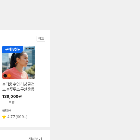
광고
구매 8천+
볼티움 수영 러닝 골전
도 블루투스 무선 운동
용 이어폰 아쿠아본x
139,000
원
무료
볼티움
리
4.77
(
999+
)
별
뷰
점
수
전체보기