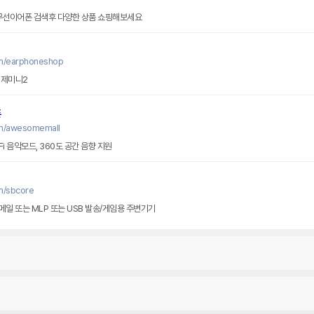
 무선이어폰 검색후 다양한 상품 쇼핑해보세요
om/earphoneshop
 제미니2
폰
om/awesomemall
Fi 음악모드, 360도 공간 음향 지원
m/sbcore
메일 또는 MLP 또는 USB 발송/게임용 주변기기