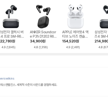
삼성전자 갤럭시 버
ANKER Soundcor
APPLE 에어팟4 액
삼성전자 
4 프로 SM-R64
e P31i D1202 R60
티브 노이즈 캔슬링
즈4 SM-
i NC
MXP93KH/A
22,780
원
34,900
원
154,520
원
214,98
4.9
(1,845)
4.8
(1,356)
4.9
(2,481)
4.8
(67
erswilkins
바워스앤윌킨스. 세계적 수준의 사운드를 경험하세요.