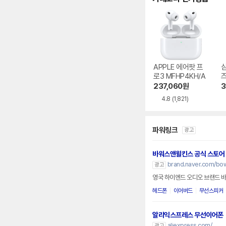
APPLE 에어팟 프
로3 MFHP4KH/A
즈
0
237,060
원
3
4.8
(1,821)
파워링크
광고
바워스앤윌킨스 공식 스토어
brand.naver.com/bow
광고
영국 하이엔드 오디오 브랜드 
헤드폰
이어버드
무선스피커
알리익스프레스 무선이어폰
aliexpress.com/
광고