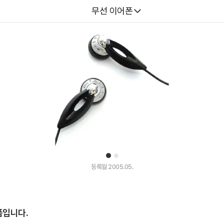
다나와
무선 이어폰
1
2
등록월 2005.05.
품입니다.