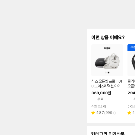
이런 상품 어때요?
구매
샥즈 오픈핏 프로 T01
클리
0 노이즈리덕션 이어
오픈
폰
369,000
294
원
무료
샥즈 코리아
아이
네이버
페이
리
4.87
(
999+
)
4
별
별
뷰
점
점
수
카테고리 인기상품