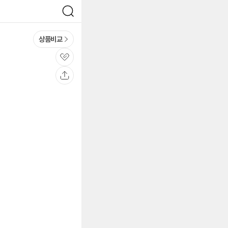
검
색
상품비교
관
심
공
유