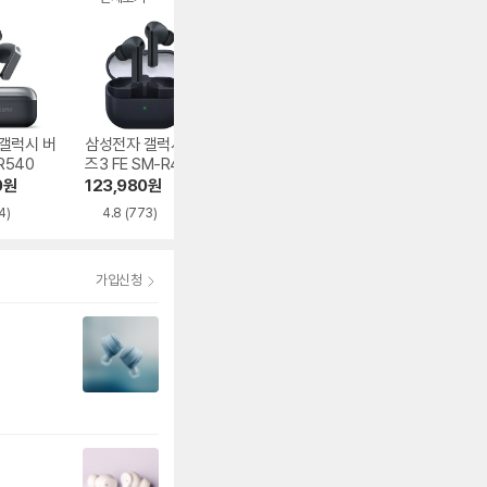
갤럭시 버
삼성전자 갤럭시 버
QCY MeloBuds P
삼성전자 갤럭시 
R540
즈3 FE SM-R420
ro HT08
즈3 프로 SM-R6
0N
0
원
123,980
원
44,500
원
236,760
원
4)
4.8
(773)
4.7
(527)
4.9
(2,884)
가입신청