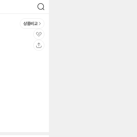
검
색
상품비교
관
심
공
유