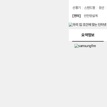
선풍기
/
스탠드형
/
유선
/
[편의]
안전망설계
메뉴 네비게이션
요약정보