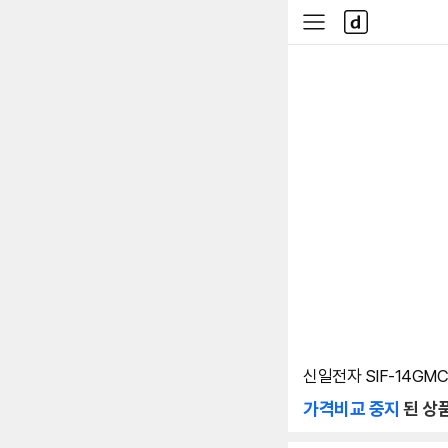
본문 바로가기
다
사
나
이
와
드
메
메
인
뉴
신일전자 SIF-14GMC
가격비교 중지
된 상