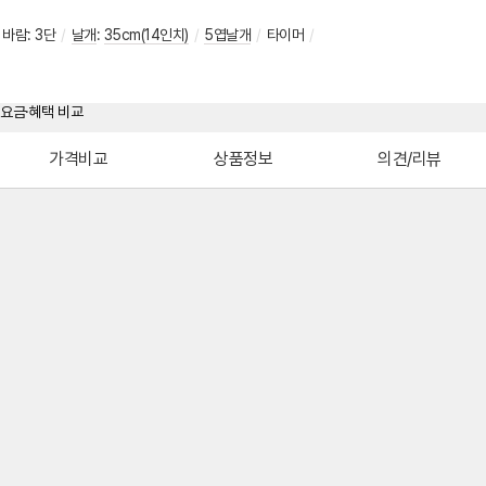
바람
:
3단
/
날개
:
35cm(14인치)
/
5엽날개
/
타이머
/
가격비교
상품정보
의견/리뷰