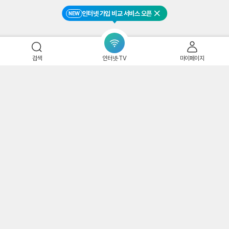
인터넷 가입 비교 서비스 오픈
NEW
닫기
검색
인터넷·TV
마이페이지
매 2천+
구매 50+
구매 1천+
구매 3천+
년형] 신일 선풍기
솔러스에어 BLDC선
보아르 엘레어 무풍 날
아이닉 BLDC 저소음
레이터 무소음 스
풍기 가정용 스탠드 선
개없는 선풍기 BLDC
에어 무선 써큘레이터 i
BLDC 서큘레이
풍기 사무실 무소음
가정용 저소음 아기방
SC02 가정용 거실용
,000
108,000
118,150
169,000
원
원
원
원
저소음
접이식
리모컨 스탠드 선풍기
무료
무료
무료
무료
신일 공식인증 비즈포비즈
솔러스에어
보아르샵
아이닉샵
네이버
네이버
페이
페이
리
리
리
리
.83
(
999+
)
4.59
(
599
)
4.63
(
714
)
4.85
(
999+
)
별
별
별
뷰
뷰
뷰
뷰
점
점
점
수
수
수
수