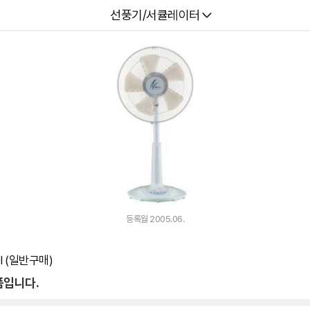
다나와
선풍기/서큘레이터
등록월 2005.06.
I (일반구매)
품입니다.