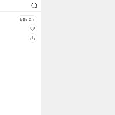
검
색
상품비교
관
심
공
유