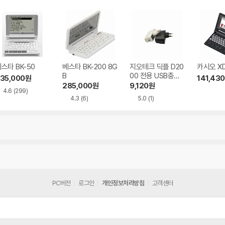
스타 BK-50
베스타 BK-200 8G
지오테크 딕플 D20
카시오 XD
B
00 전용 USB충전
35,000
원
141,430
기
285,000
원
9,120
원
4.6
(299)
4.3
(6)
5.0
(1)
PC버전
로그인
개인정보처리방침
고객센터