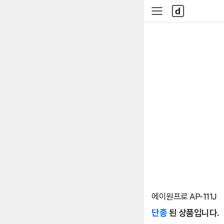
본문 바로가기
다
사
나
이
와
드
메
메
인
뉴
에이원프로 AP-111J
단종
된 상품입니다.