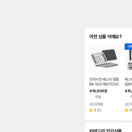
이런 상품 어때요?
구매
전자사전 베스타 정품
베스타
BK-500 메모리32G
일본
B 영영 영어특화 옥스
역 어
415,000
415
원
포드 북웜 콜린스코빌
영어
무료
드
성진유통몰
삼신
네이버
페이
리
5
(
9
)
4
별
별
뷰
점
점
수
카테고리 인기상품