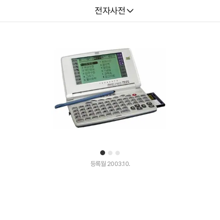
다나와
전자사전
1
2
3
등록월 2003.10.