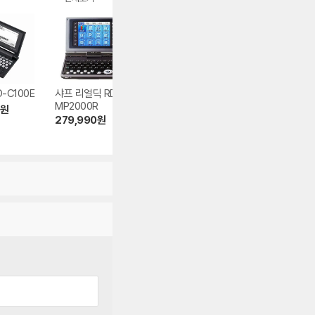
-C100E
샤프 리얼딕 RD-C
베스타 BK-100 8G
카시오 EX-WOR
MP2000R
B
EW-SF3300
원
279,990
원
255,000
원
274,990
원
5.0
(4)
5.0
(1)