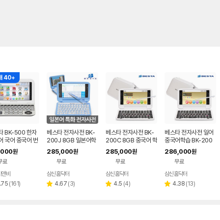
 40+
 BK-500 한자
베스타 전자사전 BK-
베스타 전자사전 BK-
베스타 전자사전 일어
어 국어 중국어 번
200J 8GB 일본어학
200C 8GB 중국어 학
중국어학습 BK-200
학 영영 한영 영한
습기기
습기기
C
,000
285,000
285,000
286,000
원
원
원
원
 전자사전
무료
무료
무료
무료
이앤비
삼신홈닥터
삼신홈닥터
삼신홈닥터
리
리
리
리
.75
(
161
)
4.67
(
3
)
4.5
(
4
)
4.38
(
13
)
별
별
별
뷰
뷰
뷰
뷰
점
점
점
수
수
수
수