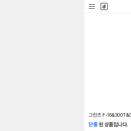
본문 바로가기
다
사
나
이
와
드
메
메
인
뉴
그란츠 F-16&300T&
단종
된 상품입니다.