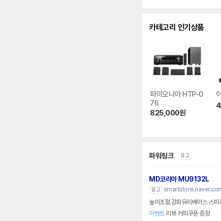
카테고리 인기상품
파이오니아 HTP-0
야
76
4
825,000
원
파워링크
광고
MD코리아 MU9132L
smartstore.naver.c
광고
높이조절 강화유리베이스 스피
이벤트
리뷰 커피쿠폰 증정