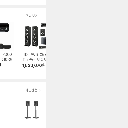
전체보기
-7000
데논 AVR-X580B
마란츠 Cinema 50
인켈 VR652
+ 야마하
T + 폴크오디오 XT
+ 폴크오디오 XT6
280,000
원
70 5.1채널
0 + XT20 5채널
원
1,836,670
원
2,915,450
원
가입신청