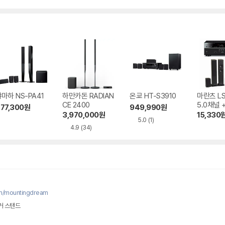
마하 NS-PA41
하만카돈 RADIAN
온쿄 HT-S3910
마란츠 LS
CE 2400
5.0채널 
77,300
원
949,990
원
AV리시버
3,970,000
원
15,330
5.0
(1)
4.9
(34)
om/mountingdream
커 스탠드