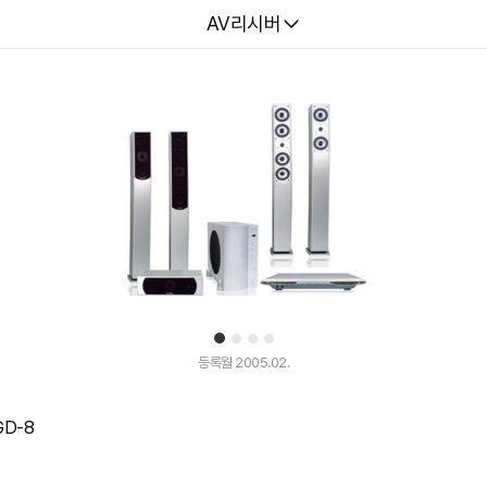
다나와
AV리시버
1
2
3
4
등록월 2005.02.
GD-8