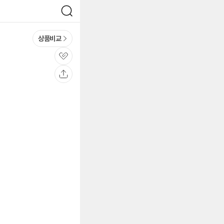
검
색
상품비교
관
심
공
유