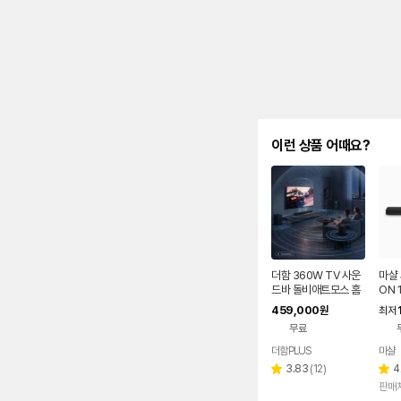
이런 상품 어때요?
더함 360W TV 사운
마샬 
드바 돌비애트모스 홈
ON 
시어터 블루투스 스피
459,000
원
최저
커 5.1.2채널
무료
더함PLUS
마샬
네이버
페이
리
3.83
(
12
)
4
별
별
뷰
판매처
점
점
수