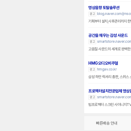
영상음향 토탈솔루션
blog.naver.com/jmsol
광고
기획부터 설치,사후관리까지 한번
공간을 채우는 감성 사운드
smartstore.naver.com
광고
고음질 사운드의 세계로 완벽한
HMG오디오비주얼
hmgav.co.kr
광고
삼성 하만 럭셔리 총판, 스위스 스
프로젝터설치전문업체 영상
smartstore.naver.c
광고
빔프로젝터 스크린 사이니지T
빠른배송 안내