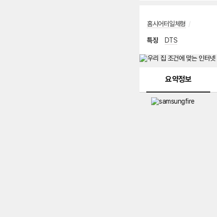
홈시어터일체형
/
특징
DTS
메뉴 네비게이션
요약정보