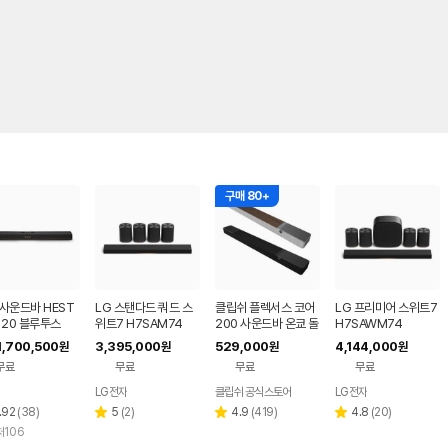
구매 80+
사운드바 HEST
LG 스탠다드 쿼드 스
클립쉬 플렉서스 코어
LG 프리미어 스위트7
120 블루투스
위트7 H7SAM74
200 사운드바 온쿄 돌
H7SAWM74
비애트모스 업파이어
1,700,500
3,395,000
529,000
4,144,000
원
원
원
원
링 홈시어터 TV 티비
무료
무료
무료
무료
블루투스 스피커
LG전자
클립쉬 공식스토어
LG전자
리
리
리
리
.92
(
38
)
5
(
2
)
4.9
(
419
)
4.8
(
20
)
별
별
별
뷰
뷰
뷰
뷰
106
점
점
점
수
수
수
수