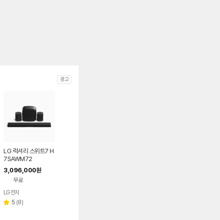
광고
LG 럭셔리 스위트7 H
7SAWM72
3,096,000
원
무료
LG전자
리
5
(
8
)
별
뷰
점
수