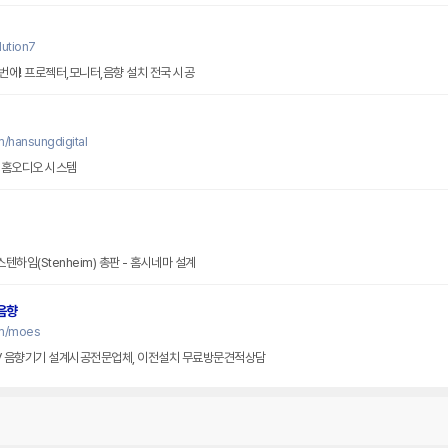
ution7
에! 프로젝터,모니터,음향 설치 전국 시공
/hansungdigital
 홈오디오 시스템
텐하임(Stenheim) 총판 - 홈시네마 설계
음향
om/moes
V 음향기기 설계시공전문업체, 이전설치 무료방문견적상담