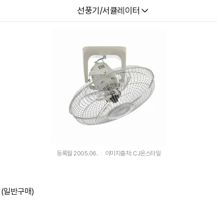
다나와
선풍기/서큘레이터
등록월 2005.06.
이미지출처: CJ온스타일
 (일반구매)