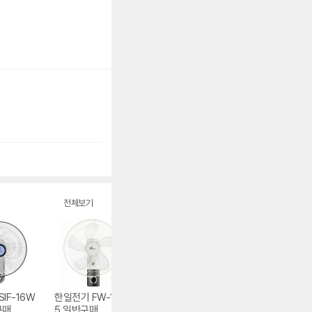
전체보기
IF-16W
한일전기 FW-160
팜파스 미쁘 핸드타
한일전기 FW-G6
구매
5 일반구매
월 5,000매
R