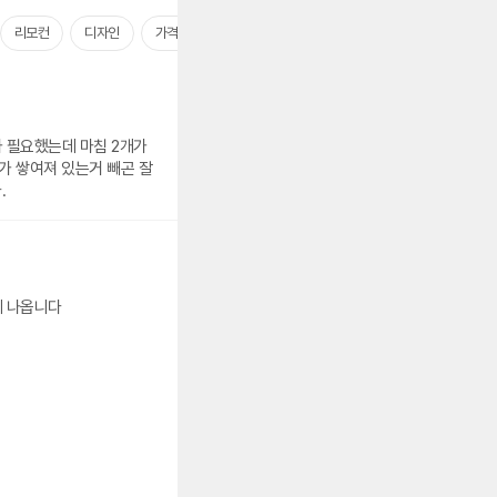
리모컨
디자인
가격대비
성능
여름
 필요했는데 마침 2개가
가 쌓여져 있는거 빼곤 잘
.
람은 잘알 세게 나옵니다