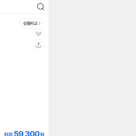
검
색
상품비교
관
심
공
유
59,300
최저
원