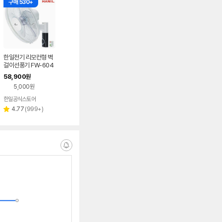
구매 530+
한일전기 리모컨형 벽
걸이선풍기 FW-604
R
58,900
원
5,000원
한일공식스토어
리
4.77
(
999+
)
별
뷰
점
수
알
림
받
는
중