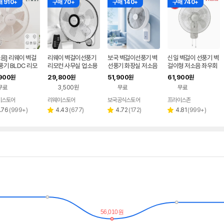
 910+
구매 70+
구매 140+
구매 740+
음] 리웨이 벽걸
리웨이 벽걸이선풍기
보국 벽걸이선풍기 벽
신일 벽걸이 선풍기 벽
기 BLDC 리모
리모컨 사무실 업소용
선풍기 화장실 저소음
걸이형 저소음 좌우회
저소음 벽선풍기
식당 벽선풍기 655
가정용 거실
전 벽선풍기
900
29,800
51,900
61,900
원
원
원
원
무료
3,500원
무료
무료
이스토어
리웨이스토어
보국공식스토어
프라이스존
리
리
리
리
.76
(
999+
)
4.43
(
677
)
4.72
(
172
)
4.81
(
999+
)
별
별
별
뷰
뷰
뷰
뷰
점
점
점
수
수
수
수