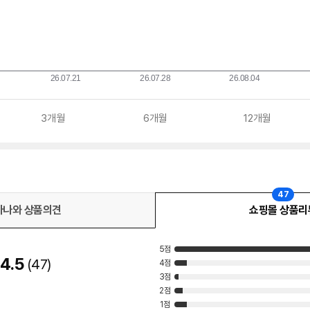
3개월
6개월
12개월
47
다나와 상품의견
쇼핑몰 상품리
5점
4.5
47
4점
3점
2점
1점