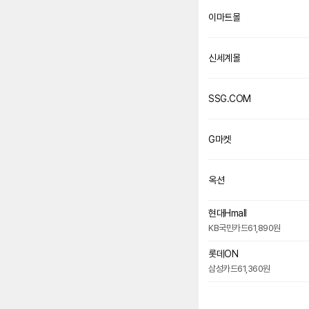
이마트몰
신세계몰
SSG.COM
G마켓
옥션
현대Hmall
KB국민카드
61,890원
롯데ON
삼성카드
61,360원