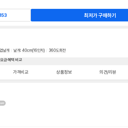
최저가 구매하기
153
3엽날개
/
날개
:
40cm(16인치)
/
360도회전
가격비교
상품정보
의견/리뷰