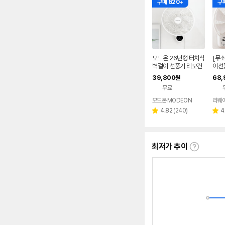
구매 620+
구매
모드온 26년형 터치식
[무소
벽걸이 선풍기 리모컨
이선풍
가정용 업소용 사무실
컨 
39,800
68,
원
무료
모드온 MODEON
리웨
리
4.82
(
240
)
4
별
별
뷰
점
점
수
최저가 추이
최
저
가
추
이
란?