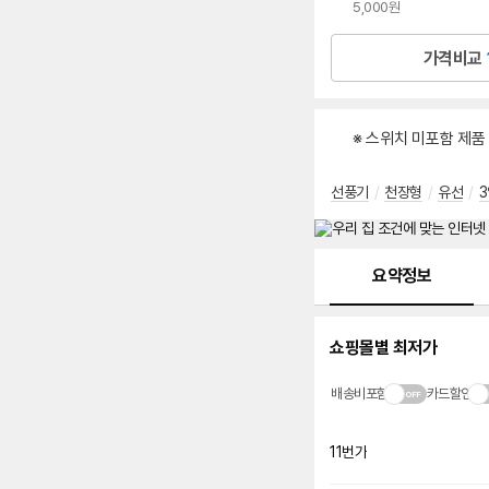
5,000원
가격비교
※ 스위치 미포함 제품
선풍기
/
천장형
/
유선
/
메뉴 네비게이션
요약정보
쇼핑몰별 최저가
배송비포함
카드할인
11번가