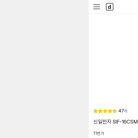
본문 바로가기
다
사
나
이
와
드
메
메
인
뉴
리
47
개
별
4.
뷰
점
5
신일전자 SIF-16CSM
11번가