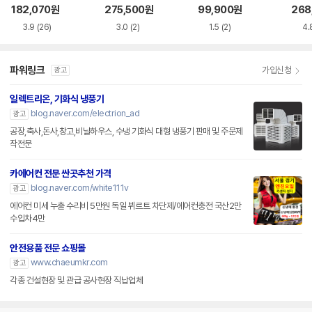
182,070
원
275,500
원
99,900
원
268
3.9
(26)
3.0
(2)
1.5
(2)
4.
파워링크
가입신청
광고
일렉트리온, 기화식 냉풍기
blog.naver.com/electrion_ad
광고
공장,축사,돈사,창고,비닐하우스, 수냉 기화식 대형 냉풍기 판매 및 주문제
작전문
카에어컨 전문 싼곳추천 가격
blog.naver.com/white111v
광고
에어컨 미세 누출 수리비 5만원 독일 뷔르트 차단제/에어컨충전 국산2만
수입차4만
안전용품 전문 쇼핑몰
www.chaeumkr.com
광고
각종 건설현장 및 관급 공사현장 직납업체