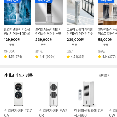
구매 1천+
구매 7천+
구매 30+
한경희 냉풍기 가정용
끌리젠 냉풍기 냉방기
고요아 냉풍기 에어쿨
일우 이동식 듀
냉방기 이동식 에어쿨
에어쿨러 에어컨 선풍
러 이동식 에어컨 가정
미스트 얼음선풍
러 26년형 초절전 AI
기 가정용 업소용 산업
용 업소용 습기방지 냉
어쿨러 미니냉풍
129,900
239,000
239,000
58,000
원
원
원
원
음성인식 에어컨 선풍
용 이동식 냉각 얼음
방기
동회전 IW-F80
무료
무료
무료
무료
기
OH JOA
끌리젠
고요아
일우샵
네이버
페이
리
리
리
리
4.51
(
574
)
4.41
(
999+
)
4.51
(
235
)
4.14
(
277
)
별
별
별
별
뷰
뷰
뷰
뷰
점
점
점
점
수
수
수
수
카테고리 인기상품
전체보기
신일전자 SIF-TC7
신일전자 SIF-FW2
한경희생활과학 GF
신일전
0A
0R
-LF960
0W