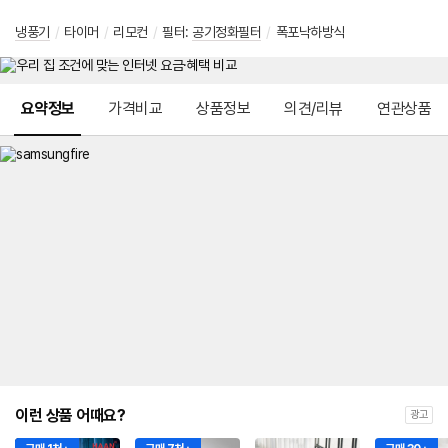
냉풍기
/
타이머
/
리모컨
/
필터:
공기정화필터
/
폭포낙하방식
메뉴 네비게이션
요약정보
가격비교
상품정보
의견/리뷰
연관상품
이런 상품 어때요?
광고