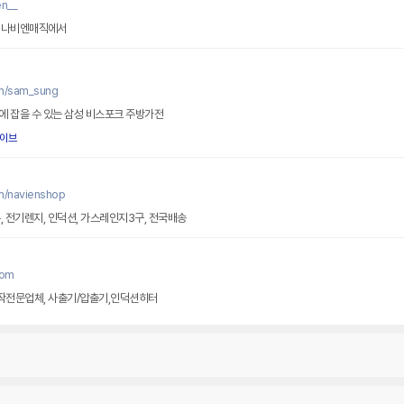
en__
게 나비엔매직에서
om/sam_sung
에 잡을 수 있는 삼성 비스포크 주방가전
이브
m/navienshop
, 전기렌지, 인덕션, 가스레인지3구, 전국배송
com
작전문업체, 사출기/압출기,인덕션히터