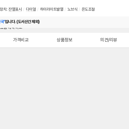
장치
:
잔열표시
/
다이얼
/
하이라이트발열
/
노브식
/
온도조절
전국'
입니다. (도서산간 제외)
가격비교
상품정보
의견/리뷰