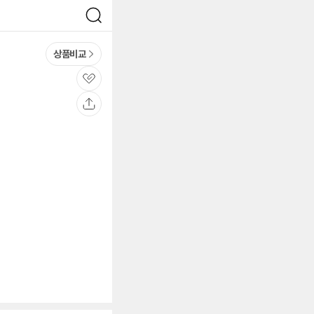
검
색
상품비교
관
심
공
유