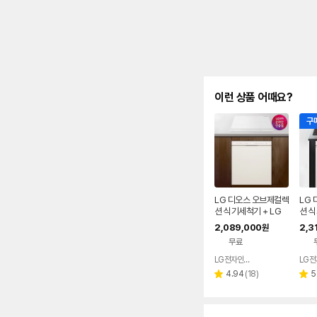
이런 상품 어때요?
구매
LG 디오스 오브제컬렉
LG
션 식기세척기 + LG
션 식
디오스 인덕션 빌트인
디오스
2,089,000
2,3
원
(DUE5BGL1E + BEI
BGL
무료
3QKHLOE / 5BG1E
OE 
-QKHE)
E)
LG전자인증점 신영플러스
네이버
페이
리
4.94
(
18
)
5
별
별
뷰
점
점
수