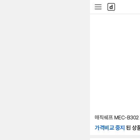
본문 바로가기
다
사
나
이
와
드
메
메
인
뉴
매직쉐프 MEC-B302
가격비교 중지
된 상