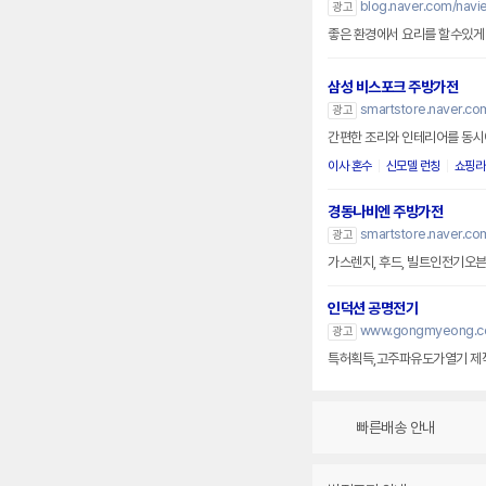
blog.naver.com/navi
광고
좋은 환경에서 요리를 할수있
삼성 비스포크 주방가전
smartstore.naver.c
광고
간편한 조리와 인테리어를 동시
이사 혼수
신모델 런칭
쇼핑라
경동나비엔 주방가전
smartstore.naver.co
광고
가스렌지, 후드, 빌트인전기오븐
인덕션 공명전기
www.gongmyeong.
광고
특허획득,고주파유도가열기 제
빠른배송 안내