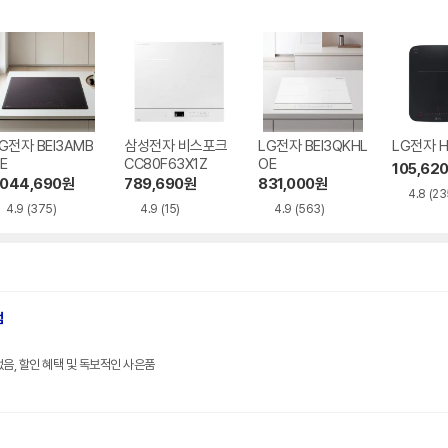
G전자 BEI3AMB
삼성전자 비스포크
LG전자 BEI3QKHL
LG전자 H
E
CC80F63X1Z
OE
105,62
,044,690
원
789,690
원
831,000
원
4.8
(23
4.9
(375)
4.9
(15)
4.9
(563)
점
전국렌탈, 빠른설치, 초기비용 없음, 할인 혜택 및 독보적인 사은품