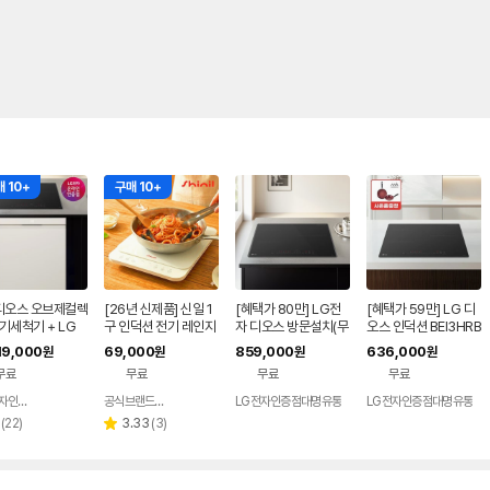
 10+
구매 10+
 디오스 오브제컬렉
[26년 신제품] 신일 1
[혜택가 80만] LG전
[혜택가 59만] LG 디
기세척기 + LG
구 인덕션 전기 레인지
자 디오스 방문설치(무
오스 인덕션 BEI3HRB
 인덕션 (DUE6
휴대용 미니 슬림 소형
료) 빌트인, 블랙 BEI3
LE
19,000
69,000
859,000
636,000
원
원
원
원
1E + BEI3ASB2
캠핑 1인용 가정용
ASB2OE
무료
무료
무료
무료
/ 6BG1E-ASB2
LG전자인증점 신영플러스
공식브랜드스토어
LG전자인증점대명유통
LG전자인증점대명유통
네이버
네이버
페이
페이
리
리
(
22
)
3.33
(
3
)
별
뷰
뷰
점
수
수