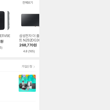
전체보기
EI1V9E
삼성전자 더 플레이
LG전자 BEF3AMB
린나이 IHST332
트 NZ62DG300C
4E
M
0
원
FK
268,770
원
1,385,560
원
395,250
원
5)
4.8
(165)
4.9
(612)
4.9
(1,551)
가입신청