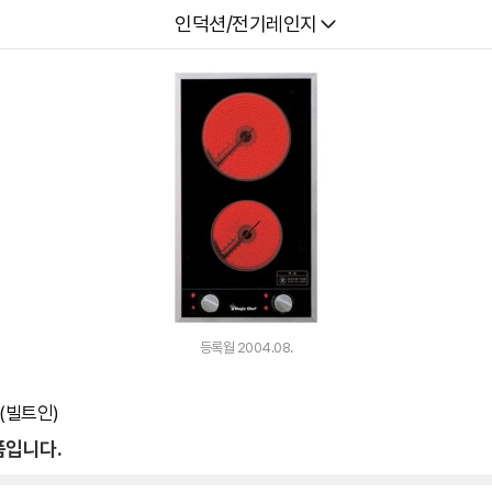
다나와
인덕션/전기레인지
등록월 2004.08.
 (빌트인)
품입니다.