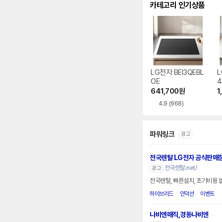
카테고리 인기상품
LG전자 BEI3QEBL
L
OE
4
641,700
원
1
4.9
(968)
파워링크
광고
전국렌탈 LG전자 공식판매
전국렌탈.net/
광고
하이브리드
인덕션
이벤트
나비엔매직,경동나비엔