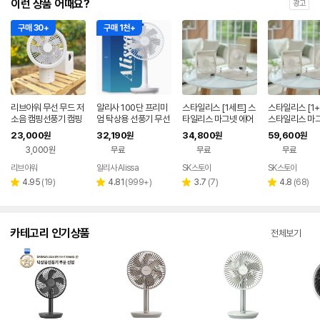
이런 상품 어때요?
광고
구매 30+
구매 1천+
리브아워 무선 무드 저
알리사 100단 프리미
스타일리스 [1세트] 스
스타일리스 [1+
소음 캠핑선풍기 캠핑
엄 탁상용 선풍기 무선
타일리스 마그넷 에어
스타일리스 마그
써큘레이터
무소음 책상 사무실 데
젯 무선 선풍기 SMF-
어젯 무선 선풍
23,000
32,190
34,800
59,600
원
원
원
원
스크 캠핑 소형 USB
E5100
F-E5100
3,000원
무료
무료
무료
리브아워
알리사 Alissa
SK스토아
SK스토아
네이버
네이
네이
페이
버페
버페
리
리
리
리
4.95
(
19
)
4.81
(
999+
)
3.7
(
7
)
4.8
(
68
)
별
별
별
별
이
이
뷰
뷰
뷰
뷰
점
점
점
점
수
수
수
수
카테고리 인기상품
전체보기