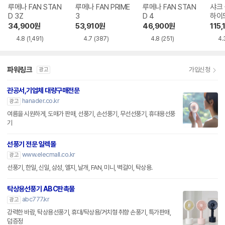
루메나 FAN STAN
루메나 FAN PRIME
루메나 FAN STAN
샤크
D 3Z
3
D 4
하이드
KR
34,900
원
53,910
원
46,900
원
115,
4.8
(1,491)
4.7
(387)
4.8
(251)
4.
파워링크
가입신청
광고
관공서,기업체 대량구매전문
hanader.co.kr
광고
여름을 시원하게, 도매가 판매, 선풍기, 손선풍기, 무선선풍기, 휴대용선풍
기
선풍기 전문 일렉몰
www.elecmall.co.kr
광고
선풍기, 한일, 신일, 삼성, 엘지, 날개, FAN, 미니, 벽걸이, 탁상용.
탁상용선풍기 ABC판촉물
abc777.kr
광고
강력한 바람, 탁상용선풍기, 휴대/탁상용/거치형 취향 손풍기, 특가판매,
덤증정