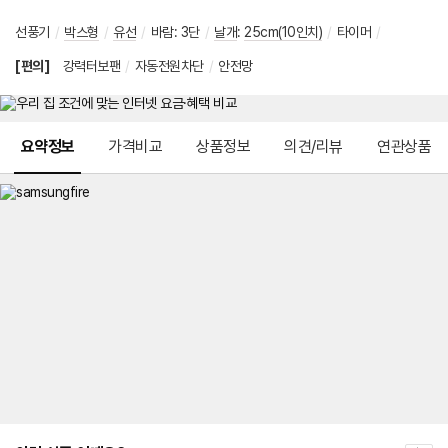
선풍기
/
박스형
/
유선
/
바람
:
3단
/
날개
:
25cm(10인치)
/
타이머
/
[편의]
강력터보팬
/
자동전원차단
/
안전망
메뉴 네비게이션
요약정보
가격비교
상품정보
의견/리뷰
연관상품