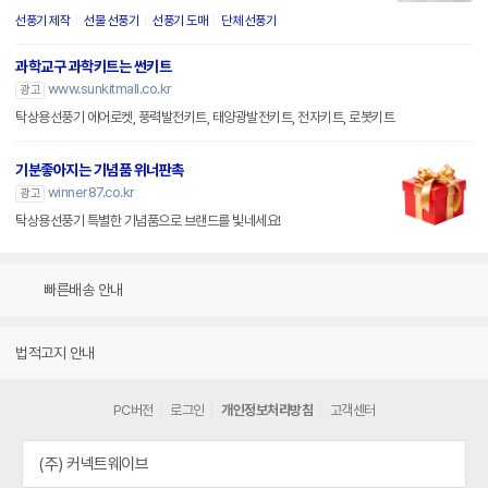
선풍기 제작
선물 선풍기
선풍기 도매
단체 선풍기
과학교구 과학키트는 썬키트
www.sunkitmall.co.kr
광고
탁상용선풍기 에어로켓, 풍력발전키트, 태양광발전키트, 전자키트, 로봇키트
기분좋아지는 기념품 위너판촉
winner87.co.kr
광고
탁상용선풍기 특별한 기념품으로 브랜드를 빛네세요!
빠른배송 안내
법적고지 안내
PC버전
로그인
개인정보처리방침
고객센터
(주) 커넥트웨이브