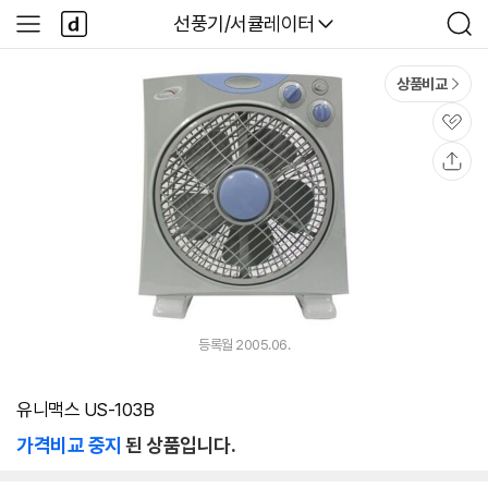
본문 바로가기
다
다나와
선풍기/서큘레이터
사
검
나
이
색
와
드
메
메
상품비교
인
뉴
관
심
공
유
등록월 2005.06.
유니맥스 US-103B
가격비교 중지
된 상품입니다.