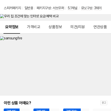
스피커패키지
/
일반용
/
패키지구성:
서브우퍼
/
5.1채널
/
유닛구성
:
3웨이
메뉴 네비게이션
요약정보
가격비교
상품정보
의견/리뷰
연관상품
이런 상품 어때요?
광고