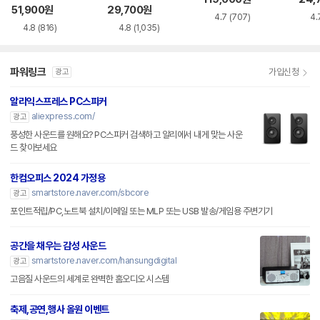
51,900
원
29,700
원
4.7
(707)
4.
4.8
(816)
4.8
(1,035)
파워링크
가입신청
광고
알리익스프레스 PC스피커
aliexpress.com/
광고
풍성한 사운드를 원해요? PC스피커 검색하고 알리에서 내게 맞는 사운
드 찾아보세요
한컴오피스 2024 가정용
smartstore.naver.com/sbcore
광고
포인트적립/PC,노트북 설치/이메일 또는 MLP 또는 USB 발송/게임용 주변기기
공간을 채우는 감성 사운드
smartstore.naver.com/hansungdigital
광고
고음질 사운드의 세계로 완벽한 홈오디오 시스템
축제,공연,행사 올원 이벤트