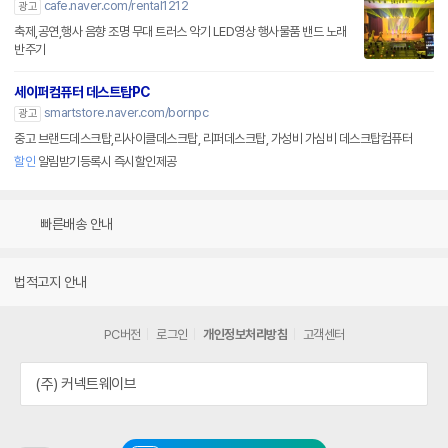
cafe.naver.com/rental1212
광고
축제,공연,행사 음향 조명 무대 트러스 악기 LED영상 행사물품 밴드 노래
반주기
세이퍼컴퓨터 데스트탑PC
smartstore.naver.com/bornpc
광고
중고 브랜드데스크탑,리사이클데스크탑, 리퍼데스크탑, 가성비 가심비 데스크탑컴퓨터
할인
알림받기등록시 즉시할인제공
빠른배송 안내
법적고지 안내
PC버전
로그인
개인정보처리방침
고객센터
(주) 커넥트웨이브