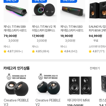
구매 1천+
구매 1천+
구매 730+
제닉스 TITAN SB9
제닉스 TITAN V2 게
제닉스 TITAN SB3
SAUNGYU 
게이밍스피커 사운드
이밍스피커 컴퓨터스
게이밍스피커 사운드
피커 80W 2채
바 컴퓨터스피커
피커
바 컴퓨터스피커
B DAC 옵티컬
79,000
17,900
19,900
94,990
원
원
원
원
결 블루투스 스
3,000원
3,000원
3,000원
무료
제닉스
제닉스
제닉스
소리마루 유한회
네이버
네이버
네이버
페이
페이
페이
리
리
리
리
4.87
(
999+
)
4.85
(
884
)
4.84
(
642
)
4.87
(
171
)
별
별
별
별
뷰
뷰
뷰
뷰
점
점
점
점
수
수
수
수
카테고리 인기상품
전체보기
Creative PEBBLE
Creative PEBBLE
에디파이어 MR4
캔스톤
V3
V2
119,000
원
24,