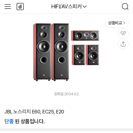
본문 바로가기
다
다나와
HIFI/AV스피커
사
검
나
이
색
와
드
메
메
상품비교
인
뉴
관
심
공
유
등록월 2004.02.
JBL 노스리지 E60, EC25, E20
단종
된 상품입니다.