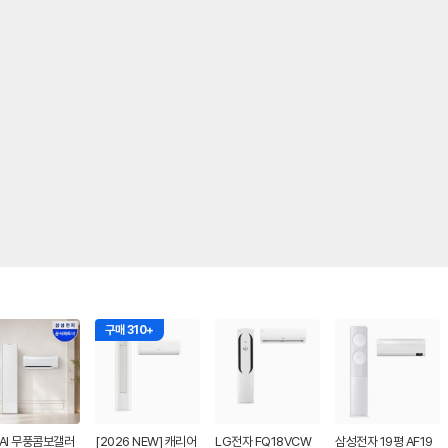
구매 310+
AI 무풍콤보갤러
[2026 NEW] 캐리어
LG전자 FQ18VCW
삼성전자 19평 AF19