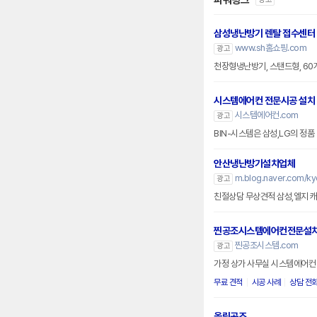
파워링크
삼성냉난방기 렌탈 접수센터
www.sh홈쇼핑.com
광고
천장형냉난방기, 스탠드형, 6
시스템에어컨 전문시공 설치
시스템에어컨.com
광고
BIN-시스템은 삼성,LG의 정
안산냉난방기설치업체
m.blog.naver.com/k
광고
친절상담 무상견적 삼성,엘지 
찐공조시스템에어컨전문설
찐공조시스템.com
광고
가정 상가 사무실 시스템에어컨 
무료 견적
시공 사례
상담 전
올림공조