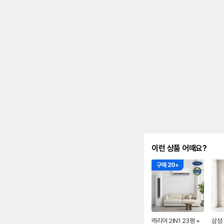
를
나
타
내
는
표
입
니
다.
이런 상품 어때요?
구매 20+
캐리어 2IN1 23평 +
삼성 