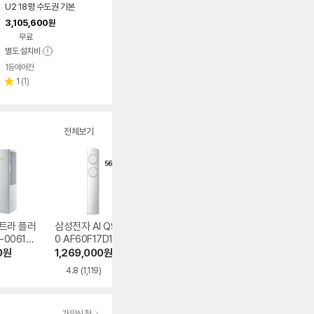
U2 18평 수도권 기본
설치 포함 투인원 에어
3,105,600
원
컨
무료
별도 설치비
1등에어컨
리
1
(
1
)
별
뷰
점
수
전체보기
트라 플러
삼성전자 AI Q900
LG전자 휘센 SQ0
LG전자 휘센 오브
-0061YA
0 AF60F17D11GS
6FJ1WFS
제컬렉션 듀얼호
PQ07FDWCS
0
원
1,269,000
원
653,490
원
800,990
원
4.8
(1,119)
4.7
(55)
4.7
(52)
가입신청