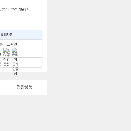
냉방
/
액정리모컨
유의사항
증 마크 확인
연관상품