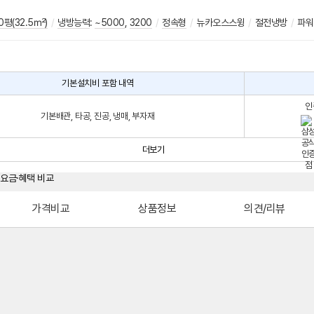
0평(32.5㎡)
/
냉방능력
:
~5000
,
3200
/
정속형
/
뉴카오스스윙
/
절전냉방
/
파워
기본설치비 포함 내역
인
기본배관, 타공, 진공, 냉매, 부자재
더보기
가격비교
상품정보
의견/리뷰