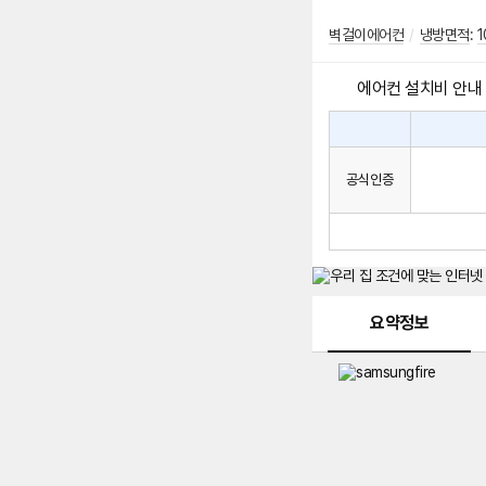
벽걸이에어컨
/
냉방면적
:
1
에어컨 설치비 안내
에
에
어
컨
어
공식인증
설
컨
치
구
비
매
시
발
생
되
메뉴 네비게이션
는
요약정보
설
치
비
에
대
한
안
내