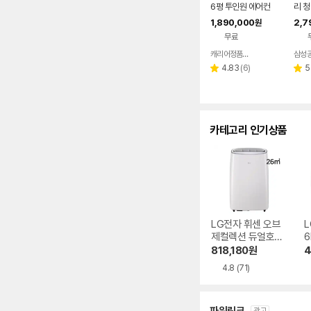
6평 투인원 에어컨
리 
형 에
1,890,000
2,7
원
22
무료
함
캐리어정품인증점
삼성
네이버
페이
리
4.83
(
6
)
5
별
별
뷰
점
점
수
카테고리 인기상품
LG전자 휘센 오브
L
제컬렉션 듀얼호스
6
PQ08FDWBS
818,180
원
4
4.8
(71)
광고