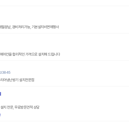
0개월분납, 경비처리가능, 기본설치비면제행사
품 에어컨을 합리적인 가격으로 설치해 드립니다
yd3845
캐리어냉난방기 설치전문점
치
설치 전문, 무료방문견적 상담
화