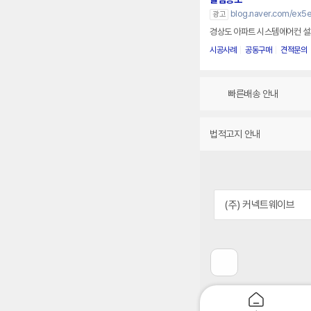
blog.naver.com/ex5e
광고
경상도 아파트 시스템에어컨 설치 
시공사례
공동구매
견적문의
빠른배송 안내
법적고지 안내
(주) 커넥트웨이브
이
전
페
이
지