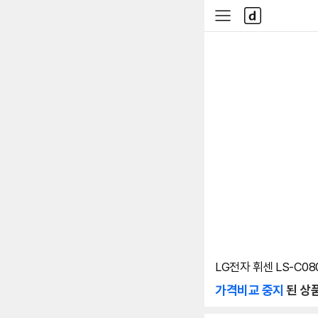
본문 바로가기
다
사
나
이
와
드
메
메
인
뉴
LG전자 휘센 LS-C0
가격비교 중지
된 상