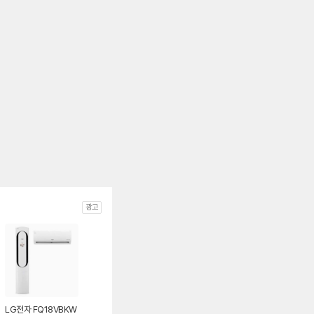
광고
LG전자 FQ18VBKW