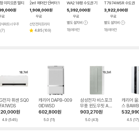
청정 이지오픈 멀티
2in1 에어컨 인버터 1
WA2 18평 수도권 기
T7974WSR 수도권
어컨 AF80F17D
등급 멀티형 wifi 17평
본설치 포함 투인원 에
기본설치 포함 투인원
99,000
1,908,000
5,392,000
3,922,000
원
원
원
원
WRS 기본설치포
+6평 투인원 전국 설
어컨
에어컨
무료
무료
무료
무료
치비포함
별도 설치비
별도 설치비
공식파트너 우주
선인전자프라자
1등에어컨
1등에어컨
리
리
(
7
)
4.85
(
169
)
별
뷰
뷰
점
수
수
G전자 휘센 SQ0
캐리어 DAPB-009
삼성전자 비스포크
캐리어 울
FA1WDS
0IDWSD
무풍 윈도우핏 AW
스 BAWB
06C7155EWAZ
WSD
20,000
원
602,800
원
903,270
원
532,99
4.9
(545)
5.0
(11)
5.0
(43)
4.5
(17)