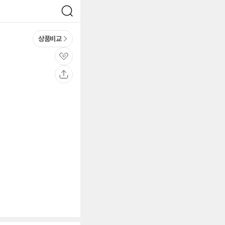
검
색
상품비교
관
심
공
유