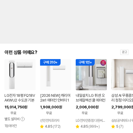
내
를
나
타
내
는
표
입
니
다.
이런 상품 어때요?
광고
구매 310+
구매 1천+
LG전자 18평 FQ18V
[2026 NEW] 캐리어
내일설치 LG 휘센 오
삼성 AI 무풍
AKWU2 수도권 기본
2in1 에어컨 인버터 1
브제컬렉션 쿨 에어컨
리 청정 이지오
설치 포함 투인원 에어
등급 멀티형 wifi 17평
2in1 FQ17FC1EC2
형 에어컨 AF8
15,014,750
1,908,000
2,006,000
2,799,000
원
원
원
컨
+6평 투인원 전국 설
기본설치포함
22WRS 기본
무료
무료
무료
무료
치비포함
함
별도 설치비
선인전자프라자
LG전자인증점 다원씨앤씨
삼성공식파트너 
1등에어컨
리
리
리
4.85
(
172
)
4.85
(
999+
)
5
(
7
)
별
별
별
뷰
뷰
뷰