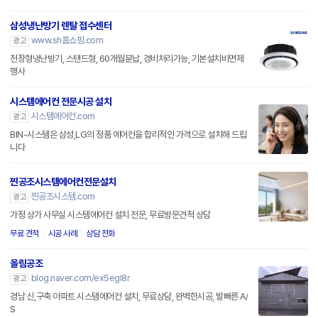
삼성냉난방기 렌탈 접수센터
www.sh홈쇼핑.com
광고
천장형냉난방기, 스탠드형, 60개월분납, 경비처리가능, 기본설치비면제
행사
시스템에어컨 전문시공 설치
시스템에어컨.com
광고
BIN-시스템은 삼성,LG의 정품 에어컨을 합리적인 가격으로 설치해 드립
니다
찐공조시스템에어컨전문설치
찐공조시스템.com
광고
가정 상가 사무실 시스템에어컨 설치 전문, 무료방문견적 상담
무료 견적
시공 사례
상담 전화
올림공조
blog.naver.com/ex5egl8r
광고
경남 신,구축 아파트 시스템에어컨 설치, 무료상담, 완벽한시공, 발빠른 A/
S