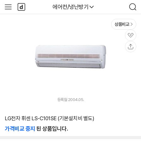
본문 바로가기
다
다나와
에어컨/냉난방기
사
검
나
이
색
와
드
메
메
상품비교
인
뉴
관
심
공
유
등록월 2004.05.
LG전자 휘센 LS-C101SE (기본설치비 별도)
가격비교 중지
된 상품입니다.