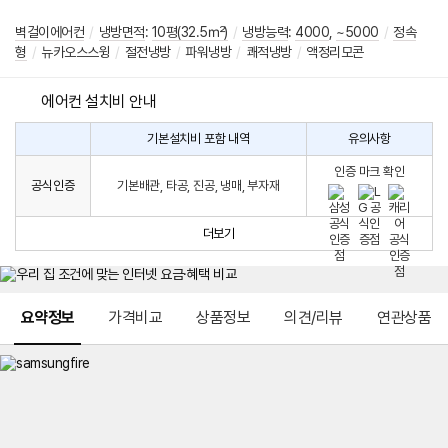
벽걸이에어컨
/
냉방면적
:
10평(32.5㎡)
/
냉방능력
:
4000
,
~5000
/
정속
형
/
뉴카오스스윙
/
절전냉방
/
파워냉방
/
쾌적냉방
/
액정리모콘
에어컨 설치비 안내
기본설치비 포함 내역
유의사항
에
에
어
인증 마크 확인
컨
어
공식인증
기본배관, 타공, 진공, 냉매, 부자재
설
컨
치
구
비
매
더보기
시
발
생
되
메뉴 네비게이션
는
요약정보
가격비교
상품정보
의견/리뷰
연관상품
설
치
비
에
대
한
안