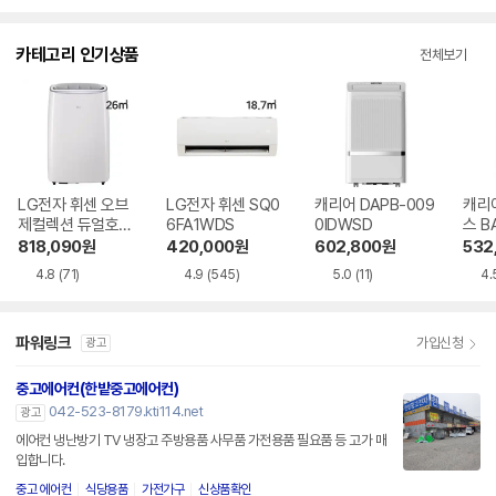
점
점
점
수
수
수
카테고리 인기상품
전체보기
LG전자 휘센 오브
LG전자 휘센 SQ0
캐리어 DAPB-009
캐리
제컬렉션 듀얼호스
6FA1WDS
0IDWSD
스 B
PQ08FDWBS
WS
818,090
원
420,000
원
602,800
원
532
4.8
(71)
4.9
(545)
5.0
(11)
4.
파워링크
가입신청
광고
중고에어컨(한밭중고에어컨)
042-523-8179.kti114.net
광고
에어컨 냉난방기 TV 냉장고 주방용품 사무품 가전용품 필요품 등 고가 매
입합니다.
중고 에어컨
식당용품
가전가구
신상품확인