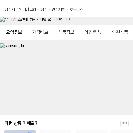
정수기
/
언더싱크형
/
정수
/
원수제어
/
호스리스
메뉴 네비게이션
요약정보
가격비교
상품정보
의견/리뷰
연관상품
이런 상품 어때요?
광고