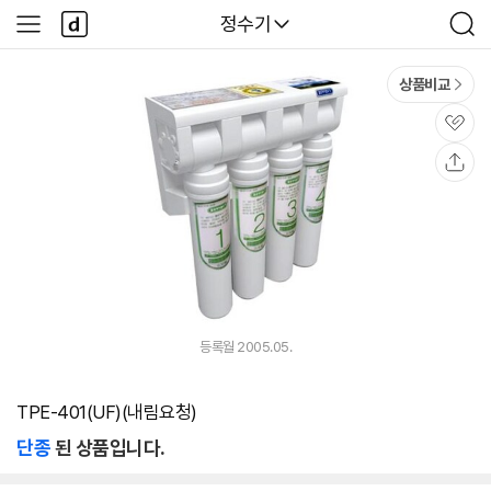
본문 바로가기
다
다나와
정수기
사
검
나
이
색
와
드
메
메
상품비교
인
뉴
관
심
공
유
등록월 2005.05.
TPE-401(UF)(내림요청)
단종
된 상품입니다.