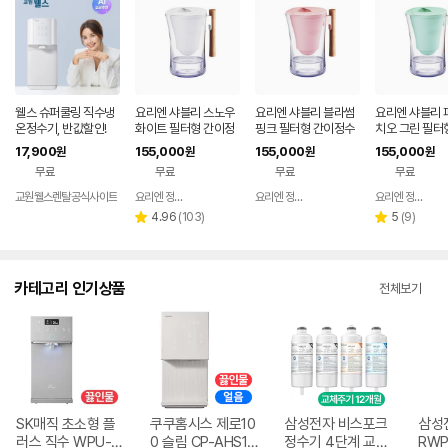
웰스 슈퍼쿨링 직수냉
요리엔 샤블리 스노우
요리엔 샤블리 블라썸
요리엔 샤블리 
온정수기, 반값할인!
화이트 필터형 간이정
핑크 필터형 간이정수
치오 그린 필터
수기 ( 필터 1개 포함)
기 ( 필터 1개 포함)
정수기 ( 필터 1
17,900
155,000
155,000
155,000
원
원
원
원
함)
무료
무료
무료
무료
교원웰스렌탈공식사이트
요리엔 정수기 공식몰
요리엔 정수기 공식몰
요리엔 정수기 공식몰
네이버
네이버
페이
페이
리
리
4.96
(
103
)
5
(
9
)
별
별
뷰
뷰
점
점
수
수
카테고리 인기상품
전체보기
SK매직 초소형 플
쿠쿠홈시스 제로10
삼성전자 비스포크
삼성
러스 직수 WPU-J
0 슬림 CP-AHS10
정수기 4단계 교체
RWP