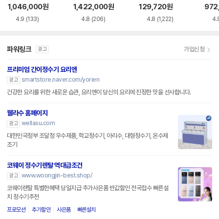
AC115SNS
0HEW
용 정수필터 HAF-
1,046,000
원
1,422,000
원
129,720
원
972
HIN
4.9
(133)
4.8
(206)
4.8
(1,222)
4.
파워링크
가입신청
광고
프리미엄 간이정수기 요리엔
smartstore.naver.com/yorien
광고
건강한 요리를 위한 새로운 습관, 요리엔이 당신의 요리에 진정한 맛을 선사합니다.
웰라수 홈페이지
wellasu.com
광고
대한민국정부 조달청 우수제품, 학교정수기, 아리수, 대형정수기, 온수제
조기
코웨이 정수기렌탈 역대급조건
www.woongjin-best.shop/
광고
코웨이렌탈 특별한혜택 당일지급 추가사은품 반값할인 전국접수 빠른설
치 정수기추천
프로모션
추가할인
사은품
빠른설치