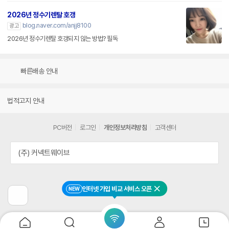
2026년 정수기렌탈 호갱
blog.naver.com/anjj8100
광고
2026년 정수기렌탈 호갱되지 않는 방법? 필독
빠른배송 안내
법적고지 안내
PC버전
로그인
개인정보처리방침
고객센터
(주) 커넥트웨이브
인터넷 가입 비교 서비스 오픈
NEW
닫기
이
전
페
이
지