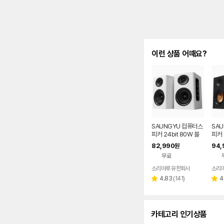
이런 상품 어때요?
SAUNGYU 컴퓨터스
SA
피커 24bit 80W 블
피커 
루투스 USB DAC AU
B D
82,990
94,
원
X 옵티컬 연결
결 
무료
소리마루 유한회사
소리
리
4.83
(
141
)
4
별
별
뷰
점
점
수
카테고리 인기상품