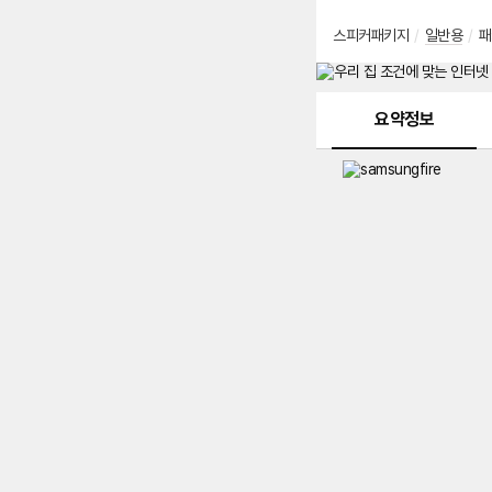
스피커패키지
/
일반용
/
패
메뉴 네비게이션
요약정보