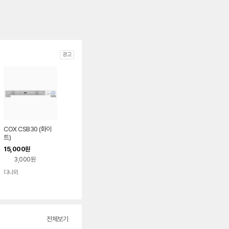
광고
COX CSB30 (화이
트)
15,000
원
3,000원
다나와
네이버
페이
전체보기