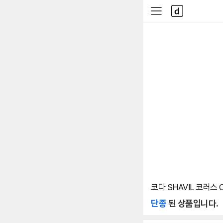
본문 바로가기
다
사
나
이
와
드
메
메
인
뉴
코다 SHAVIL 코러스 C
단종
된 상품입니다.