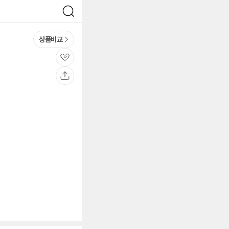
검
색
상품비교
관
심
공
유