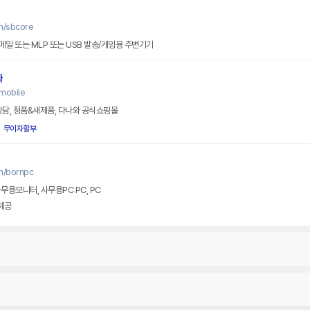
m/sbcore
메일 또는 MLP 또는 USB 발송/게임용 주변기기
와
mobile
상담, 정품&새제품, 다나와 공식쇼핑몰
무이자할부
m/bornpc
리사이클IT기기, 피벗모니터, 사무용모니터, 사무용PC PC, PC
제공