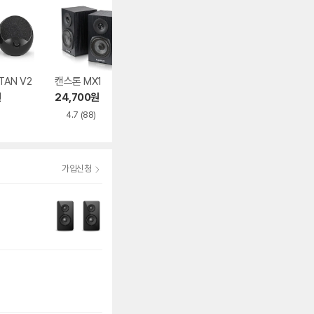
TAN V2
캔스톤 MX1
Britz 브리츠인터내
SAUNGYU BK4
셔널 BZ-MS2000
20A
원
24,700
원
29,200
원
89,990
원
4.7
(88)
4.8
(62)
4.4
(12)
가입신청