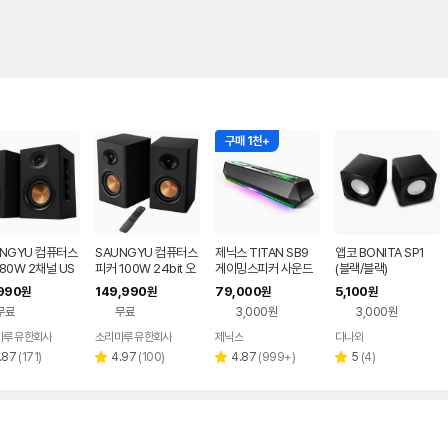
구매 1천+
UNGYU 컴퓨터스
SAUNGYU 컴퓨터스
제닉스 TITAN SB9
앱코 BONITA SP1
80W 2채널 US
피커 100W 24bit 오
게이밍스피커 사운드
(블랙/블랙)
AC 옵티컬 유선 연
디오 2채널 PC 유선
바 컴퓨터스피커
990
149,990
79,000
5,100
원
원
원
원
블루투스 스피커
블루투스 연결
무료
무료
3,000원
3,000원
마루 유한회사
소리마루 유한회사
제닉스
다나와
네이버
네이버
페이
페이
리
리
리
리
.87
(
171
)
4.97
(
100
)
4.87
(
999+
)
5
(
4
)
별
별
별
뷰
뷰
뷰
뷰
점
점
점
수
수
수
수