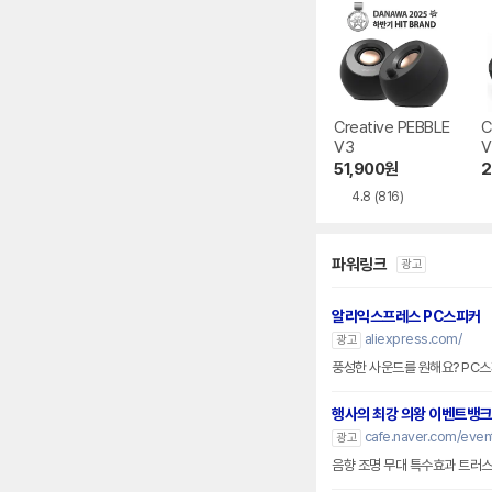
Creative PEBBLE
C
V3
V
51,900
원
2
4.8
(816)
파워링크
광고
알리익스프레스 PC스피커
aliexpress.com/
광고
풍성한 사운드를 원해요? PC
행사의 최강 의왕 이벤트뱅크
cafe.naver.com/eve
광고
음향 조명 무대 특수효과 트러