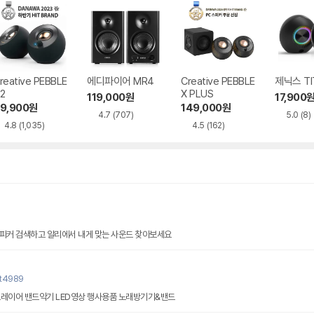
reative PEBBLE
에디파이어 MR4
Creative PEBBLE
제닉스 TI
2
X PLUS
119,000
원
17,900
9,900
원
149,000
원
4.7
(707)
5.0
(8)
4.8
(1,035)
4.5
(162)
스피커 검색하고 알리에서 내게 맞는 사운드 찾아보세요
nt4989
스레이어 밴드악기 LED영상 행사용품 노래방기기&밴드