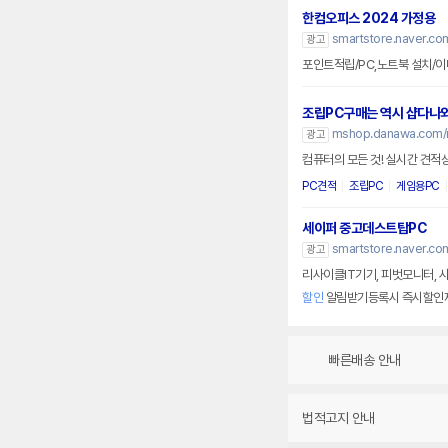
한컴오피스 2024 가정용
smartstore.naver.co
광고
포인트적립/PC,노트북 설치/이
조립PC구매는 역시 샵다나
mshop.danawa.com/
광고
컴퓨터의 모든 것! 실시간 견적
PC견적
조립PC
게임용PC
세이퍼 중고데스트탑PC
smartstore.naver.co
광고
할인
알림받기등록시 즉시할인
빠른배송 안내
법적고지 안내