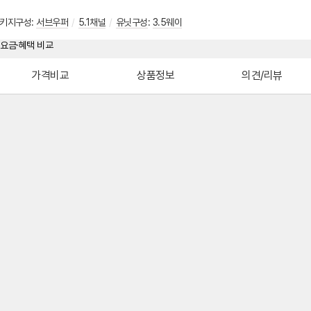
키지구성:
서브우퍼
/
5.1채널
/
유닛구성
:
3.5웨이
가격비교
상품정보
의견/리뷰