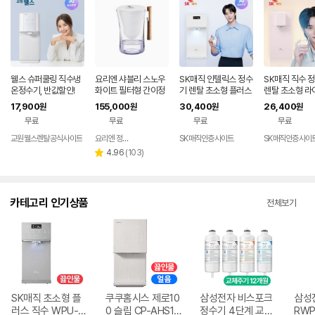
웰스 슈퍼쿨링 직수냉
요리엔 샤블리 스노우
SK매직 인텔릭스 정수
SK매직 직수 
온정수기, 반값할인!
화이트 필터형 간이정
기 렌탈 초소형 플러스
렌탈 초소형 라
수기 ( 필터 1개 포함)
미네랄 직수 가정용 미
PU-JAC125
17,900
155,000
30,400
26,400
원
원
원
원
니 냉온 살균 데스크탑
용 미네랄 추천 
무료
무료
무료
무료
추천 100도 스텐레스
니 냉온 100도
직수관 WPU-JAC11
스 데스크탑 8
교원웰스렌탈공식사이트
요리엔 정수기 공식몰
SK매직인증사이트
SK매직인증사이
네이버
5S 84개월약정 셀프
정 셀프관리 가
페이
리
4.96
(
103
)
별
관리 가격 비교 추천
추천 홈쇼핑 가
뷰
점
수
카테고리 인기상품
전체보기
SK매직 초소형 플
쿠쿠홈시스 제로10
삼성전자 비스포크
삼성
러스 직수 WPU-J
0 슬림 CP-AHS10
정수기 4단계 교체
RWP