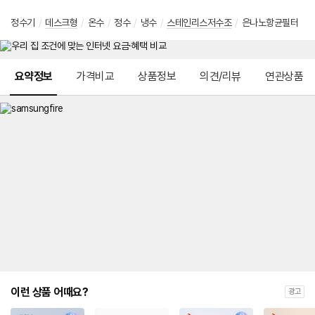
정수기
/
데스크형
/
온수
/
정수
/
냉수
/
스테인리스저수조
/
은나노항균필터
메뉴 네비게이션
요약정보
가격비교
상품정보
의견/리뷰
연관상품
이런 상품 어때요?
광고