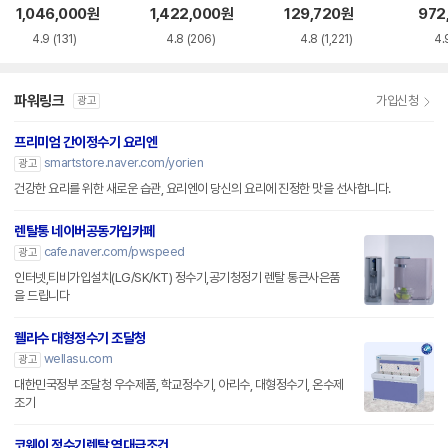
AC115SNS
0HEW
용 정수필터 HAF-
1,046,000
원
1,422,000
원
129,720
원
972
HIN
4.9
(131)
4.8
(206)
4.8
(1,221)
4.
파워링크
가입신청
광고
프리미엄 간이정수기 요리엔
smartstore.naver.com/yorien
광고
건강한 요리를 위한 새로운 습관, 요리엔이 당신의 요리에 진정한 맛을 선사합니다.
렌탈통 네이버공동가입카페
cafe.naver.com/pwspeed
광고
인터넷,티비가입설치(LG/SK/KT) 정수기,공기청정기 렌탈 통큰사은품
을 드립니다
웰라수 대형정수기 조달청
wellasu.com
광고
대한민국정부 조달청 우수제품, 학교정수기, 아리수, 대형정수기, 온수제
조기
코웨이 정수기렌탈 역대급조건