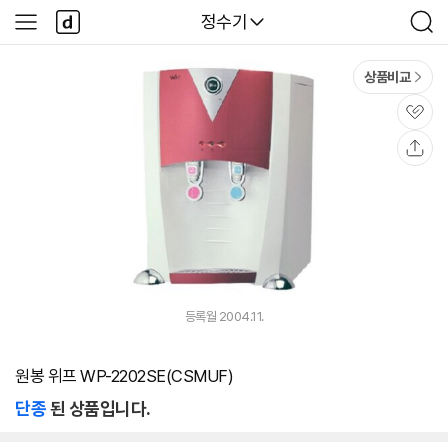
본문 바로가기
다
다나와
정수기
사
검
나
이
색
와
드
메
메
상품비교
인
뉴
관
심
공
유
등록월 2004.11.
원봉 위프 WP-2202SE(CSMUF)
단종
된 상품입니다.