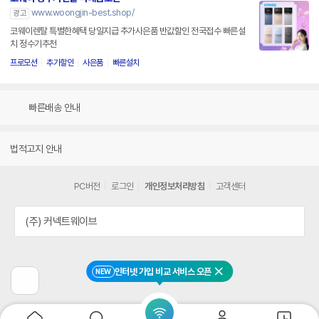
www.woongjin-best.shop/
광고
코웨이렌탈 특별한혜택 당일지급 추가사은품 반값할인 전국접수 빠른설
치 정수기추천
프로모션
추가할인
사은품
빠른설치
빠른배송 안내
법적고지 안내
PC버전
로그인
개인정보처리방침
고객센터
(주) 커넥트웨이브
인터넷 가입 비교 서비스 오픈
NEW
닫기
이
전
페
이