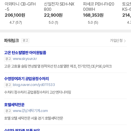
이와타니 CB-GFH
신일전자 SEH-NX
파세코 PEH-FH20
토요토
-5
800
00WH
KS-
206,100
원
22,900
원
168,353
원
214
4.7
(57)
5.0
(1)
5.0
(5)
4.
파워링크
가입신청
광고
고온 탄소발열판 아이원필름
www.skysun.kr
광고
고온 고효율 슬림 면상발열 원적외선 탄소발열판 제조, 전기안전,CE,PSE,Q마크
수영장여과기 공업용정수처리
blog.naver.com/yd011533
광고
수처리 정수처리 공업용정수처리 고산엔지니어링
호텔세탁전문
www.강남세탁기계.com
광고
호텔 모텔 세탁전문 서울 경기 호텔세탁전문
수입차 전차종 부품 보유