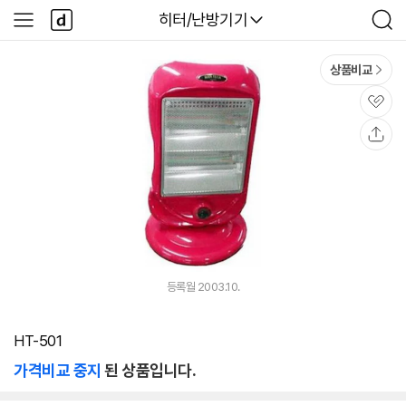
본문 바로가기
다
다나와
히터/난방기기
사
검
나
이
색
와
드
메
메
상품비교
인
뉴
관
심
공
유
등록월 2003.10.
HT-501
가격비교 중지
된 상품입니다.