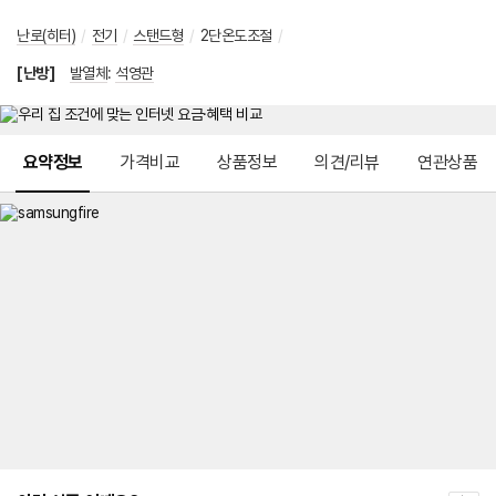
난로(히터)
/
전기
/
스탠드형
/
2단온도조절
/
[난방]
발열체
:
석영관
메뉴 네비게이션
요약정보
가격비교
상품정보
의견/리뷰
연관상품