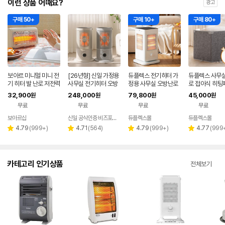
이런 상품 어때요?
광고
구매 50+
구매 10+
구매 80+
보아르 미니멀 미니 전
[26년형] 신일 가정용
듀플렉스 전기히터 가
듀플렉스 사무실
기 히터 발 난로 저전력
사무실 전기히터 오방
정용 사무실 오방난로
로 접이식 히팅
400W 캠핑 사무실
난로 난방기 스토브 에
H5
티션히터+담요
32,900
248,000
79,800
45,000
원
원
원
원
가정용 3중 안전장치
코 + 상부망 포함
무료
무료
무료
무료
보아르샵
신일 공식인증 비즈포비즈
듀플렉스몰
듀플렉스몰
네이버
페이
리
리
리
리
4.79
(
999+
)
4.71
(
564
)
4.79
(
999+
)
4.77
(
999
별
별
별
별
뷰
뷰
뷰
뷰
점
점
점
점
수
수
수
수
카테고리 인기상품
전체보기