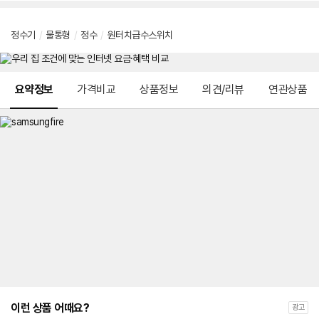
정수기
/
물통형
/
정수
/
원터치급수스위치
메뉴 네비게이션
요약정보
가격비교
상품정보
의견/리뷰
연관상품
이런 상품 어때요?
광고