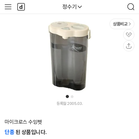
본문 바로가기
다
다나와
정수기
사
검
나
이
색
와
드
메
메
상품비교
인
뉴
관
심
공
유
1
2
등록월 2005.03.
마이크로스 수잉펫
단종
된 상품입니다.