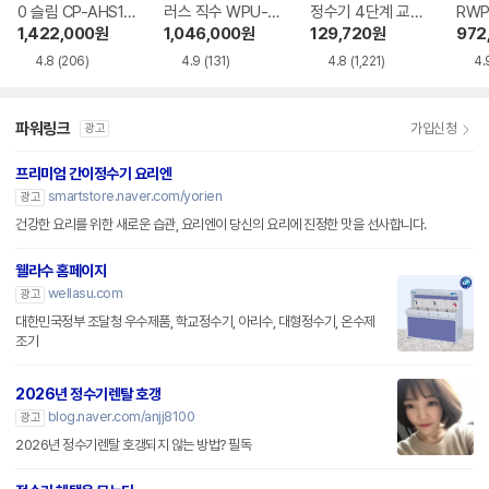
0 슬림 CP-AHS10
러스 직수 WPU-J
정수기 4단계 교체
RWP
0HEW
AC115SNS
용 정수필터 HAF-
1,422,000
원
1,046,000
원
129,720
원
972
HIN
4.8
(206)
4.9
(131)
4.8
(1,221)
4.
파워링크
가입신청
광고
프리미엄 간이정수기 요리엔
smartstore.naver.com/yorien
광고
건강한 요리를 위한 새로운 습관, 요리엔이 당신의 요리에 진정한 맛을 선사합니다.
웰라수 홈페이지
wellasu.com
광고
대한민국정부 조달청 우수제품, 학교정수기, 아리수, 대형정수기, 온수제
조기
2026년 정수기렌탈 호갱
blog.naver.com/anjj8100
광고
2026년 정수기렌탈 호갱되지 않는 방법? 필독