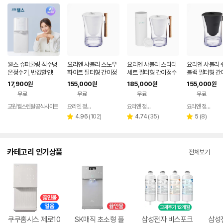
웰스 슈퍼쿨링 직수냉
요리엔 샤블리 스노우
요리엔 샤블리 스타터
요리엔 샤블리 
온정수기, 반값할인!
화이트 필터형 간이정
세트 필터형 간이정수
블랙 필터형 간
수기 ( 필터 1개 포함)
기 (본품 + 필터 3pac
기 ( 필터 1개 포
17,900
155,000
185,000
155,000
원
원
원
원
ks)
무료
무료
무료
무료
교원웰스렌탈공식사이트
요리엔 정수기 공식몰
요리엔 정수기 공식몰
요리엔 정수기 공식몰
네이버
네이버
페이
페이
리
리
리
4.96
(
102
)
4.74
(
35
)
5
(
8
)
별
별
별
뷰
뷰
뷰
점
점
점
수
수
수
카테고리 인기상품
전체보기
쿠쿠홈시스 제로10
SK매직 초소형 플
삼성전자 비스포크
삼성