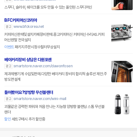
스무디, 슬러쉬, 쉐이크를 모두 만들 수 있는 올인원 스무디머신
BFC커피머신코리아
www.bfckorea.net
광고
커피머신판매및설치카페장비판매.중고커피머신 커피머신수리AS.커피
머신렌탈 전국설치
이벤트
패키지주문시정수필터무상설치
베이커리장비 상담은 다원포센
smartstore.naver.com/dawonfosen
광고
제과제빵기계 수입및판매.다양한 베이커리 장비의 합리적 솔루션 제안.주
방도면설계
들어봤어요?양방향 무선블렌더
smartstore.naver.com/wini-mall
광고
괴물같은 강력한 파워와 처음 만나는 지능형 양방향 블렌딩 스톰 무선블
렌더
할인
세트구매시 추가 할인중