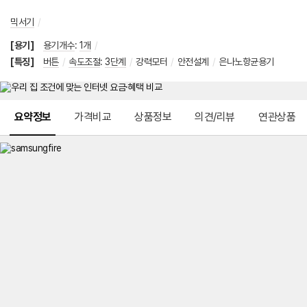
믹서기
/
[용기]
용기개수
:
1개
/
[특징]
버튼
/
속도조절
:
3단계
/
강력모터
/
안전설계
/
은나노항균용기
메뉴 네비게이션
요약정보
가격비교
상품정보
의견/리뷰
연관상품