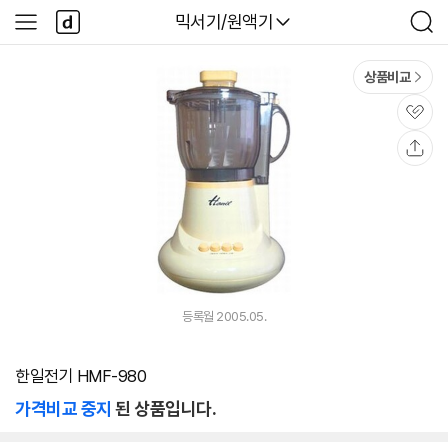
본문 바로가기
다
다나와
믹서기/원액기
사
검
나
이
색
와
드
메
메
상품비교
인
뉴
관
심
공
유
등록월 2005.05.
한일전기 HMF-980
가격비교 중지
된 상품입니다.