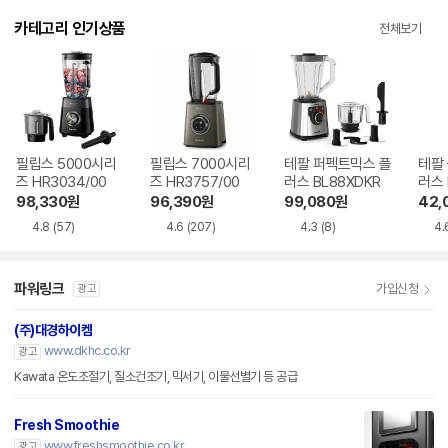
카테고리 인기상품
전체보기
필립스 5000시리
필립스 7000시리
테팔 퍼펙트믹스 플
테팔
즈 HR3034/00
즈 HR3757/00
러스 BL88XDKR
러스 
98,330
원
96,390
원
99,080
원
42,
4.8
(57)
4.6
(207)
4.3
(8)
4.
파워링크
가입신청
광고
(주)대경하이켐
www.dkhc.co.kr
광고
Kawata 온도조절기, 질소건조기, 믹서기, 이물선별기 등 공급
Fresh Smoothie
www.freshsmoothie.co.kr
광고