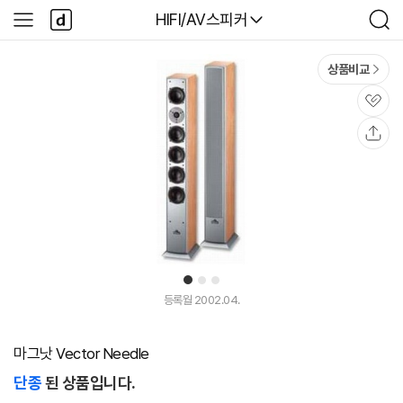
본문 바로가기
다
다나와
HIFI/AV스피커
사
검
나
이
색
와
드
메
메
상품비교
인
뉴
관
심
공
유
1
2
3
등록월 2002.04.
마그낫 Vector Needle
단종
된 상품입니다.