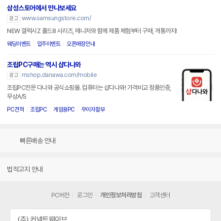
삼성스토어에서 만나보세요
www.samsungstore.com/
광고
NEW 갤럭시Z 폴드8 시리즈, 매니저와 함께 제품 체험부터 구매, 개통까지!
웨딩이벤트
입주이벤트
오픈매장안내
조립PC구매는 역시 샵다나와
mshop.danawa.com/mobile
광고
조립PC전문 다나와 공식쇼핑몰. 컴퓨터는 샵다나와! 가격비교 정품인증,
무상A/S
PC견적
조립PC
게임용PC
무이자할부
빠른배송 안내
법적고지 안내
PC버전
로그인
개인정보처리방침
고객센터
(주) 커넥트웨이브