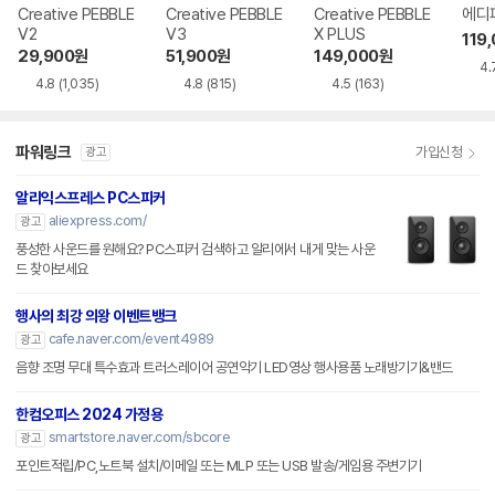
Creative PEBBLE
Creative PEBBLE
Creative PEBBLE
에디
V2
V3
X PLUS
119
29,900
원
51,900
원
149,000
원
4.
4.8
(1,035)
4.8
(815)
4.5
(163)
파워링크
가입신청
광고
알리익스프레스 PC스피커
aliexpress.com/
광고
풍성한 사운드를 원해요? PC스피커 검색하고 알리에서 내게 맞는 사운
드 찾아보세요
행사의 최강 의왕 이벤트뱅크
cafe.naver.com/event4989
광고
음향 조명 무대 특수효과 트러스레이어 공연악기 LED영상 행사용품 노래방기기&밴드
한컴오피스 2024 가정용
smartstore.naver.com/sbcore
광고
포인트적립/PC,노트북 설치/이메일 또는 MLP 또는 USB 발송/게임용 주변기기