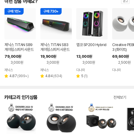
이런 상품 어때요?
광고
구매 1천+
구매 730+
제닉스 TITAN SB9
제닉스 TITAN SB3
앱코 SP200 Hybrid
Creative PEB
게이밍스피커 사운드
게이밍스피커 사운드
3 (화이트)
바 컴퓨터스피커
바 컴퓨터스피커
79,000
19,900
13,000
69,600
원
원
원
원
3,000원
3,000원
3,000원
2,500원
제닉스
제닉스
다나와
다나와
네이버
네이버
네이버
네이버
페이
페이
페이
페이
리
리
리
4.87
(
999+
)
4.84
(
634
)
5
(
1
)
별
별
별
뷰
뷰
뷰
점
점
점
수
수
수
카테고리 인기상품
전체보기