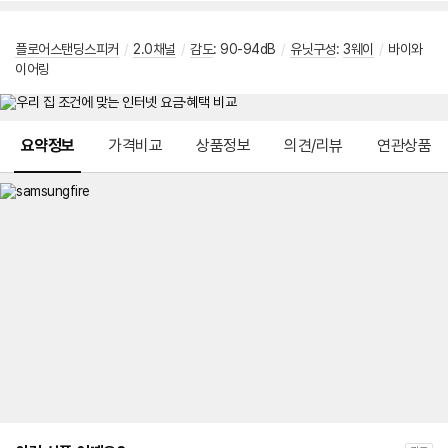
플로어스탠딩스피커
/
2.0채널
/
감도
: 90-94dB
/
유닛구성
:
3웨이
/
바이와
이어링
메뉴 네비게이션
요약정보
가격비교
상품정보
의견/리뷰
연관상품