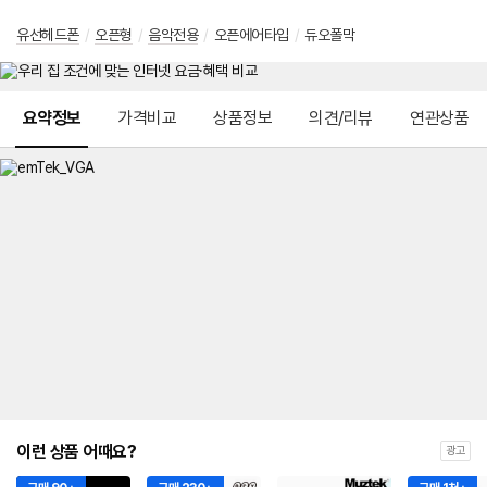
유선헤드폰
/
오픈형
/
음악전용
/
오픈에어타입
/
듀오폴막
메뉴 네비게이션
요약정보
가격비교
상품정보
의견/리뷰
연관상품
이런 상품 어때요?
광고