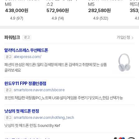
M6
스2
M5
헤드
438,000
원
572,960
원
282,580
원
353
4.9
(97)
4.9
(14)
4.9
(522)
4.
파워링크
가입신청
광고
알리익스프레스 무선헤드폰
aliexpress.com/
광고
패션의 완성은 헤드폰! 알리 검색창에 헤드폰 검색하고 취향에 맞는 상품
골라보세요
윈도우11 FPP 정품인증점
smartstore.naver.com/sbcore
광고
포인트적립/한국정품/PC,노트북 USB설치/게임용 주변기기/오피스,한컴 선택가능
낫싱의 첫 헤드폰 런칭
smartstore.naver.com/nothing_tech
광고
낫싱의 첫 헤드폰 런칭. Sound By Kef