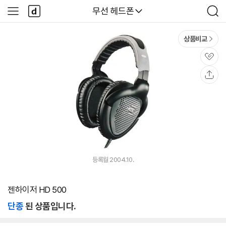
본문 바로가기
다
다나와
무선 헤드폰
사
검
나
이
색
와
드
메
메
상품비교
인
뉴
관
심
공
유
등록월 2004.10.
젠하이저 HD 500
단종
된 상품입니다.