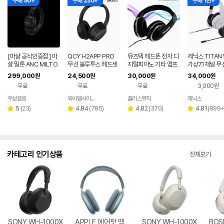
구매 90+
구매 230+
구매 1천+
[마샬 공식인증점 ] 마
QCY H2APP PRO
뮤즈텍 헤드폰 전자 디
제닉스 TITAN
샬 밀톤 ANC MILTO
무선 블루투스 헤드셋
지털피아노 기타 앰프
가상7.1채널 무
N A.N.C 블루투스 헤
AUX 국내정식 AS 블
전자드럼 퓨어사운드
밍 헤드셋
299,000
24,500
30,000
34,000
원
원
원
원
드폰 / 소비코AV 정품
랙
스튜디오 헤드셋
무료
무료
무료
3,000원
우성음향
와이엘사이언스
플러스뮤직
제닉스
네이버
네이버
네이버
페이
페이
페이
리
리
리
리
5
(
23
)
4.84
(
785
)
4.82
(
370
)
4.81
(
999
별
별
별
별
뷰
뷰
뷰
뷰
점
점
점
점
수
수
수
수
카테고리 인기상품
전체보기
SONY WH-1000X
APPLE 에어팟 맥
SONY WH-1000X
BOS