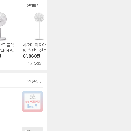
전체보기
마트 플럭
샤오미 미지아 직류
신일전자 더톤 SIF-
샤오미 미지아 직
WLF14AB
형 스탠드 선풍기 1
TH14TIV
인버터 선풍기 프
X 업그레이드 버전
BPLDS09DM
원
61,860
원
74,000
원
76,830
원
BPLDS07DM
4.7
(535)
4.5
(6)
4.6
(461)
가입신청