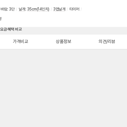
바람
:
3단
/
날개
:
35cm(14인치)
/
3엽날개
/
타이머
/
망
가격비교
상품정보
의견/리뷰