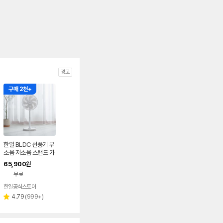
광고
구매 2천+
한일 BLDC 선풍기 무
소음 저소음 스탠드 가
정용 거실 조용한 에어
65,900
원
스탠다드 26년 신제품
무료
한일공식스토어
리
4.79
(
999+
)
별
뷰
점
수