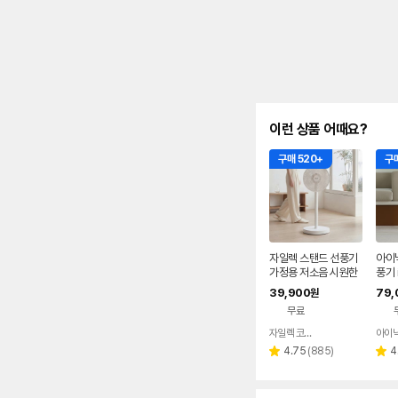
이런 상품 어때요?
구매 520+
구매
자일렉 스탠드 선풍기
아이
가정용 저소음 시원한
풍기 
사무실 리모컨 써큘레
음 아
39,900
79,
원
이터 ZL-224RC
탠드
무료
자일렉 코리아
아이
네이버
페이
리
4.75
(
885
)
4
별
별
뷰
점
점
수