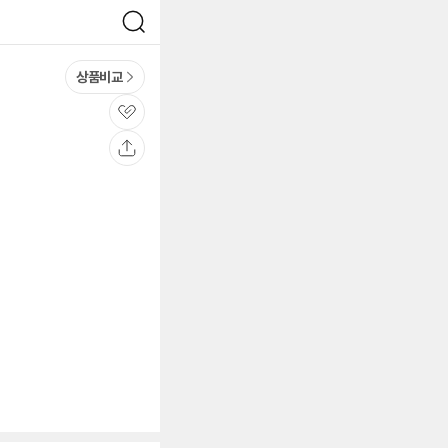
검
색
상품비교
관
심
공
유