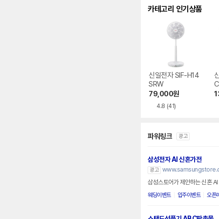
카테고리 인기상품
신일전자 SIF-H14
신
SRW
C
79,000
원
1
4.8
(41)
파워링크
광고
삼성전자 AI 신혼가전
www.samsungstore.
광고
삼성스토어가 제안하는 신혼 AI
웨딩이벤트
입주이벤트
오픈
스탠드선풍기 ABC판촉물