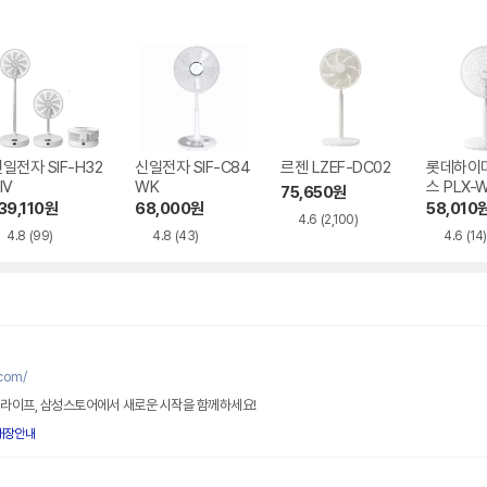
일전자 SIF-H32
신일전자 SIF-C84
르젠 LZEF-DC02
롯데하이
IV
WK
스 PLX-
75,650
원
WH
39,110
원
68,000
원
58,010
4.6
(2,100)
4.8
(99)
4.8
(43)
4.6
(14)
com/
 라이프, 삼성스토어에서 새로운 시작을 함께하세요!
매장안내