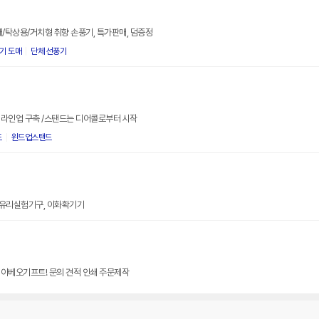
대/탁상용/거치형 취향 손풍기, 특가판매, 덤증정
기 도매
단체 선풍기
 라인업 구축 /스탠드는 디어콜로부터 시작
드
윈드업스탠드
, 유리실험기구, 이화확기기
 아베오기프트! 문의 견적 인쇄 주문제작