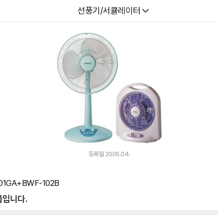
다나와
선풍기/서큘레이터
등록월 2005.04.
01GA+BWF-102B
품입니다.