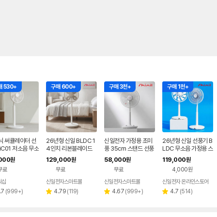
 530+
구매 600+
구매 3천+
구매 1천+
닉 써큘레이터 선
26년형 신일 BLDC 1
신일전자 가정용 초미
26년형 신일 선풍기 B
iC01 저소음 무소
4인치 리본블레이드
풍 35cm 스탠드 선풍
LDC 무소음 가정용 스
기 원룸 가정용 스
서큘레이터형 선풍기
기 SIF-H14NAV
탠드 원룸 거실 아기 신
000
129,000
58,000
119,000
원
원
원
원
 리모컨
샌드 화이트
생아 저소음 18엽
무료
무료
무료
4,000원
닉샵
신일전자스마트몰
신일전자스마트몰
신일전자 온라인스토어
리
리
리
리
.7
(
999+
)
4.79
(
119
)
4.67
(
999+
)
4.7
(
514
)
별
별
별
뷰
뷰
뷰
뷰
점
점
점
수
수
수
수