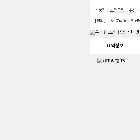
선풍기
/
스탠드형
/
유선
/
[편의]
3단분리형
/
안전
메뉴 네비게이션
요약정보