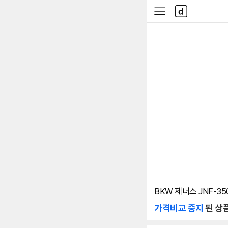
본문 바로가기
다
사
나
이
와
드
메
메
인
뉴
BKW 제너스 JNF-35
가격비교 중지
된 상