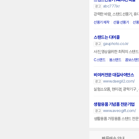
abc777.kr
광고
강력한 바람, 스탠드선풍기, 휴
선풍기 제작
선물 선풍기
선풍
스탠드는 디어콜
gauphoto.co.kr
광고
사진,영상을위한 최적의 스탠드
C스탠드
붐스탠드
콤보스탠
비이커전문 대길사이언스
www.daegil2.com/
광고
실험소모품, 현미경, 광학기구 
생활용품 기념품 전문기업
www.aveogift.com/
광고
생활용품 가정용품 스탠드 전문
빠른배송 안내