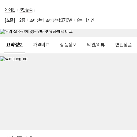
에어랩
/
3단풍속
/
[노즐]
2종
/
소비전력
:
소비전력:370W
/
슬림디자인
메뉴 네비게이션
요약정보
가격비교
상품정보
의견/리뷰
연관상품