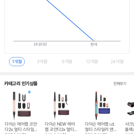
1개월
3개월
6개월
12개월
24개월
카테고리 인기상품
전체보기
다이슨 에어랩 코안
다이슨 NEW 에어
다이슨 에어랩 i.d.
샤크
다2x 멀티 스타일러
랩 코안다2x 멀티
멀티 스타일러 앤
플렉