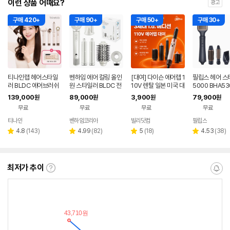
이런 상품 어때요?
광고
구매 420+
구매 90+
구매 50+
구매 30+
티나인랩 헤어스타일
벤하임 에어 컬링 올인
[대여] 다이슨 에어랩 1
필립스 헤어 스
러 BLDC 에어브러쉬
원 스타일러 BLDC 전
10V 렌탈 일본 미국 대
5000 BHA53
자동 컬링 가벼운 234
문가용 헤어 드라이기
만 하와이 멀티 스타일
139,000
89,000
3,900
79,900
원
원
원
원
g 미니 드라이기 티니
프로 화이트
러 드라이어
무료
무료
무료
무료
롤
티나인
벤하임코리아
빌리닷컴
필립스
네이버
페이
리
리
리
리
4.8
(
143
)
4.99
(
82
)
5
(
18
)
4.53
(
38
)
별
별
별
별
뷰
뷰
뷰
뷰
점
점
점
점
수
수
수
수
최저가 추이
최
알
저
림
가
받
추
는
이
중
란?