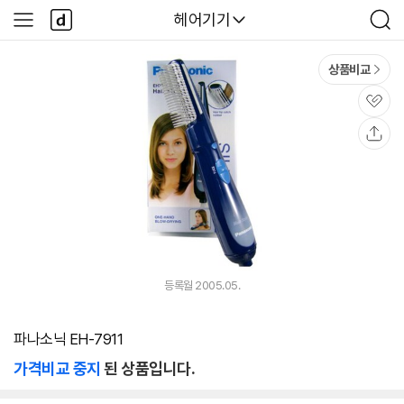
본문 바로가기
다
다나와
헤어기기
사
검
나
이
색
와
드
메
메
상품비교
인
뉴
관
심
공
유
등록월 2005.05.
파나소닉 EH-7911
가격비교 중지
된 상품입니다.