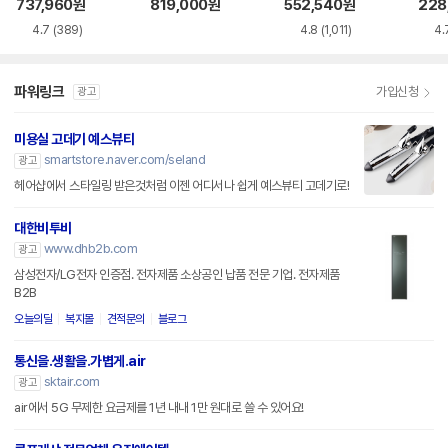
앤 드라이어
스타일러 앤 드라이
드라이어
타일러
737,960
원
819,000
원
552,540
원
228
어
KR
4.7
(389)
4.8
(1,011)
4.
파워링크
가입신청
광고
미용실 고데기 예스뷰티
smartstore.naver.com/seland
광고
헤어샵에서 스타일링 받은것처럼 이젠 어디서나 쉽게 예스뷰티 고데기로!
대한비투비
www.dhb2b.com
광고
삼성전자/LG전자 인증점. 전자제품 소상공인 납품 전문 기업. 전자제품
B2B
오늘의딜
복지몰
견적문의
블로그
통신을.생활을.가볍게.air
sktair.com
광고
air에서 5G 무제한 요금제를 1년 내내 1만 원대로 쓸 수 있어요!